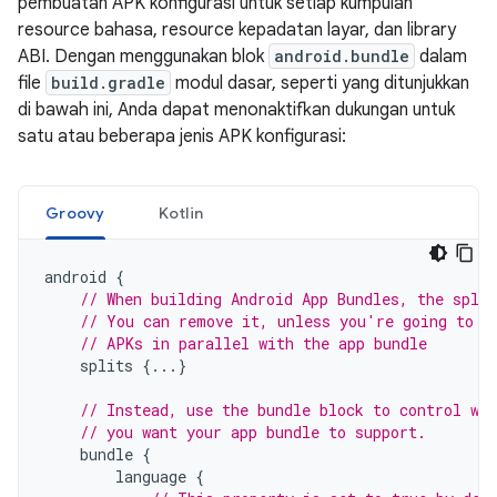
pembuatan APK konfigurasi untuk setiap kumpulan
resource bahasa, resource kepadatan layar, dan library
ABI. Dengan menggunakan blok
android.bundle
dalam
file
build.gradle
modul dasar, seperti yang ditunjukkan
di bawah ini, Anda dapat menonaktifkan dukungan untuk
satu atau beberapa jenis APK konfigurasi:
Groovy
Kotlin
android
{
// When building Android App Bundles, the split
// You can remove it, unless you're going to c
// APKs in parallel with the app bundle
splits
{...}
// Instead, use the bundle block to control wh
// you want your app bundle to support.
bundle
{
language
{