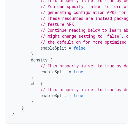
// This property is set to true by def
// You can specify `false` to turn off
// generating configuration APKs for l
// These resources are instead package
// feature APK.
// Continue reading below to learn abou
// might change setting to `false`, ot
// the default on for more optimized d
enableSplit
=
false
}
density
{
// This property is set to true by def
enableSplit
=
true
}
abi
{
// This property is set to true by def
enableSplit
=
true
}
}
}