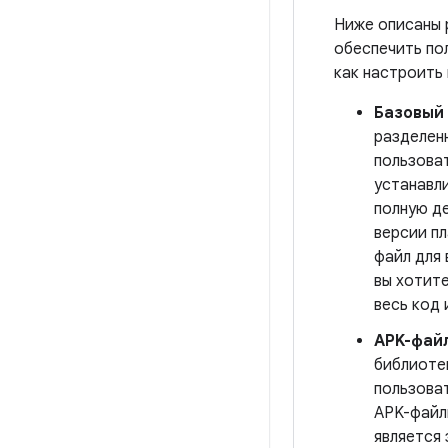
Ниже описаны 
обеспечить по
как настроить
Базовый 
разделен
пользоват
устанавл
полную д
версии п
файл для 
вы хотите
весь код 
APK-фай
библиотек
пользоват
APK-файл
является 