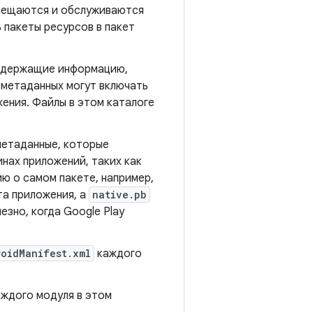
змещаются и обслуживаются
 пакеты ресурсов в пакет
содержащие информацию,
 метаданных могут включать
ения. Файлы в этом каталоге
етаданные, которые
нах приложений, таких как
 о самом пакете, например,
та приложения, а
native.pb
езно, когда Google Play
roidManifest.xml
каждого
аждого модуля в этом