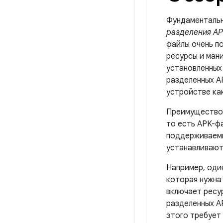
Фундаментальн
разделения AP
файлы очень п
ресурсы и ман
установленных
разделенных A
устройстве ка
Преимущество 
то есть APK-ф
поддерживаемы
устанавливают
Например, оди
которая нужна
включает ресу
разделенных A
этого требует