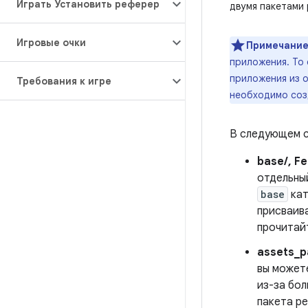
Играть Установить реферер
двумя пакетами 
Игровые очки
Примечание
приложения. То 
приложения из о
Требования к игре
необходимо соз
В следующем с
base/, Fe
отдельны
base
кат
присваив
прочитай
assets_p
вы может
из-за бол
пакета ре