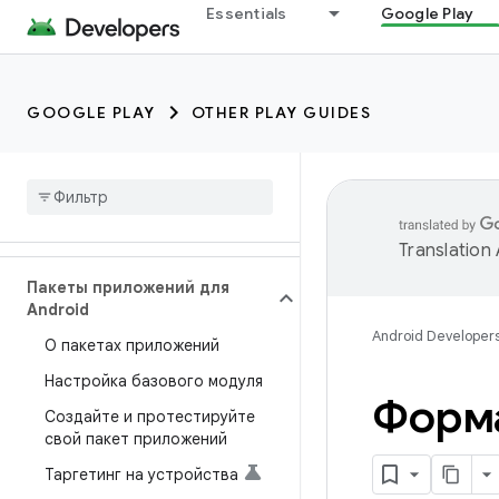
Essentials
Google Play
GOOGLE PLAY
OTHER PLAY GUIDES
Translation
Пакеты приложений для
Android
Android Developer
О пакетах приложений
Настройка базового модуля
Форма
Создайте и протестируйте
свой пакет приложений
Таргетинг на устройства