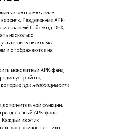
ний является механизм
х версиях. Разделенные APK-
илированный байт-код DEX,
вать несколько
 установить несколько
сам и отображаются на
бить монолитный APK-файл,
ураций устройств,
, которые
при необходимости
я дополнительной функции,
ой разделенный APK-файл
. Каждый из этих
тель запрашивает его или