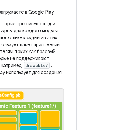
загружаете в Google Play.
оторые организуют код и
есурсы для каждого модуля
 поскольку каждый из этих
пользует пакет приложений
телям, таких как базовый
торые не поддерживают
, например,
drawable/
,
lay использует для создания