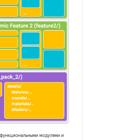
 функциональными модулями и