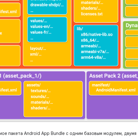
е пакета Android App Bundle с одним базовым модулем, двумя