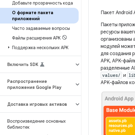
Добавьте прозрачность кода
Пакет Android 
О формате пакета
приложений
Пакеты прилож
Часто задаваемые вопросы
ресурсы вашего
Файлы расширения APK
организованы а
модулей может
Поддержка нескольких APK
для создания 
APK, APK-файл
Включить SDK
разделенные A
values/
и
li
Распространение
APK-файлов ко
приложения Google Play
Доставка игровых активов
Воспроизведение основных
библиотек