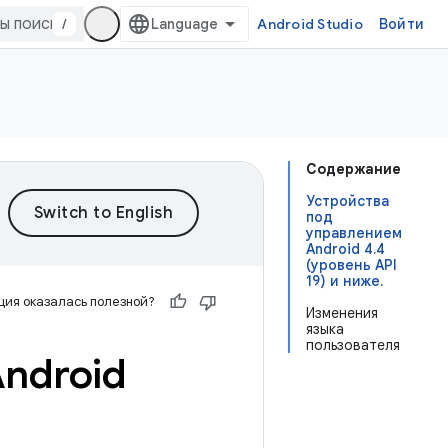
/
Android Studio
Войти
Содержание
Устройства
под
управлением
Android 4.4
(уровень API
19) и ниже.
ия оказалась полезной?
Изменения
языка
пользователя
ndroid