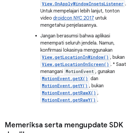
View.OnApplyWindowInsetsListener
.
Untuk mempelajari lebih lanjut, tonton
video
droidcon NYC 2017
untuk
mengetahui penjelasannya.
Jangan berasumsi bahwa aplikasi
menempati seluruh jendela. Namun,
konfirmasi lokasinya menggunakan
View.getLocationInWindow()
, bukan
View.getLocationOnScreen()
. * Saat
menangani
MotionEvent
, gunakan
MotionEvent.getX()
dan
MotionEvent.getY()
, bukan
MotionEvent.getRawX()
,
MotionEvent.getRawY()
.
Memeriksa serta mengupdate SDK