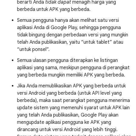
berarti Anda
tidak dapat
menagih harga yang
berbeda untuk APK yang berbeda.
Semua pengguna hanya akan melihat satu versi
aplikasi Anda di Google Play, sehingga pengguna
tidak bingung dengan perbedaan versi yang mungkin
telah Anda publikasikan, yaitu “untuk tablet” atau
“untuk ponsel”.
Semua ulasan pengguna diterapkan ke listingan
aplikasi yang sama, meskipun pengguna di perangkat
yang berbeda mungkin memiliki APK yang berbeda.
Jika Anda memublikasikan APK yang berbeda untuk
versi Android yang berbeda (untuk API level yang
berbeda), maka saat perangkat pengguna menerima
update sistem yang memenuhi syarat untuk APK lain
yang telah Anda publikasikan, Google Play akan
mengupdate aplikasi pengguna ke APK yang
dirancang untuk versi Android yang lebih tinggi.