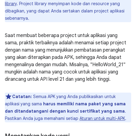
library
. Project library menyimpan kode dan resource yang
dibagikan, yang dapat Anda sertakan dalam project aplikasi
sebenarnya.
Saat membuat beberapa project untuk aplikasi yang
sama, praktik terbaiknya adalah menamai setiap project
dengan nama yang menunjukkan pembatasan perangkat
yang akan diterapkan pada APK, sehingga Anda dapat
mengenalinya dengan mudah. Misalnya, "HelloWorld_21"
mungkin adalah nama yang cocok untuk aplikasi yang
dirancang untuk API level 21 dan yang lebih tinggi.
Catatan:
Semua APK yang Anda publikasikan untuk
aplikasi yang sama
harus memiliki nama paket yang sama
dan ditandatangani dengan kunci sertifikat yang sama
.
Pastikan Anda juga memahami setiap
Aturan untuk multi-APK
.