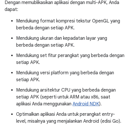
Dengan memublikasikan aplikasi dengan multi-APK, Anda
dapat:
Mendukung format kompresi tekstur OpenGL yang
berbeda dengan setiap APK.
Mendukung ukuran dan kepadatan layar yang
berbeda dengan setiap APK.
Mendukung set fitur perangkat yang berbeda dengan
setiap APK.
Mendukung versi platform yang berbeda dengan
setiap APK.
Mendukung arsitektur CPU yang berbeda dengan
setiap APK (seperti untuk ARM atau x86, saat
aplikasi Anda menggunakan
Android NDK
).
Optimalkan aplikasi Anda untuk perangkat entry-
level, misalnya yang menjalankan Android (edisi Go).