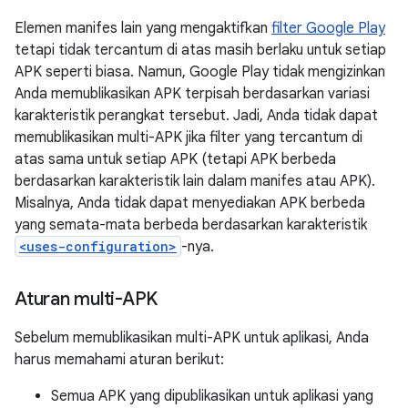
Elemen manifes lain yang mengaktifkan
filter Google Play
tetapi tidak tercantum di atas masih berlaku untuk setiap
APK seperti biasa. Namun, Google Play tidak mengizinkan
Anda memublikasikan APK terpisah berdasarkan variasi
karakteristik perangkat tersebut. Jadi, Anda tidak dapat
memublikasikan multi-APK jika filter yang tercantum di
atas sama untuk setiap APK (tetapi APK berbeda
berdasarkan karakteristik lain dalam manifes atau APK).
Misalnya, Anda tidak dapat menyediakan APK berbeda
yang semata-mata berbeda berdasarkan karakteristik
<uses-configuration>
-nya.
Aturan multi-APK
Sebelum memublikasikan multi-APK untuk aplikasi, Anda
harus memahami aturan berikut:
Semua APK yang dipublikasikan untuk aplikasi yang