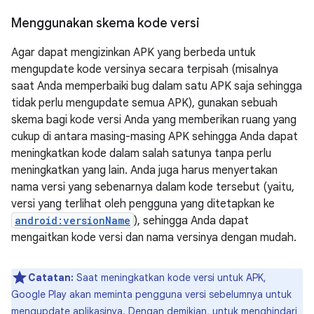
Menggunakan skema kode versi
Agar dapat mengizinkan APK yang berbeda untuk
mengupdate kode versinya secara terpisah (misalnya
saat Anda memperbaiki bug dalam satu APK saja sehingga
tidak perlu mengupdate semua APK), gunakan sebuah
skema bagi kode versi Anda yang memberikan ruang yang
cukup di antara masing-masing APK sehingga Anda dapat
meningkatkan kode dalam salah satunya tanpa perlu
meningkatkan yang lain. Anda juga harus menyertakan
nama versi yang sebenarnya dalam kode tersebut (yaitu,
versi yang terlihat oleh pengguna yang ditetapkan ke
android:versionName
), sehingga Anda dapat
mengaitkan kode versi dan nama versinya dengan mudah.
Catatan:
Saat meningkatkan kode versi untuk APK,
Google Play akan meminta pengguna versi sebelumnya untuk
mengupdate aplikasinya. Dengan demikian, untuk menghindari