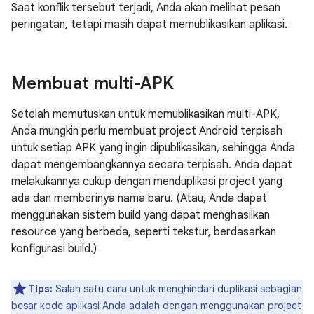
Saat konflik tersebut terjadi, Anda akan melihat pesan
peringatan, tetapi masih dapat memublikasikan aplikasi.
Membuat multi-APK
Setelah memutuskan untuk memublikasikan multi-APK,
Anda mungkin perlu membuat project Android terpisah
untuk setiap APK yang ingin dipublikasikan, sehingga Anda
dapat mengembangkannya secara terpisah. Anda dapat
melakukannya cukup dengan menduplikasi project yang
ada dan memberinya nama baru. (Atau, Anda dapat
menggunakan sistem build yang dapat menghasilkan
resource yang berbeda, seperti tekstur, berdasarkan
konfigurasi build.)
Tips:
Salah satu cara untuk menghindari duplikasi sebagian
besar kode aplikasi Anda adalah dengan menggunakan
project