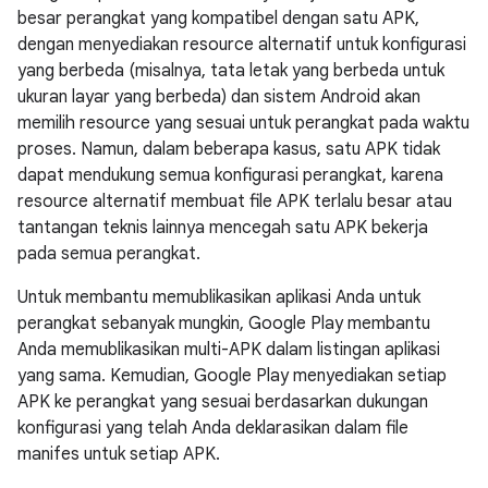
besar perangkat yang kompatibel dengan satu APK,
dengan menyediakan resource alternatif untuk konfigurasi
yang berbeda (misalnya, tata letak yang berbeda untuk
ukuran layar yang berbeda) dan sistem Android akan
memilih resource yang sesuai untuk perangkat pada waktu
proses. Namun, dalam beberapa kasus, satu APK tidak
dapat mendukung semua konfigurasi perangkat, karena
resource alternatif membuat file APK terlalu besar atau
tantangan teknis lainnya mencegah satu APK bekerja
pada semua perangkat.
Untuk membantu memublikasikan aplikasi Anda untuk
perangkat sebanyak mungkin, Google Play membantu
Anda memublikasikan multi-APK dalam listingan aplikasi
yang sama. Kemudian, Google Play menyediakan setiap
APK ke perangkat yang sesuai berdasarkan dukungan
konfigurasi yang telah Anda deklarasikan dalam file
manifes untuk setiap APK.