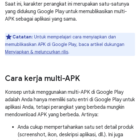
Saat ini, karakter perangkat ini merupakan satu-satunya
yang didukung Google Play untuk memublikasikan multi-
APK sebagai aplikasi yang sama.
Catatan:
Untuk mempelajari cara menyiapkan dan
memublikasikan APK di Google Play, baca artikel dukungan
Menyiapkan & meluncurkan rilis
.
Cara kerja multi-APK
Konsep untuk menggunakan multi-APK di Google Play
adalah Anda hanya memiliki satu entri di Google Play untuk
aplikasi Anda, tetapi perangkat yang berbeda mungkin
mendownload APK yang berbeda. Artinya:
Anda cukup mempertahankan satu set detail produk
(screenshot, ikon, deskripsi aplikasi, dll.). Ini juga