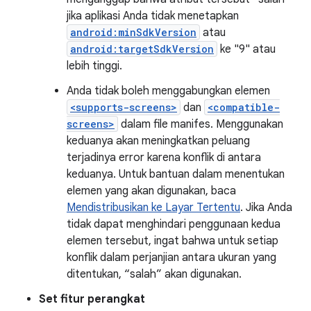
jika aplikasi Anda tidak menetapkan
android:minSdkVersion
atau
android:targetSdkVersion
ke "9" atau
lebih tinggi.
Anda tidak boleh menggabungkan elemen
<supports-screens>
dan
<compatible-
screens>
dalam file manifes. Menggunakan
keduanya akan meningkatkan peluang
terjadinya error karena konflik di antara
keduanya. Untuk bantuan dalam menentukan
elemen yang akan digunakan, baca
Mendistribusikan ke Layar Tertentu
. Jika Anda
tidak dapat menghindari penggunaan kedua
elemen tersebut, ingat bahwa untuk setiap
konflik dalam perjanjian antara ukuran yang
ditentukan, “salah” akan digunakan.
Set fitur perangkat