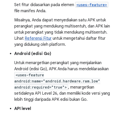
Set fitur didasarkan pada elemen
<uses-feature>
file manifes Anda.
Misalnya, Anda dapat menyediakan satu APK untuk
perangkat yang mendukung multisentuh, dan APK lain
untuk perangkat yang tidak mendukung multisentuh.
Lihat
Referensi Fitur
untuk mengetahui daftar fitur
yang didukung oleh platform.
Android (edisi Go)
Untuk menargetkan perangkat yang menjalankan
Android (edisi Go), APK Anda harus mendeklarasikan
<uses-feature
android:name="android.hardware.ram.low"
android:required="true">
, menargetkan
setidaknya API Level 26, dan memiliki kode versi yang
lebih tinggi daripada APK edisi bukan Go.
API level