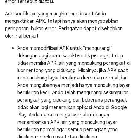
error tersebut diatasi.
Ada konflik lain yang mungkin terjadi saat Anda
mengaktifkan APK, tetapi hanya akan menyebabkan
peringatan, bukan error. Peringatan dapat disebabkan
oleh hal berikut:
Anda memodifikasi APK untuk "mengurangi"
dukungan bagi suatu karakteristik perangkat dan
tidak memiliki APK lain yang mendukung perangkat di
luar rentang yang didukung. Misalnya, jika APK saat
ini mendukung layar berukuran kecil dan normal dan
Anda mengubahnya menjadi hanya mendukung layar
berukuran kecil, Anda telah mengurangi sekumpulan
perangkat yang didukung dan beberapa perangkat
tidak akan lagi menemukan aplikasi Anda di Google
Play. Anda dapat mengatasi hal ini dengan
menambahkan APK lain yang mendukung layar
berukuran normal agar semua perangkat yang
didukung sebelumnya tetap didukung.