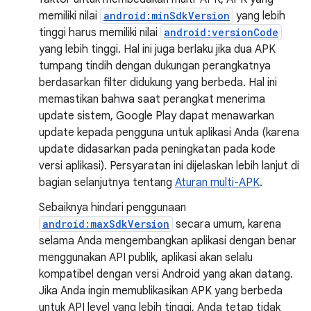
memiliki nilai
android:minSdkVersion
yang lebih
tinggi harus memiliki nilai
android:versionCode
yang lebih tinggi. Hal ini juga berlaku jika dua APK
tumpang tindih dengan dukungan perangkatnya
berdasarkan filter didukung yang berbeda. Hal ini
memastikan bahwa saat perangkat menerima
update sistem, Google Play dapat menawarkan
update kepada pengguna untuk aplikasi Anda (karena
update didasarkan pada peningkatan pada kode
versi aplikasi). Persyaratan ini dijelaskan lebih lanjut di
bagian selanjutnya tentang
Aturan multi-APK
.
Sebaiknya hindari penggunaan
android:maxSdkVersion
secara umum, karena
selama Anda mengembangkan aplikasi dengan benar
menggunakan API publik, aplikasi akan selalu
kompatibel dengan versi Android yang akan datang.
Jika Anda ingin memublikasikan APK yang berbeda
untuk API level yang lebih tinggi, Anda tetap tidak