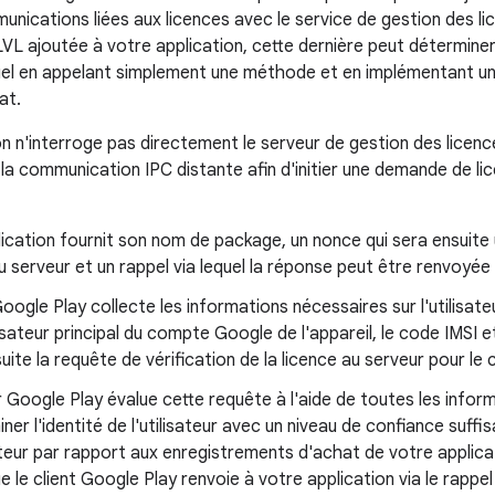
unications liées aux licences avec le service de gestion des li
LVL ajoutée à votre application, cette dernière peut déterminer
ctuel en appelant simplement une méthode et en implémentant un
at.
n n'interroge pas directement le serveur de gestion des licence
 la communication IPC distante afin d'initier une demande de l
ication fournit son nom de package, un nonce qui sera ensuite u
 serveur et un rappel via lequel la réponse peut être renvoyé
Google Play collecte les informations nécessaires sur l'utilisateur
isateur principal du compte Google de l'appareil, le code IMSI et
uite la requête de vérification de la licence au serveur pour le
 Google Play évalue cette requête à l'aide de toutes les infor
er l'identité de l'utilisateur avec un niveau de confiance suffisan
sateur par rapport aux enregistrements d'achat de votre applic
ue le client Google Play renvoie à votre application via le rappel