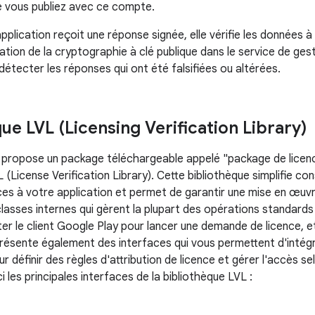
e vous publiez avec ce compte.
plication reçoit une réponse signée, elle vérifie les données à l
isation de la cryptographie à clé publique dans le service de ge
 détecter les réponses qui ont été falsifiées ou altérées.
ue LVL (Licensing Verification Library)
propose un package téléchargeable appelé "package de licence
 (License Verification Library). Cette bibliothèque simplifie c
ces à votre application et permet de garantir une mise en œuvre
asses internes qui gèrent la plupart des opérations standards 
 le client Google Play pour lancer une demande de licence, et v
présente également des interfaces qui vous permettent d'intég
r définir des règles d'attribution de licence et gérer l'accès s
ci les principales interfaces de la bibliothèque LVL :