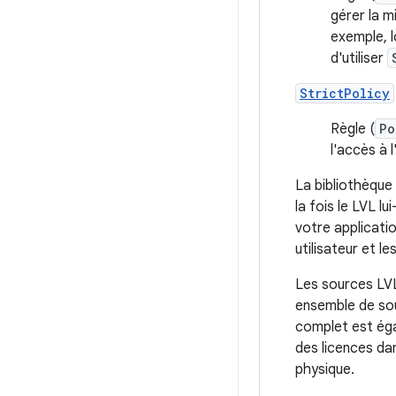
gérer la m
exemple, l
d'utiliser
StrictPolicy
Règle (
Po
l'accès à 
La bibliothèque
la fois le LVL 
votre applicatio
utilisateur et le
Les sources LVL
ensemble de sou
complet est éga
des licences da
physique.