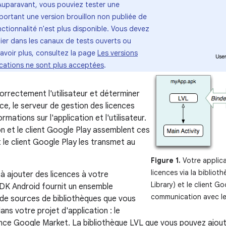
Auparavant, vous pouviez tester une
portant une version brouillon non publiée de
onctionnalité n'est plus disponible. Vous devez
ier dans les canaux de tests ouverts ou
avoir plus, consultez la page
Les versions
ications ne sont plus acceptées
.
correctement l'utilisateur et déterminer
ence, le serveur de gestion des licences
rmations sur l'application et l'utilisateur.
on et le client Google Play assemblent ces
 le client Google Play les transmet au
Figure 1.
Votre applica
licences via la bibliot
 à ajouter des licences à votre
Library) et le client Go
 SDK Android fournit un ensemble
communication avec le
de sources de bibliothèques que vous
ans votre projet d'application : le
nce Google Market. La bibliothèque LVL que vous pouvez ajout