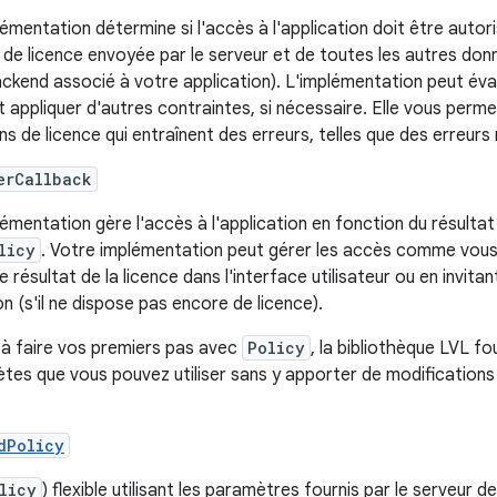
émentation détermine si l'accès à l'application doit être autor
 de licence envoyée par le serveur et de toutes les autres donn
ckend associé à votre application). L'implémentation peut éval
 appliquer d'autres contraintes, si nécessaire. Elle vous perm
ons de licence qui entraînent des erreurs, telles que des erreurs
erCallback
émentation gère l'accès à l'application en fonction du résultat
licy
. Votre implémentation peut gérer les accès comme vous 
e résultat de la licence dans l'interface utilisateur ou en invitan
ion (s'il ne dispose pas encore de licence).
 à faire vos premiers pas avec
Policy
, la bibliothèque LVL f
tes que vous pouvez utiliser sans y apporter de modification
dPolicy
licy
) flexible utilisant les paramètres fournis par le serveur d