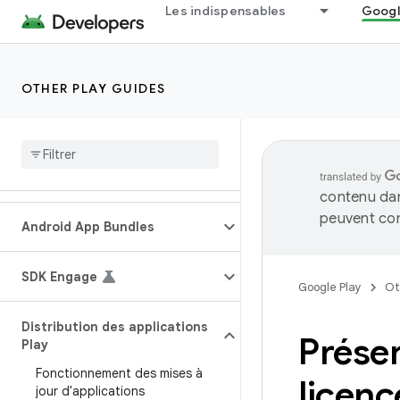
Les indispensables
Googl
OTHER PLAY GUIDES
contenu dan
peuvent con
Android App Bundles
SDK Engage
Google Play
Ot
Distribution des applications
Prése
Play
Fonctionnement des mises à
licenc
jour d'applications