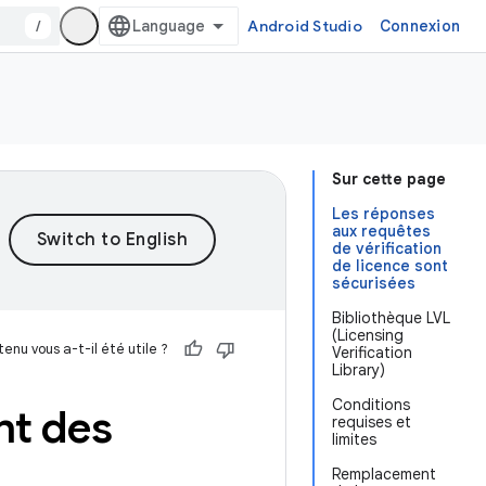
/
Android Studio
Connexion
Sur cette page
Les réponses
aux requêtes
de vérification
de licence sont
sécurisées
Bibliothèque LVL
(Licensing
enu vous a-t-il été utile ?
Verification
Library)
Conditions
nt des
requises et
limites
Remplacement