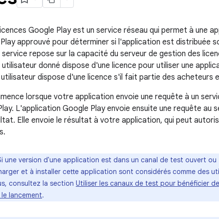
licences Google Play est un service réseau qui permet à une app
lay approuvé pour déterminer si l'application est distribuée sou
e service repose sur la capacité du serveur de gestion des lic
 utilisateur donné dispose d'une licence pour utiliser une appl
utilisateur dispose d'une licence s'il fait partie des acheteurs e
ence lorsque votre application envoie une requête à un servic
Play. L'application Google Play envoie ensuite une requête au s
ltat. Elle envoie le résultat à votre application, qui peut autoris
s.
Si une version d'une application est dans un canal de test ouvert ou f
harger et à installer cette application sont considérés comme des uti
us, consultez la section
Utiliser les canaux de test pour bénéficier 
t le lancement
.