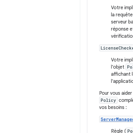
Votre impl
la requête
serveur ba
réponse et
vérificati
LicenseCheck
Votre impl
l'objet
Po
affichant l
l'applicat
Pour vous aider
Policy
complè
vos besoins :
ServerManage
Règle (
Po