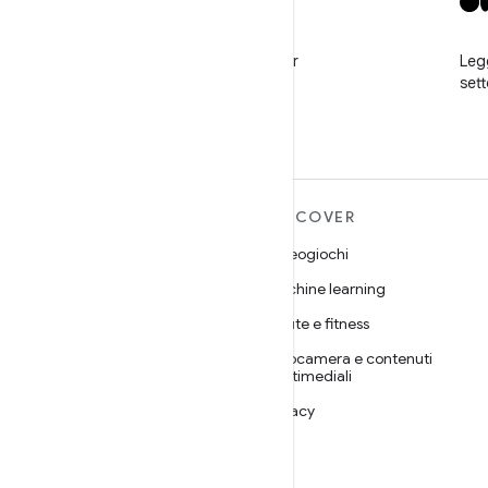
X
Segui @GooglePlayBiz per
Legg
notizie e assistenza
set
ULTERIORI
DISCOVER
INFORMAZIONI SU
Videogiochi
ANDROID
Machine learning
Android
Salute e fitness
Android for Enterprise
Fotocamera e contenuti
Sicurezza
multimediali
Source
Privacy
Notizie
5G
Blog