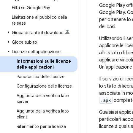
Google Play offr
Filtri su Google Play
Google Play. Con
Limitazione al pubblico della
per ottenere lo 
release
dei casi.
Gioca durante il download
Utilizzando il se
Gioca subito
applicare le lic
Licenze dell'applicazione
allo stato di li
applicare vincol
Informazioni sulle licenze
Un'applicazione 
delle applicazioni
Panoramica delle licenze
Il servizio di l
lo stato di licen
Configurazione delle licenze
associata in mod
Aggiunta della verifica lato
.apk
compilato,
server
Aggiunta della verifica lato
Qualsiasi applic
client
particolari acco
licenze a qualsia
Riferimento per le licenze