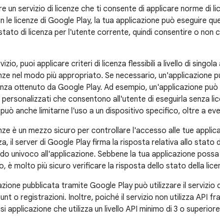
e un servizio di licenze che ti consente di applicare norme di li
 le licenze di Google Play, la tua applicazione può eseguire qu
stato di licenza per l'utente corrente, quindi consentire o non c
rvizio, puoi applicare criteri di licenza flessibili a livello di sing
enze nel modo più appropriato. Se necessario, un'applicazione pu
cenza ottenuto da Google Play. Ad esempio, un'applicazione può c
i personalizzati che consentono all'utente di eseguirla senza lic
può anche limitarne l'uso a un dispositivo specifico, oltre a event
icenze è un mezzo sicuro per controllare l'accesso alle tue appli
za, il server di Google Play firma la risposta relativa allo stato 
o univoco all'applicazione. Sebbene la tua applicazione possa ar
 è molto più sicuro verificare la risposta dello stato della licen
azione pubblicata tramite Google Play può utilizzare il servizio
unt o registrazioni. Inoltre, poiché il servizio non utilizza API
si applicazione che utilizza un livello API minimo di 3 o superiore