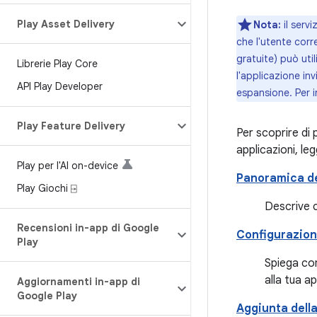
Play Asset Delivery
Nota:
il serv
che l'utente corr
gratuite) può util
Librerie Play Core
l'applicazione inv
API Play Developer
espansione. Per i
Play Feature Delivery
Per scoprire di p
applicazioni, le
Play per l'AI on-device
Panoramica de
Play Giochi ⍈
Descrive c
Recensioni in-app di Google
Configurazione
Play
Spiega com
alla tua ap
Aggiornamenti in-app di
Google Play
Aggiunta della 