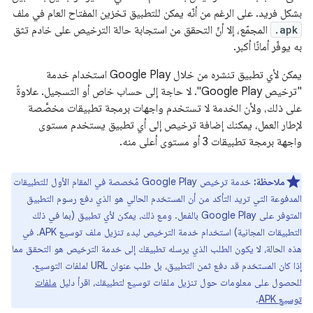
بشكل فريد. على الرغم من أنّه يمكن للتطبيق تخزين المفتاح العام في ملف
.apk
المجمّع، إلا أنّ التحقق من استجابة حالة الترخيص على خادم تثق
به يوفّر أمانًا أكبر.
يمكن لأي تطبيق تنشره من خلال Google Play استخدام خدمة
"ترخيص Google Play". لا حاجة إلى حساب خاص أو التسجيل. علاوةً
على ذلك، ولأن الخدمة لا تستخدم واجهات برمجة تطبيقات مخصَّصة
لإطار العمل، يمكنك إضافة ترخيص إلى أي تطبيق يستخدم مستوى
واجهة برمجة تطبيقات 3 أو مستوى أعلى منه.
ملاحظة:
خدمة ترخيص Google Play مُخصصة في المقام الأول للتطبيقات
المدفوعة التي تريد التأكد من أن المستخدم الحالي هو الذي دفع رسوم التطبيق
المتوفر على Google Play بالفعل. ومع ذلك، يمكن لأي تطبيق (بما في ذلك
التطبيقات المجانية) استخدام خدمة الترخيص لبدء تنزيل ملف توسيع APK. في
هذه الحالة، لا يكون الطلب الذي يرسله تطبيقك إلى خدمة الترخيص هو التحقق مما
إذا كان المستخدم قد دفع ثمن التطبيق، بل طلب عنوان URL لملفات التوسيع.
للحصول على معلومات حول تنزيل ملفات توسيع لتطبيقك، اقرأ دليل
ملفات
توسيع APK
.