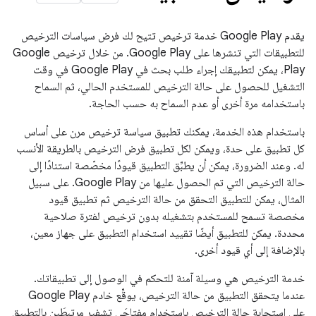
يقدم Google Play خدمة ترخيص تتيح لك فرض سياسات الترخيص
للتطبيقات التي تنشرها على Google Play. من خلال ترخيص Google
Play، يمكن لتطبيقك إجراء طلب بحث في Google Play في وقت
التشغيل للحصول على حالة الترخيص للمستخدم الحالي، ثم السماح
باستخدامه مرة أخرى أو عدم السماح به حسب الحاجة.
باستخدام هذه الخدمة، يمكنك تطبيق سياسة ترخيص مرن على أساس
كل تطبيق على حدة، ويمكن لكل تطبيق فرض الترخيص بالطريقة الأنسب
له. وعند الضرورة، يمكن أن يطبِّق التطبيق قيودًا مخصّصة استنادًا إلى
حالة الترخيص التي تم الحصول عليها من Google Play. على سبيل
المثال، يمكن للتطبيق التحقق من حالة الترخيص ثم تطبيق قيود
مخصصة تسمح للمستخدم بتشغيله بدون ترخيص لفترة صلاحية
محددة. يمكن للتطبيق أيضًا تقييد استخدام التطبيق على جهاز معين،
بالإضافة إلى أي قيود أخرى.
خدمة الترخيص هي وسيلة آمنة للتحكم في الوصول إلى تطبيقاتك.
عندما يتحقق التطبيق من حالة الترخيص، يوقِّع خادم Google Play
على استجابة حالة الترخيص باستخدام مفتاحَي تشفير مرتبطَين بالتطبيق