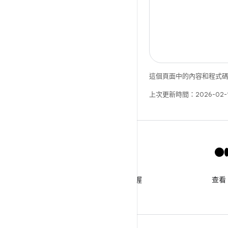
這個頁面中的內容和程式
上次更新時間：2026-02-
X
追蹤 @GooglePlayBiz 以掌握
查看
最新消息和支援