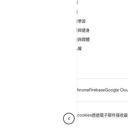
深入瞭解 ANDROID
探索
Android
遊戲
企業專用 Android
機器學習
安全性
健康與健身
原始碼
相機與媒體
新聞
隱私權
網誌
5G
Podcast
Android
Chrome
Firebase
Google Clou
隱私權
授權
品牌宣傳指南
Manage cookies
透過電子郵件接收最