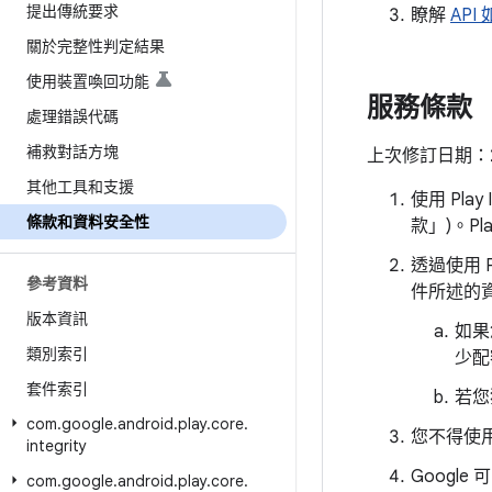
提出傳統要求
瞭解
API
關於完整性判定結果
使用裝置喚回功能
服務條款
處理錯誤代碼
補救對話方塊
上次修訂日期：202
其他工具和支援
使用 Pla
條款和資料安全性
款」)。Pl
透過使用 P
參考資料
件所述的
版本資訊
如果
類別索引
少配
套件索引
若您
com
.
google
.
android
.
play
.
core
.
您不得使用 
integrity
Google
com
.
google
.
android
.
play
.
core
.