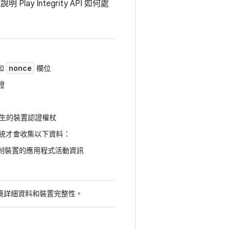
lay Integrity API 如何處
nonce
和
欄位
證
務產生的裝置認證權杖
統才會收集以下資料：
制裝置的應用程式活動資訊
境詳細資料和裝置完整性。