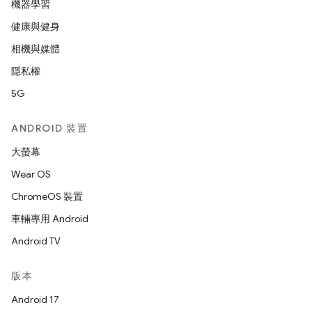
機器學習
健康與健身
相機與媒體
隱私權
5G
ANDROID 裝置
大螢幕
Wear OS
ChromeOS 裝置
車輛專用 Android
Android TV
版本
Android 17