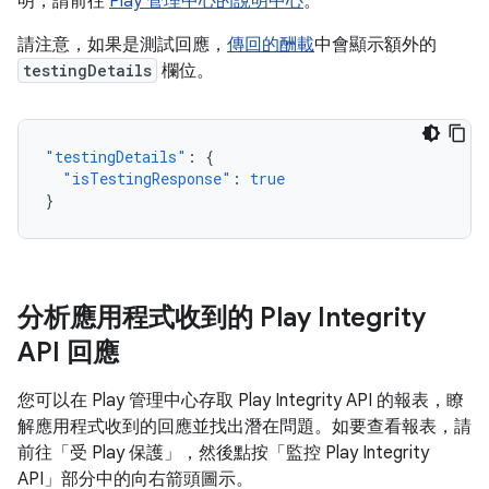
明，請前往
Play 管理中心的說明中心
。
請注意，如果是測試回應，
傳回的酬載
中會顯示額外的
testingDetails
欄位。
"testingDetails"
:
{
"isTestingResponse"
:
true
}
分析應用程式收到的 Play Integrity
API 回應
您可以在 Play 管理中心存取 Play Integrity API 的報表，瞭
解應用程式收到的回應並找出潛在問題。如要查看報表，請
前往「受 Play 保護」
，然後點按「監控 Play Integrity
API」
部分中的向右箭頭圖示。