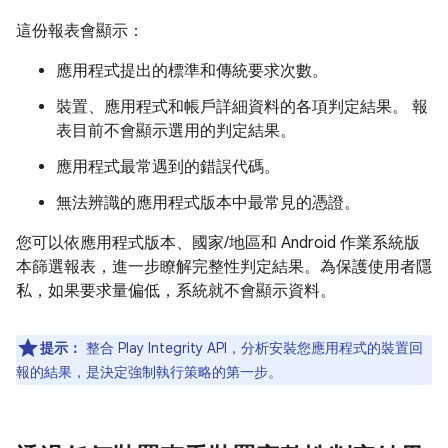
這份報表會顯示：
應用程式提出的標準和傳統要求次數。
裝置、應用程式和帳戶詳細資料的各項判定結果。 報
表目前不會顯示選用的判定結果。
應用程式最常遇到的錯誤代碼。
無法辨識的應用程式版本中最常見的憑證。
您可以依應用程式版本、國家/地區和 Android 作業系統版
本篩選報表，進一步瞭解完整性判定結果。為保護使用者隱
私，如果要求量偏低，系統就不會顯示資料。
提示：
整合 Play Integrity API，分析安裝您應用程式的裝置回
報的結果，是決定強制執行策略的第一步。