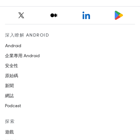
深入瞭解 ANDROID
Android
企業專用 Android
安全性
原始碼
新聞
網誌
Podcast
探索
遊戲