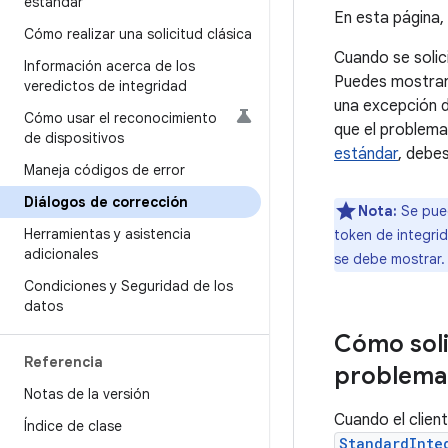
estándar
En esta página,
Cómo realizar una solicitud clásica
Cuando se solici
Información acerca de los
Puedes mostrar 
veredictos de integridad
una excepción du
Cómo usar el reconocimiento
que el problema
de dispositivos
estándar
, debe
Maneja códigos de error
Diálogos de corrección
Nota:
Se pued
Herramientas y asistencia
token de integrid
adicionales
se debe mostrar.
Condiciones y Seguridad de los
datos
Cómo soli
Referencia
problema 
Notas de la versión
Cuando el clien
Índice de clase
StandardInte