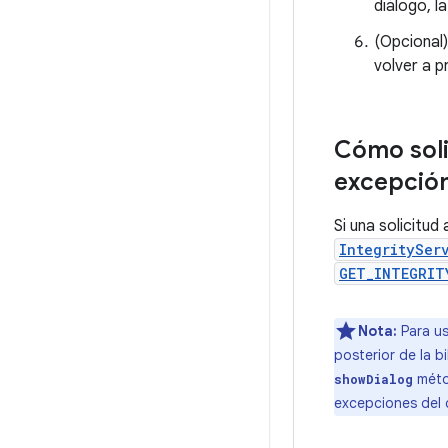
diálogo, l
(Opcional)
volver a p
Cómo soli
excepción
Si una solicitud 
IntegritySer
GET_INTEGRIT
Nota:
Para us
posterior de la b
mét
showDialog
excepciones del c