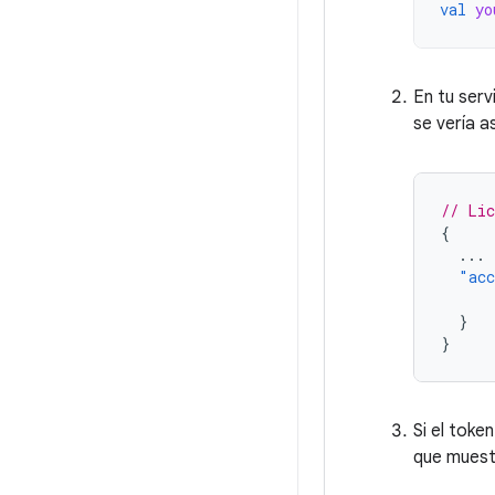
val
yo
En tu serv
se vería as
// Lic
{
...
"acc
}
}
Si el toke
que muestr