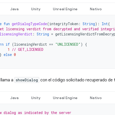
Java
Unity
Unreal Engine
Nativo
e
fun
getDialogTypeCode
(
integrityToken
:
String
):
Int
{
et licensing verdict from decrypted and verified integri
licensingVerdict
:
String
=
getLicensingVerdictFromDecry
rn
if
(
licensingVerdict
==
"UNLICENSED"
)
{
1
// GET_LICENSED
}
else
0
 llama a
showDialog
con el código solicitado recuperado de t
Java
Unity
Unreal Engine
Nativo
w dialog as indicated by the server