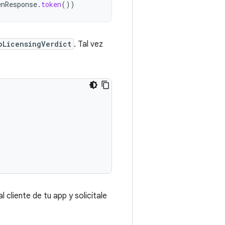
enResponse
.
token
())
pLicensingVerdict
. Tal vez
l cliente de tu app y solicítale