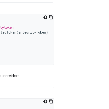
tytoken
ptedToken
(
integrityToken
)
u servidor: