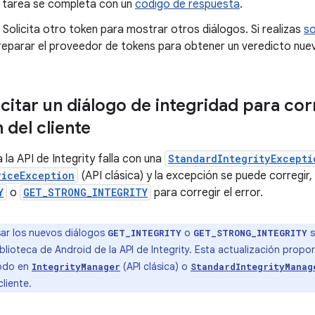
a tarea se completa con un
código de respuesta
.
 Solicita otro token para mostrar otros diálogos. Si realizas
so
reparar el proveedor de tokens para obtener un veredicto nue
citar un diálogo de integridad para cor
 del cliente
a la API de Integrity falla con una
StandardIntegrityExcepti
viceException
(API clásica) y la excepción se puede corregir,
Y
o
GET_STRONG_INTEGRITY
para corregir el error.
ar los nuevos diálogos
o
s
GET_INTEGRITY
GET_STRONG_INTEGRITY
iblioteca de Android de la API de Integrity. Esta actualización prop
odo en
(API clásica) o
IntegrityManager
StandardIntegrityManag
liente.