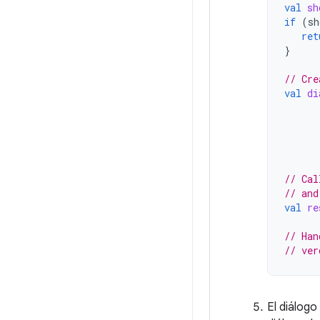
val
sh
if
(
sh
ret
}
// Cre
val
di
// Cal
// and
val
re
// Han
// ver
El diálogo