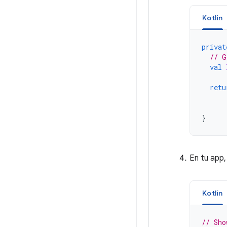
Kotlin
privat
// G
val
retu
}
En tu app,
Kotlin
// Sho