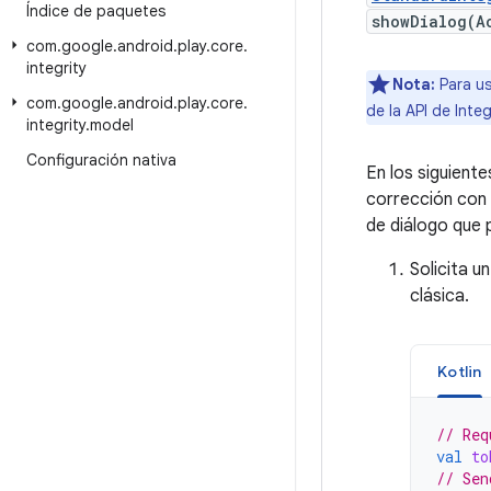
Índice de paquetes
showDialog(A
com
.
google
.
android
.
play
.
core
.
integrity
Nota:
Para us
com
.
google
.
android
.
play
.
core
.
de la API de Integ
integrity
.
model
Configuración nativa
En los siguient
corrección con
de diálogo que p
Solicita u
clásica.
Kotlin
// Req
val
to
// Sen