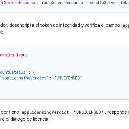
urServerResponse
:
YourServerResponse
=
sendToServer
(
tok
idor, desencripta el token de integridad y verifica el campo
ap
í:
ensing issue
ountDetails"
:
{
"appLicensingVerdict"
:
"UNLICENSED"
n contiene
appLicensingVerdict: "UNLICENSED"
, responde a
e el diálogo de licencia: