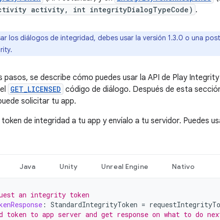
ctivity activity, int integrityDialogTypeCode)
.
ar los diálogos de integridad, debes usar la versión 1.3.0 o una post
rity.
es pasos, se describe cómo puedes usar la API de Play Integrit
 el
GET_LICENSED
código de diálogo. Después de esta secció
uede solicitar tu app.
n token de integridad a tu app y envíalo a tu servidor. Puedes us
Java
Unity
Unreal Engine
Nativo
uest an integrity token
kenResponse
:
StandardIntegrityToken
=
requestIntegrityT
d token to app server and get response on what to do nex