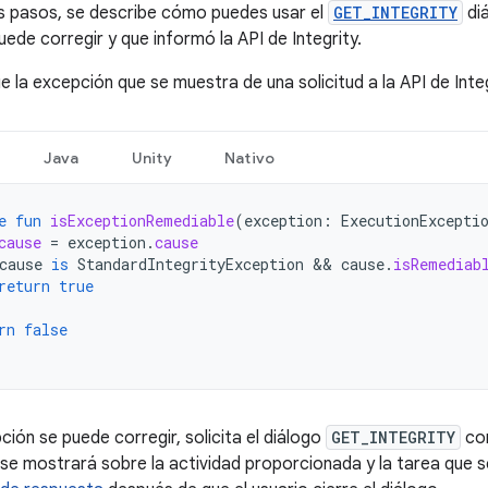
es pasos, se describe cómo puedes usar el
GET_INTEGRITY
diá
uede corregir y que informó la API de Integrity.
ue la excepción que se muestra de una solicitud a la API de Inte
Java
Unity
Nativo
e
fun
isExceptionRemediable
(
exception
:
ExecutionExcepti
cause
=
exception
.
cause
cause
is
StandardIntegrityException
&&
cause
.
isRemediab
return
true
rn
false
pción se puede corregir, solicita el diálogo
GET_INTEGRITY
con
o se mostrará sobre la actividad proporcionada y la tarea que