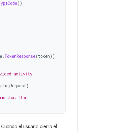
TypeCode
()
e
.
TokenResponse
(
token
))
vided activity
ialogRequest
)
rm that the
 Cuando el usuario cierra el