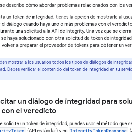
 se describe cómo abordar problemas relacionados con los ver
ta un token de integridad, tienes la opción de mostrarle al usu
el diálogo cuando haya uno o más problemas con el veredicto 
rante una solicitud a la API de Integrity. Una vez que se cierra 
 se haya solucionado con otra solicitud de token de integridad.
s volver a preparar el proveedor de tokens para obtener un ve
en mostrar a los usuarios todos los tipos de diálogos de integridad
ad. Debes verificar el contenido del token de integridad en tu serv
citar un diálogo de integridad para sol
con el veredicto
te solicite un token de integridad, puedes usar el método que s
grityToken
(API estándar) y en
IntegrityTokenResponse
(