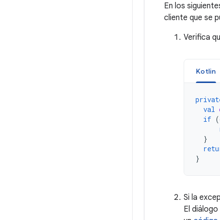
En los siguient
cliente que se p
Verifica q
Kotlin
privat
val
if
(
}
retu
}
Si la exce
El diálog