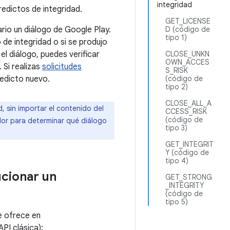
integridad
edictos de integridad.
GET_LICENSE
ario un diálogo de Google Play.
D (código de
tipo 1)
de integridad o si se produjo
el diálogo, puedes verificar
CLOSE_UNKN
OWN_ACCES
 Si realizas
solicitudes
S_RISK
redicto nuevo.
(código de
tipo 2)
CLOSE_ALL_A
, sin importar el contenido del
CCESS_RISK
(código de
idor para determinar qué diálogo
tipo 3)
GET_INTEGRIT
Y (código de
tipo 4)
ucionar un
GET_STRONG
_INTEGRITY
(código de
tipo 5)
e ofrece en
API clásica):