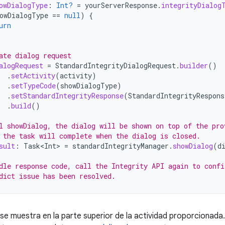
owDialogType
:
Int?
=
yourServerResponse
.
integrityDialog
owDialogType
==
null
)
{
urn
ate dialog request
alogRequest
=
StandardIntegrityDialogRequest
.
builder
()
.
setActivity
(
activity
)
.
setTypeCode
(
showDialogType
)
.
setStandardIntegrityResponse
(
StandardIntegrityRespons
.
build
()
l showDialog, the dialog will be shown on top of the pro
 the task will complete when the dialog is closed.
sult
:
Task<Int>
=
standardIntegrityManager
.
showDialog
(
d
dle response code, call the Integrity API again to confi
dict issue has been resolved. 
 se muestra en la parte superior de la actividad proporcionada.