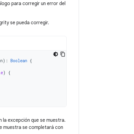
logo para corregir un error del
grity se pueda corregir.
on
):
Boolean
{
le
)
{
 la excepción que se muestra.
 se muestra se completará con