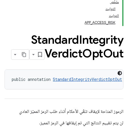
ملخّص
الثوابت
الثوابت
APP_ACCESS_RISK
Standard
Integrity
Verdict
Opt
Out
com.go
public annotation 
StandardIntegrityVerdictOptOut
الرموز المتاحة لإيقاف تلقّي الأحكام أثناء طلب الرمز المميّز العادي
لن يتم تقييم النتائج التي تم إيقافها في الرمز المميز.