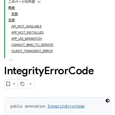
このページの内容
概要
定数
定数
API_NOT_AVAILABLE
APP_NOT_INSTALLED
APP_UID_MISMATCH
CANNOT_BIND_TO_SERVICE
CLIENT_TRANSIENT_ERROR
y.model
Integrity
Error
Code
public annotation 
IntegrityErrorCode