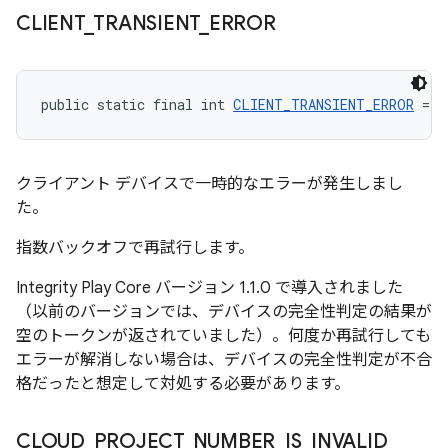
CLIENT
_
TRANSIENT
_
ERROR
public static final int 
CLIENT_TRANSIENT_ERROR
 = -
クライアント デバイスで一時的なエラーが発生しまし
た。
指数バックオフで再試行します。
Integrity Play Core バージョン 1.1.0 で導入されました
（以前のバージョンでは、デバイスの完全性判定の結果が
空のトークンが返されていました）。何度か再試行しても
エラーが解消しない場合は、デバイスの完全性判定が不合
格だったと想定して対処する必要があります。
CLOUD
_
PROJECT
_
NUMBER
_
IS
_
INVALID