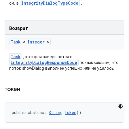
IntegrityDialogTypeCode
см. в
.
Возврат
Task
<
Integer
>
Task
, которая завершается с
IntegrityDialogResponseCode
показывающим, что
поток showDialog выполнен успешно или не удалось.
токен
public abstract 
String
token
()