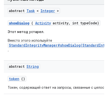
abstract
Task
<
Integer
>
showDialog
(
Activity
activity, int typeCode)
Этот метод устарел.
Вместо этого используйте
StandardIntegrityManager#showDialog(StandardInte
.
abstract
String
token
()
Токен, содержащий ответ на запросы, связанные с целост