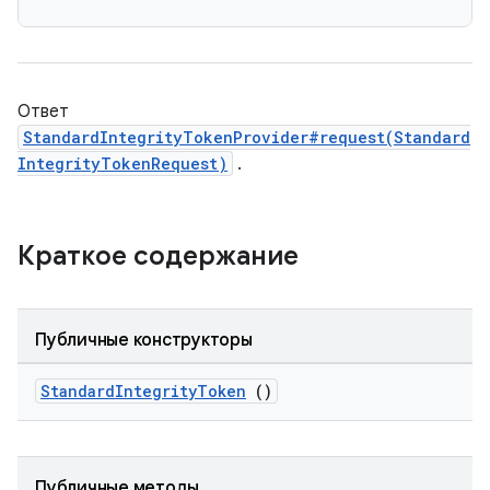
Ответ
StandardIntegrityTokenProvider#request(Standard
IntegrityTokenRequest)
.
Краткое содержание
Публичные конструкторы
StandardIntegrityToken
()
Публичные методы