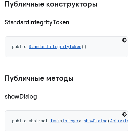
Публичные конструкторы
Standard
Integrity
Token
public 
StandardIntegrityToken
()
Публичные методы
y.model
show
Dialog
public abstract 
Task
<
Integer
> 
showDialog
(
Activity
 