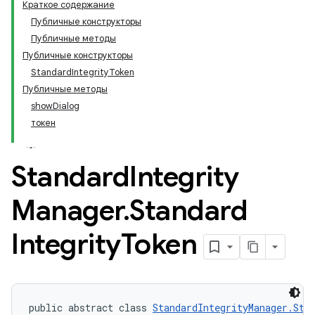
Краткое содержание
Публичные конструкторы
Публичные методы
Публичные конструкторы
StandardIntegrityToken
Публичные методы
showDialog
токен
Standard
Integrity
Manager
.
Standard
Integrity
Token
public abstract class 
StandardIntegrityManager.Sta