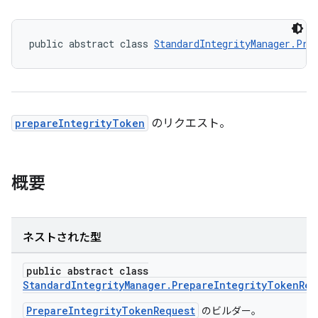
public abstract class 
StandardIntegrityManager.Pre
prepareIntegrityToken
のリクエスト。
概要
ネストされた型
public abstract class
StandardIntegrityManager.PrepareIntegrityTokenReq
PrepareIntegrityTokenRequest
のビルダー。