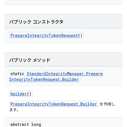
パブリック コンストラクタ
PrepareIntegrityTokenRequest
()
パブリック メソッド
static
Standard
Integrity
Manager
.
Prepare
Integrity
Token
Request
.
Builder
builder
()
PrepareIntegrityTokenRequest.Builder
を作成し
ます。
abstract long