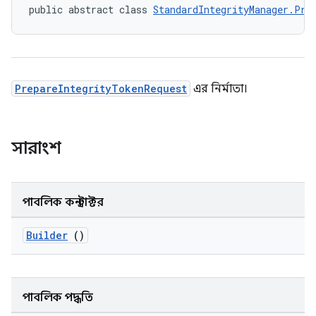
public abstract class 
StandardIntegrityManager.Pre
PrepareIntegrityTokenRequest
এর নির্মাতা।
সারাংশ
পাবলিক কনস্ট্রাক্টর
Builder
()
পাবলিক পদ্ধতি