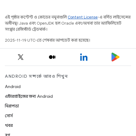
এই পৃষ্ঠার কন্টেন্ট ও কোডের নমুনাগুলি
Content License
-এ বর্ণিত লাইসেন্সের
অধীনস্থ। Java এবং OpenJDK হল Oracle এবং/অথবা তার অ্যাফিলিয়েট
সংস্থার রেজিস্টার্ড ট্রেডমার্ক।
2025-11-19 UTC-তে শেষবার আপডেট করা হয়েছে।
ANDROID সম্পর্কে আরও শিখুন
Android
এন্টারপ্রাইজের জন্য Android
নিরাপত্তা
সোর্স
খবর
ব্লগ