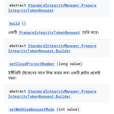
abstract
Standard
Integrity
Manager
.
Prepare
Integrity
Token
Request
build
()
PrepareIntegrityTokenRequest
একটি
তৈরি করে।
abstract
Standard
Integrity
Manager
.
Prepare
Integrity
Token
Request
.
Builder
setCloudProjectNumber
(long value)
ইন্টিগ্রিটি টোকেনের সাথে লিঙ্ক করার জন্য একটি ক্লাউড প্রজেক্ট
নম্বর।
abstract
Standard
Integrity
Manager
.
Prepare
Integrity
Token
Request
.
Builder
setWebViewRequestMode
(int value)