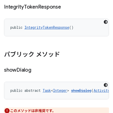
Integrity
Token
Response
public 
IntegrityTokenResponse
()
y.model
パブリック メソッド
show
Dialog
public abstract 
Task
<
Integer
> 
showDialog
(
Activity
 
このメソッドは非推奨です。