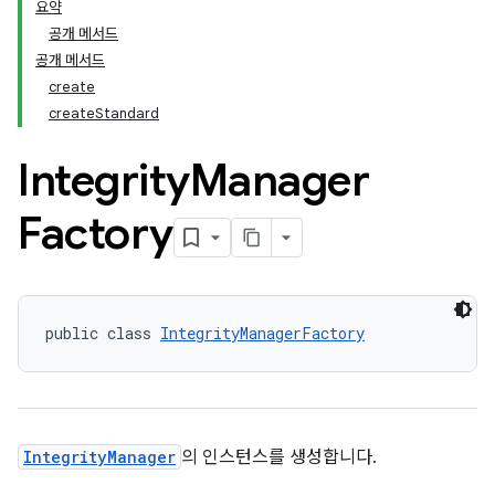
요약
공개 메서드
공개 메서드
create
createStandard
Integrity
Manager
Factory
public class 
IntegrityManagerFactory
IntegrityManager
의 인스턴스를 생성합니다.