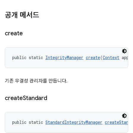
공개 메서드
create
public static 
IntegrityManager
create
(
Context
 appl
기존 무결성 관리자를 만듭니다.
create
Standard
public static 
StandardIntegrityManager
createStand