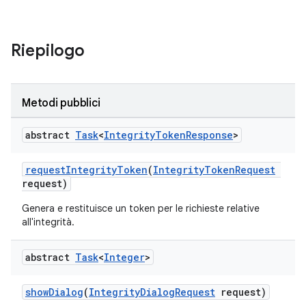
Riepilogo
y.model
Metodi pubblici
abstract
Task
<
Integrity
Token
Response
>
requestIntegrityToken
(
IntegrityTokenRequest
request)
Genera e restituisce un token per le richieste relative
all'integrità.
abstract
Task
<
Integer
>
showDialog
(
IntegrityDialogRequest
request)