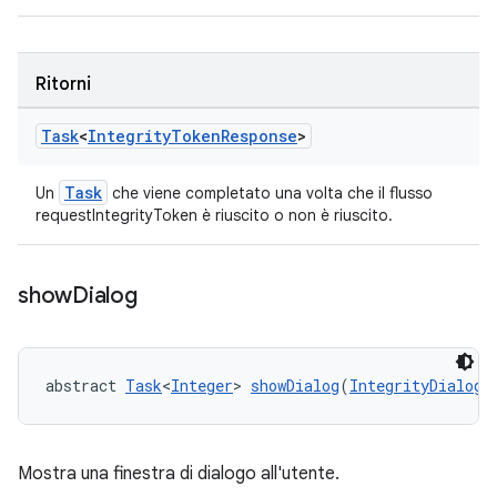
Ritorni
Task
<
Integrity
Token
Response
>
Task
Un
che viene completato una volta che il flusso
requestIntegrityToken è riuscito o non è riuscito.
show
Dialog
abstract 
Task
<
Integer
> 
showDialog
(
IntegrityDialogR
Mostra una finestra di dialogo all'utente.