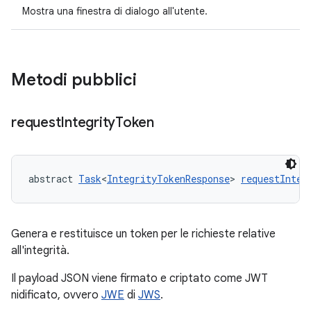
Mostra una finestra di dialogo all'utente.
Metodi pubblici
request
Integrity
Token
abstract 
Task
<
IntegrityTokenResponse
> 
requestInteg
Genera e restituisce un token per le richieste relative
all'integrità.
Il payload JSON viene firmato e criptato come JWT
nidificato, ovvero
JWE
di
JWS
.