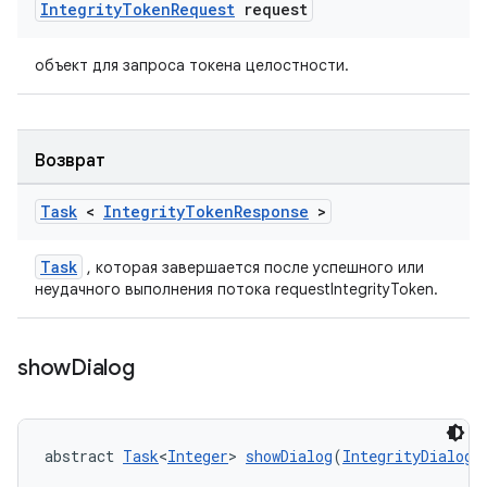
Integrity
Token
Request
request
объект для запроса токена целостности.
Возврат
Task
<
Integrity
Token
Response
>
Task
, которая завершается после успешного или
неудачного выполнения потока requestIntegrityToken.
show
Dialog
abstract 
Task
<
Integer
> 
showDialog
(
IntegrityDialogR