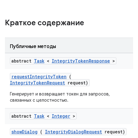
Краткое содержание
Публичные методы
abstract
Task
<
Integrity
Token
Response
>
y.model
requestIntegrityToken
(
IntegrityTokenRequest
request)
Генерирует и возвращает токен для запросов,
связанных с целостностью.
abstract
Task
<
Integer
>
showDialog
(
IntegrityDialogRequest
request)