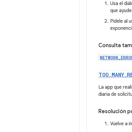
Usa el di
que ayude 
Pídele al 
exponencia
Consulta tam
NETWORK_ERRO
TOO
_
MANY
_
R
La app que reali
diaria de solicit
Resolución p
Vuelve a i