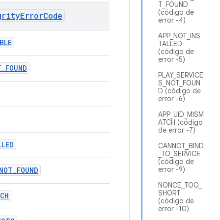
T_FOUND
(código de
grityErrorCode
error -4)
APP_NOT_INS
BLE
TALLED
(código de
error -5)
T_FOUND
PLAY_SERVICE
S_NOT_FOUN
D (código de
error -6)
APP_UID_MISM
ATCH (código
de error -7)
LLED
CANNOT_BIND
_TO_SERVICE
(código de
error -9)
_NOT_FOUND
NONCE_TOO_
SHORT
TCH
(código de
error -10)