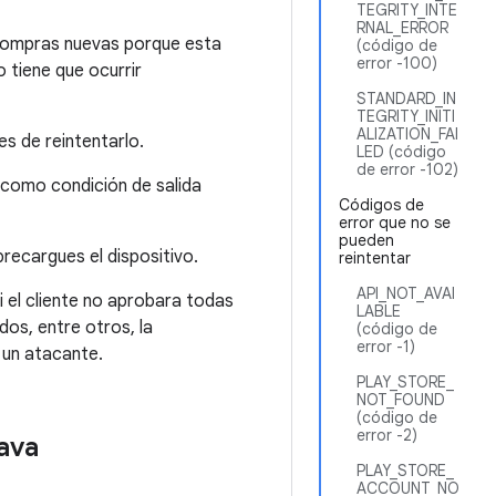
TEGRITY_INTE
RNAL_ERROR
compras nuevas porque esta
(código de
error -100)
 tiene que ocurrir
STANDARD_IN
TEGRITY_INITI
ALIZATION_FAI
es de reintentarlo.
LED (código
de error -102)
 como condición de salida
Códigos de
error que no se
pueden
brecargues el dispositivo.
reintentar
API_NOT_AVAI
i el cliente no aprobara todas
LABLE
dos, entre otros, la
(código de
error -1)
 un atacante.
PLAY_STORE_
NOT_FOUND
(código de
error -2)
Java
PLAY_STORE_
ACCOUNT_NO