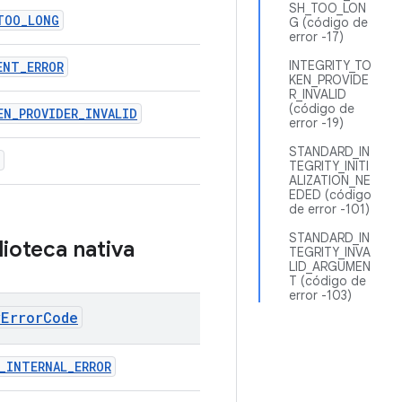
SH_TOO_LON
TOO_LONG
G (código de
error -17)
INTEGRITY_TO
ENT_ERROR
KEN_PROVIDE
R_INVALID
(código de
EN_PROVIDER_INVALID
error -19)
STANDARD_IN
TEGRITY_INITI
ALIZATION_NE
EDED (código
de error -101)
STANDARD_IN
lioteca nativa
TEGRITY_INVA
LID_ARGUMEN
T (código de
error -103)
yErrorCode
_INTERNAL_ERROR