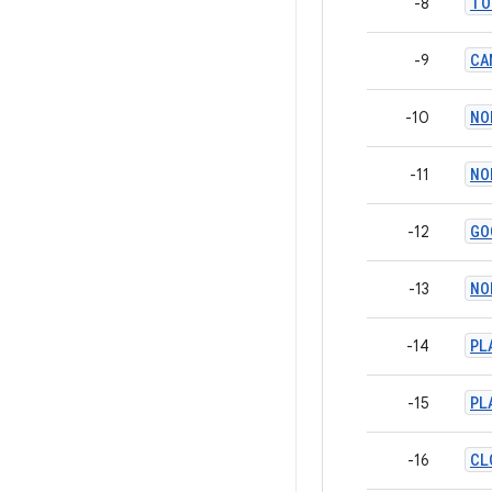
TO
-8
CA
-9
NO
-10
NO
-11
GO
-12
NO
-13
PL
-14
PL
-15
CL
-16