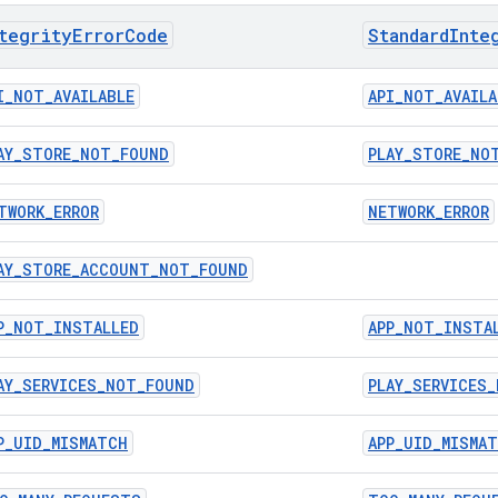
tegrityErrorCode
StandardInte
I_NOT_AVAILABLE
API_NOT_AVAILA
AY_STORE_NOT_FOUND
PLAY_STORE_NO
TWORK_ERROR
NETWORK_ERROR
AY_STORE_ACCOUNT_NOT_FOUND
P_NOT_INSTALLED
APP_NOT_INSTA
AY_SERVICES_NOT_FOUND
PLAY_SERVICES
P_UID_MISMATCH
APP_UID_MISMA