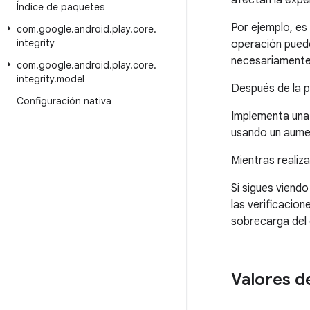
afectan la expe
Índice de paquetes
Por ejemplo, e
com
.
google
.
android
.
play
.
core
.
integrity
operación puede
necesariamente 
com
.
google
.
android
.
play
.
core
.
integrity
.
model
Después de la p
Configuración nativa
Implementa una 
usando un aumen
Mientras realiza
Si sigues viend
las verificacion
sobrecarga del 
Valores d