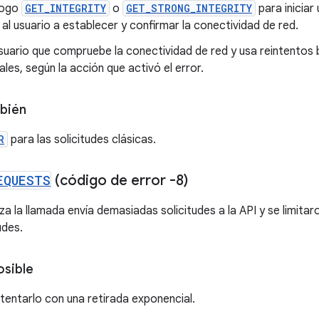
álogo
GET_INTEGRITY
o
GET_STRONG_INTEGRITY
para iniciar
al usuario a establecer y confirmar la conectividad de red.
usuario que compruebe la conectividad de red y usa reintentos 
les, según la acción que activó el error.
bién
R
para las solicitudes clásicas.
EQUESTS
(código de error -8)
za la llamada envía demasiadas solicitudes a la API y se limita
udes.
osible
ntentarlo con una retirada exponencial.