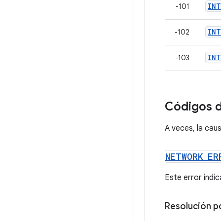
INT
-101
INT
-102
INT
-103
Códigos d
A veces, la caus
NETWORK
_
ER
Este error indic
Resolución p