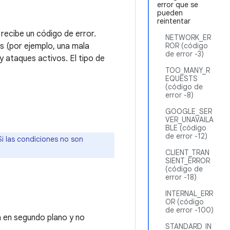
error que se
pueden
reintentar
p recibe un código de error.
NETWORK_ER
s (por ejemplo, una mala
ROR (código
de error -3)
y ataques activos. El tipo de
TOO_MANY_R
EQUESTS
(código de
error -8)
GOOGLE_SER
VER_UNAVAILA
BLE (código
de error -12)
Si las condiciones no son
CLIENT_TRAN
SIENT_ERROR
(código de
error -18)
INTERNAL_ERR
OR (código
de error -100)
n en segundo plano y no
STANDARD_IN