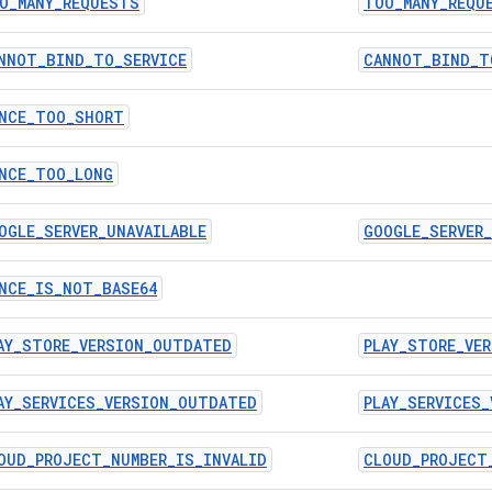
O_MANY_REQUESTS
TOO_MANY_REQU
NNOT_BIND_TO_SERVICE
CANNOT_BIND_T
NCE_TOO_SHORT
NCE_TOO_LONG
OGLE_SERVER_UNAVAILABLE
GOOGLE_SERVER_
NCE_IS_NOT_BASE64
AY_STORE_VERSION_OUTDATED
PLAY_STORE_VE
AY_SERVICES_VERSION_OUTDATED
PLAY_SERVICES
OUD_PROJECT_NUMBER_IS_INVALID
CLOUD_PROJECT