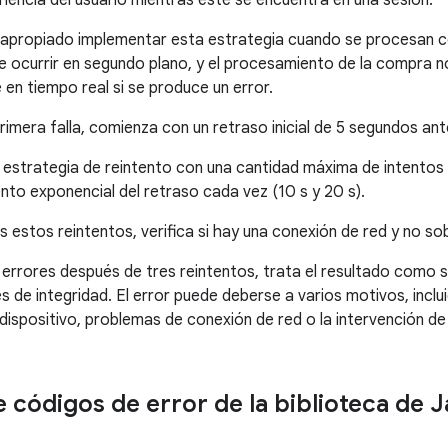
riencia del usuario mientras este se encuentra en una sesión.
s apropiado implementar esta estrategia cuando se procesan 
 ocurrir en segundo plano, y el procesamiento de la compra no
en tiempo real si se produce un error.
rimera falla, comienza con un retraso inicial de 5 segundos ant
estrategia de reintento con una cantidad máxima de intentos
to exponencial del retraso cada vez (10 s y 20 s).
s estos reintentos, verifica si hay una conexión de red y no so
o errores después de tres reintentos, trata el resultado como s
es de integridad. El error puede deberse a varios motivos, inclui
dispositivo, problemas de conexión de red o la intervención de
e códigos de error de la biblioteca de 