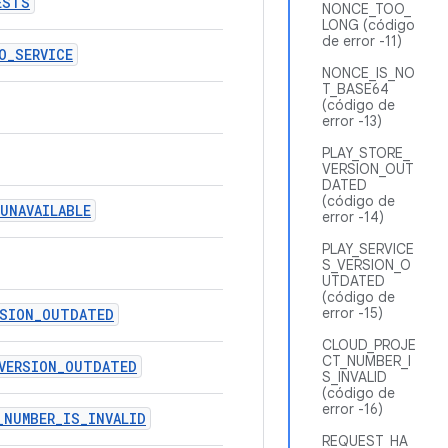
ESTS
NONCE_TOO_
LONG (código
de error -11)
O_SERVICE
NONCE_IS_NO
T_BASE64
(código de
error -13)
PLAY_STORE_
VERSION_OUT
DATED
(código de
UNAVAILABLE
error -14)
PLAY_SERVICE
S_VERSION_O
UTDATED
(código de
error -15)
RSION_OUTDATED
CLOUD_PROJE
CT_NUMBER_I
_VERSION_OUTDATED
S_INVALID
(código de
error -16)
_NUMBER_IS_INVALID
REQUEST_HA