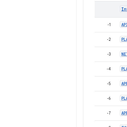
In
AP
-1
PL
-2
NE
-3
PL
-4
AP
-5
PL
-6
AP
-7