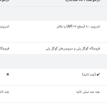
اندروید ۶.۰ (سطح API ۲۳) یا بالاتر
اندروید ۶.۰ (سطح API ۲۳) یا بال
فروشگاه گوگل پلی و سرویس‌های گوگل پلی
فروشگاه
✔️ (چند ثانیه)
❌
چند صد میلی ثانیه
چند ثانی