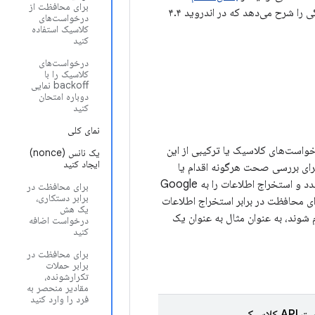
برای محافظت از
صرف نظر کنید. این صفحه نحوه ارسال درخواست‌های کلاسیک API برای احکام یکپارچگی را شرح می‌دهد که در اندروید ۴.۴
درخواست‌های
کلاسیک استفاده
کنید
درخواست‌های
کلاسیک را با
backoff نمایی
دوباره امتحان
کنید
نمای کلی
خواست‌های کلاسیک یا ترکیبی از این
یک نانس (nonce)
ایجاد کنید
 برای بررسی صحت هرگونه اقدام یا
فراخوانی سرور مورد استفاده قرار گیرند، در حالی که برخی از محافظت‌ها در برابر قابلیت پخش مجدد و استخراج اطلاعات را به Google
برای محافظت در
برابر دستکاری،
رای محافظت در برابر استخراج اطلاعات
یک هش
شوند، به عنوان مثال به عنوان یک
درخواست اضافه
کنید
برای محافظت در
برابر حملات
تکرارشونده،
مقادیر منحصر به
فرد را وارد کنید
کلاسیک