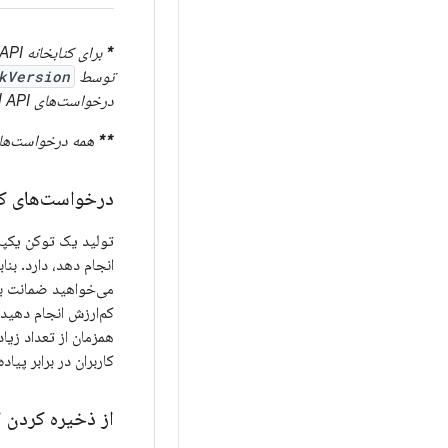
*
برای کتابخانه Play Integrity API
توسط
kVersion
درخواست‌های Standard API، اندروید ۵.۰ (سطح API ۲۱) و برای درخواست‌های Classic API، اندروید ۴.۴ (سطح API ۱۹) است.
**
همه درخواست‌ها،
درخواست‌های کل
تولید یک توکن یکپار
انجام دهد، دارد. بن
می‌خواهید ضمانت بیش
کم‌ارزش انجام دهید.
همزمان از تعداد زیا
کاربران در برابر پی
از ذخیره کردن 