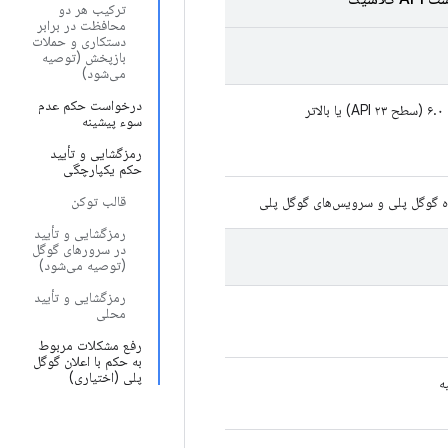
ترکیب هر دو
محافظت در برابر
دستکاری و حملات
بازپخش (توصیه
می‌شود)
درخواست حکم عدم
اتر
سوء پیشینه
رمزگشایی و تأیید
حکم یکپارچگی
قالب توکن
 گوگل پلی و سرویس‌های گوگل پلی
رمزگشایی و تأیید
در سرورهای گوگل
(توصیه می‌شود)
رمزگشایی و تأیید
محلی
رفع مشکلات مربوط
به حکم با اعلان گوگل
پلی (اختیاری)
ه