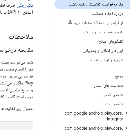
یک درخواست کلاسیک داشته باشید
یکپارچگی
(سطح API ۱۹) یا بالاتر پشتیبانی می‌شوند.
درباره احکام صداقت
از فراخوانی دستگاه استفاده کنید
کدهای خطا را مدیریت کنید
ملاحظات
گفتگوهای اصلاح
مقایسه درخواست
ابزارهای اضافی و پشتیبانی
شرایط و ایمنی داده ها
شما می‌توانید بسته 
دو را انجام دهید. د
مرجع
Play واگذار می
یادداشت های انتشار
و انواع خاصی از حم
شاخص کلاس
درخواست گاه به گاه
شاخص بسته
جدول زیر تفاوت‌های
com
.
google
.
android
.
play
.
core
.
integrity
com
.
google
.
android
.
play
.
core
.