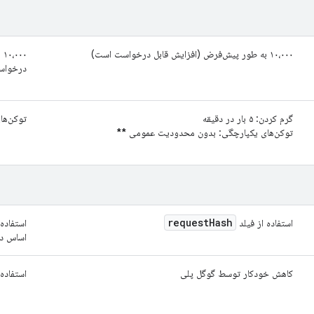
۱۰،۰۰۰ به طور پیش‌فرض (افزایش قابل درخواست است)
۰۰
درخواس
گرم کردن: ۵ بار در دقیقه
توکن‌های یکپ
توکن‌های یکپارچگی: بدون محدودیت عمومی
**
request
Hash
استفاده از فیلد
استفاده 
اساس دا
کاهش خودکار توسط گوگل پلی
استفاده 