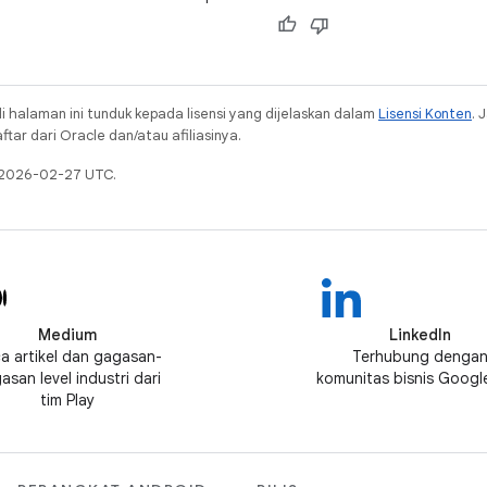
i halaman ini tunduk kepada lisensi yang dijelaskan dalam
Lisensi Konten
. 
ar dari Oracle dan/atau afiliasinya.
a 2026-02-27 UTC.
Medium
LinkedIn
a artikel dan gagasan-
Terhubung denga
asan level industri dari
komunitas bisnis Google
tim Play