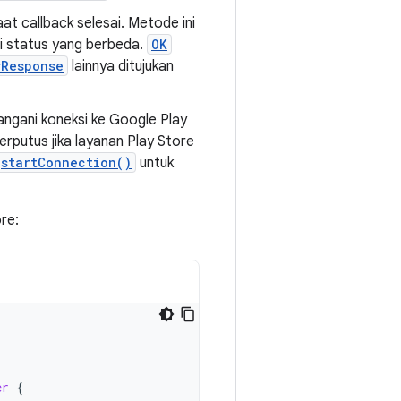
at callback selesai. Metode ini
i status yang berbeda.
OK
rResponse
lainnya ditujukan
ngani koneksi ke Google Play
terputus jika layanan Play Store
startConnection()
untuk
re:
er
{