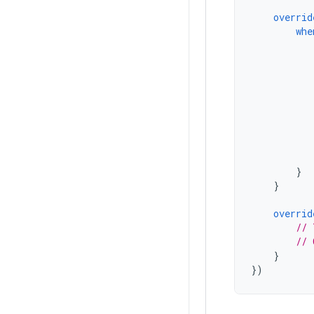
overrid
whe
}
}
overrid
// 
// 
}
})