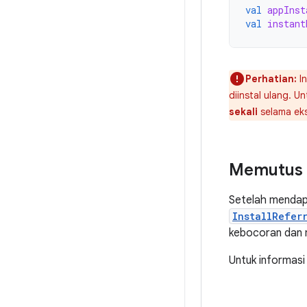
val
appInst
val
instant
Perhatian:
In
diinstal ulang. U
sekali
selama eks
Memutus 
Setelah mendap
InstallRefer
kebocoran dan 
Untuk informasi l