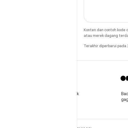
Konten dan contoh kode d
atau merek dagang terdaft
Terakhir diperbarui pad
X
Ikuti @GooglePlayBiz untuk
Bac
mendapatkan berita dan
gag
dukungan