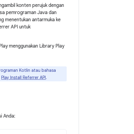
ngambil konten perujuk dengan
bahasa pemrograman Java dan
yang menentukan antarmuka ke
errer API untuk
Play menggunakan Library Play
ograman Kotlin atau bahasa
n
Play Install Referrer API
.
si Anda: