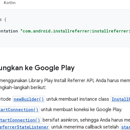
Kotlin
s
{
entation
"com.android.installreferrer:installreferrer
ngkan ke Google Play
enggunakan Library Play Install Referrer API, Anda harus memb
ngkah-langkah berikut:
metode
newBuilder()
untuk membuat instance class
Install
tartConnection()
untuk membuat koneksi ke Google Play.
startConnection()
bersifat asinkron, sehingga Anda harus m
eferrerStateListener
untuk menerima callback setelah
sta