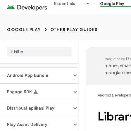
Essentials
Google Play
GOOGLE PLAY
OTHER PLAY GUIDES
menerjemahk
mungkin me
Android App Bundle
Engage SDK
Android Developer
Distribusi aplikasi Play
Librar
Play Asset Delivery