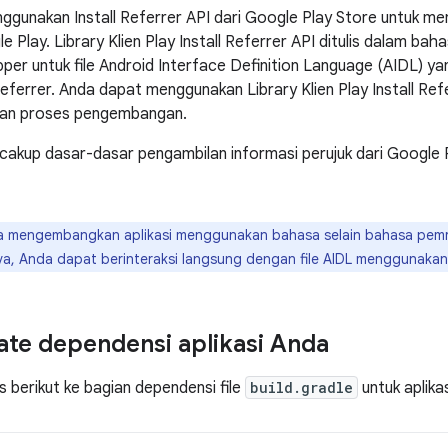
gunakan Install Referrer API dari Google Play Store untuk me
e Play. Library Klien Play Install Referrer API ditulis dalam 
er untuk file Android Interface Definition Language (AIDL) 
Referrer. Anda dapat menggunakan Library Klien Play Install Ref
an proses pengembangan.
cakup dasar-dasar pengambilan informasi perujuk dari Google 
a mengembangkan aplikasi menggunakan bahasa selain bahasa pemr
a, Anda dapat berinteraksi langsung dengan file AIDL menggunaka
e dependensi aplikasi Anda
 berikut ke bagian dependensi file
build.gradle
untuk aplika