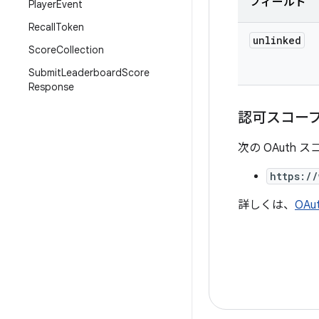
フィールド
Player
Event
Recall
Token
unlinked
Score
Collection
Submit
Leaderboard
Score
Response
認可スコー
次の OAuth
https:/
詳しくは、
OAu