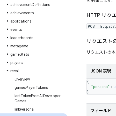
を削除します。
achievement
Definitions
achievements
HTTP リク
applications
POST https:/
events
leaderboards
リクエスト
metagame
リクエストの本
game
Stats
players
recall
JSON 表現
Overview
{
"persona"
: 
games
Player
Tokens
}
last
Token
From
All
Developer
Games
link
Persona
フィールド