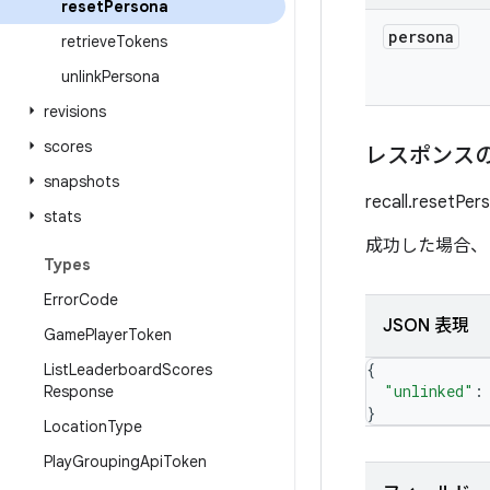
reset
Persona
persona
retrieve
Tokens
unlink
Persona
revisions
scores
レスポンス
snapshots
recall.reset
stats
成功した場合、
Types
Error
Code
JSON 表現
Game
Player
Token
{
List
Leaderboard
Scores
"unlinked"
:
Response
}
Location
Type
Play
Grouping
Api
Token