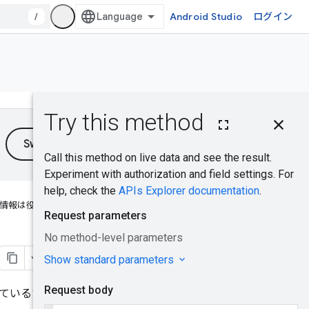
/
Android Studio
ログイン
このページの内
容
HTTP リクエス
ト
リクエストの本
文
情報は役に立ちましたか？
レスポンスの本
文
認可スコープ
試してみる
すべての Recall トークン