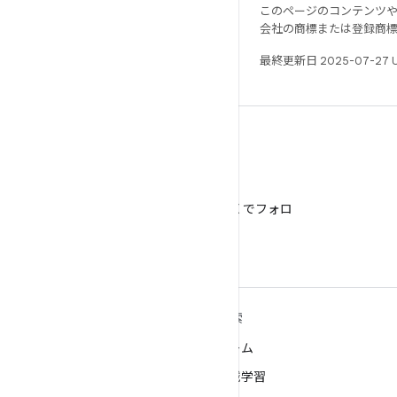
このページのコンテンツ
会社の商標または登録商
最終更新日 2025-07-27 
X
@AndroidDev を X でフォロ
ー
ANDROID の詳細
探索
Android
ゲーム
エンタープライズ向け Android
機械学習