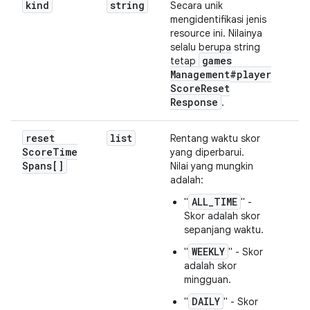
kind
string
Secara unik
mengidentifikasi jenis
resource ini. Nilainya
selalu berupa string
games
tetap
Management#player
Score
Reset
Response
.
reset
list
Rentang waktu skor
Score
Time
yang diperbarui.
Spans[]
Nilai yang mungkin
adalah:
ALL_TIME
"
" -
Skor adalah skor
sepanjang waktu.
WEEKLY
"
" - Skor
adalah skor
mingguan.
DAILY
"
" - Skor