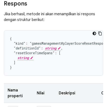
Respons
Jika berhasil, metode ini akan menampilkan isi respons
dengan struktur berikut:
{

  "kind": "gamesManagement#playerScoreResetRespons
  "definitionId": 
string
,

  "resetScoreTimeSpans": [

string
  ]

}
Nama
Nilai
Deskripsi
Ca
properti