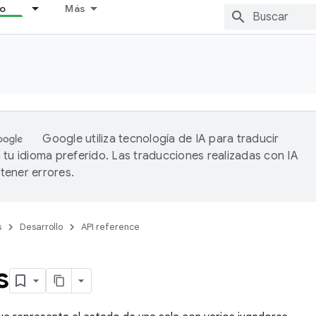
lo
Más
Google utiliza tecnología de IA para traducir
 tu idioma preferido. Las traducciones realizadas con IA
ener errores.
s
Desarrollo
API reference
s