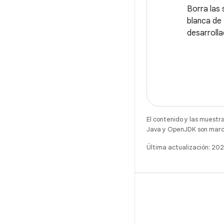
Borra las 
blanca de 
desarrolla
El contenido y las muestr
Java y OpenJDK son marca
Última actualización: 2
X