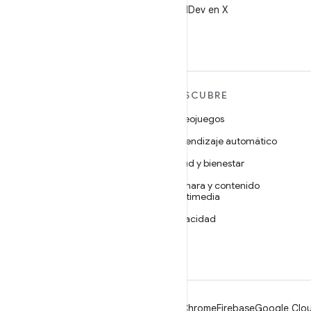
Sigue a @AndroidDev en X
MÁS ANDROID
DESCUBRE
Android
Videojuegos
Android para empresas
Aprendizaje automático
Seguridad
Salud y bienestar
Código abierto
Cámara y contenido
multimedia
Noticias
Privacidad
Blog
5G
Podcasts
Android
Chrome
Firebase
Google Clou