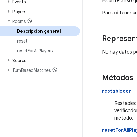
Es un recurso q
Events
Players
Para obtener un
Rooms
Descripción general
Represent
reset
reset
For
All
Players
No hay datos p
Scores
Turn
Based
Matches
Métodos
restablecer
Restablece
verificado
método.
resetForAllPl