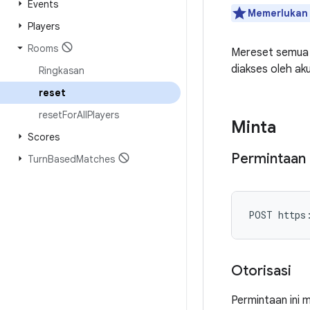
Events
Memerluka
Players
Rooms
Mereset semua r
diakses oleh aku
Ringkasan
reset
reset
For
All
Players
Minta
Scores
Permintaan
Turn
Based
Matches
POST https
Otorisasi
Permintaan ini 