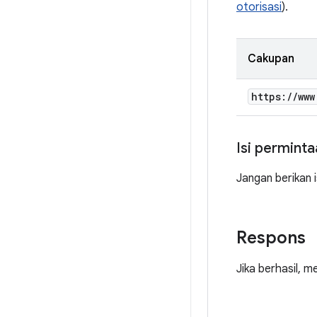
otorisasi
).
Cakupan
https:
/
/
www
Isi perminta
Jangan berikan 
Respons
Jika berhasil, 