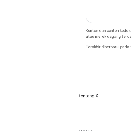
Konten dan contoh kode d
atau merek dagang terdaft
Terakhir diperbarui pad
X
Ikuti @AndroidDev tentang X