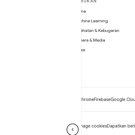
SELENGKAPNYA
TEMUKAN
TENTANG ANDROID
Game
Android
Machine Learning
Android untuk Perusahaan
Kesehatan & Kebugaran
Keamanan
Kamera & Media
Source
Privasi
Berita
5G
Blog
Podcast
Android
Chrome
Firebase
Google Clou
Privasi
Lisensi
Pedoman brand
Manage cookies
Dapatkan berit