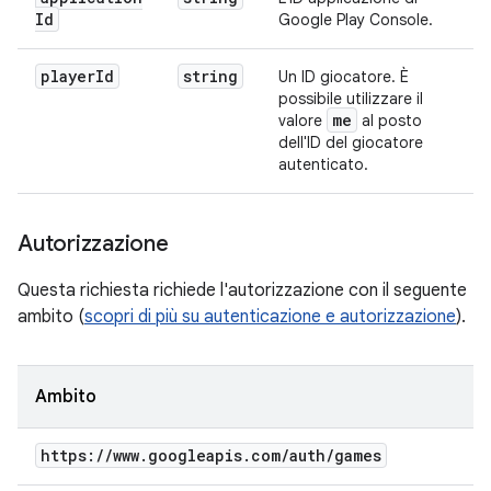
Id
Google Play Console.
player
Id
string
Un ID giocatore. È
possibile utilizzare il
me
valore
al posto
dell'ID del giocatore
autenticato.
Autorizzazione
Questa richiesta richiede l'autorizzazione con il seguente
ambito (
scopri di più su autenticazione e autorizzazione
).
Ambito
https:
/
/
www
.
googleapis
.
com
/
auth
/
games