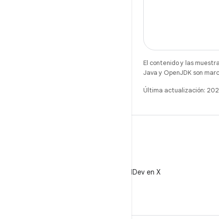
El contenido y las muestr
Java y OpenJDK son marca
Última actualización: 2
X
Sigue a @AndroidDev en X