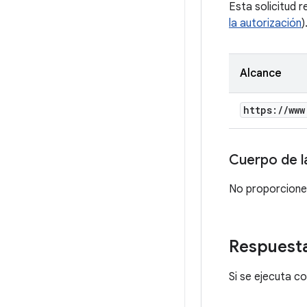
Esta solicitud r
la autorización
)
Alcance
https:
/
/
www
Cuerpo de la
No proporciones
Respuest
Si se ejecuta 