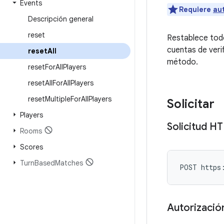
Events
Requiere
au
Descripción general
reset
Restablece todo
cuentas de veri
reset
All
método.
reset
For
All
Players
reset
All
For
All
Players
reset
Multiple
For
All
Players
Solicitar
Players
Solicitud H
Rooms
Scores
Turn
Based
Matches
POST https
Autorizació