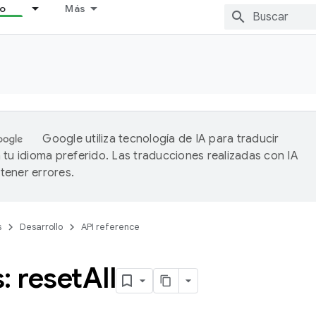
lo
Más
Google utiliza tecnología de IA para traducir
 tu idioma preferido. Las traducciones realizadas con IA
ener errores.
s
Desarrollo
API reference
: reset
All