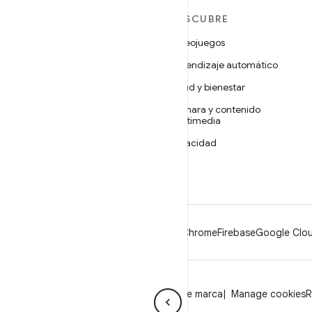
MÁS ANDROID
DESCUBRE
Android
Videojuegos
Android para empresas
Aprendizaje automático
Seguridad
Salud y bienestar
Código abierto
Cámara y contenido
multimedia
Noticias
Privacidad
Blog
5G
Podcasts
Android
Chrome
Firebase
Google Clou
Privacidad
Licencia
Lineamientos de marca
Manage cookies
R