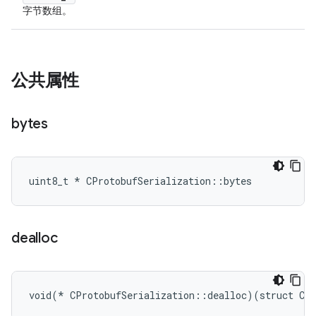
字节数组。
公共属性
bytes
uint8_t * CProtobufSerialization::bytes
dealloc
void(* CProtobufSerialization::dealloc)(struct CPr