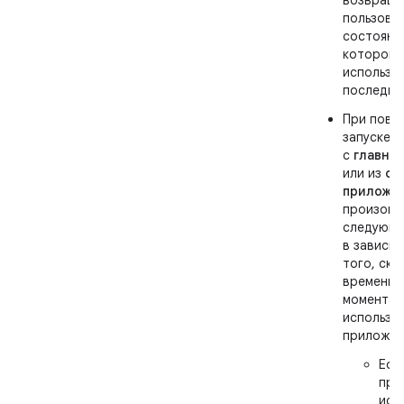
возвраща
пользоват
состояние
котором 
использо
последни
При повт
запуске 
с
главног
или из
сп
приложе
произойт
следующи
в зависи
того, ско
времени 
момента 
использо
приложен
Есл
при
исп