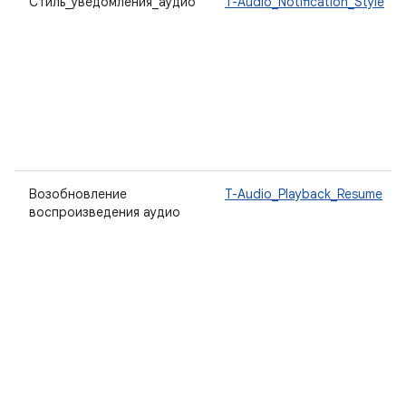
Стиль_уведомления_аудио
T-Audio_Notification_Style
Возобновление
T-Audio_Playback_Resume
воспроизведения аудио