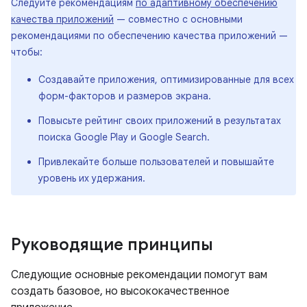
Следуйте рекомендациям
по адаптивному обеспечению
качества приложений
— совместно с основными
рекомендациями по обеспечению качества приложений —
чтобы:
Создавайте приложения, оптимизированные для всех
форм-факторов и размеров экрана.
Повысьте рейтинг своих приложений в результатах
поиска Google Play и Google Search.
Привлекайте больше пользователей и повышайте
уровень их удержания.
Руководящие принципы
Следующие основные рекомендации помогут вам
создать базовое, но высококачественное