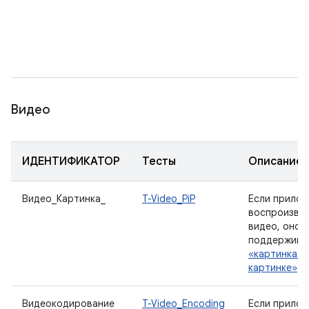
Видео
ИДЕНТИФИКАТОР
Тесты
Описание
Видео_Картинка_
T-Video_PiP
Если прилож
воспроизво
видео, оно 
поддержива
«картинка в
картинке»
.
Видеокодирование
T-Video_Encoding
Если прилож