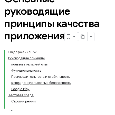
руководящие
принципы качества
приложения
Содержание
Руководящие принципы
пользовательский опыт
Функциональность
Производительность и стабильность
Конфиденциальность и безопасность
Google Play
Тестовая среда
Строгий режим