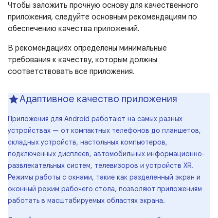
Чтобы заложить прочную основу для качественного
приложения, следуйте основным рекомендациям по
обеспечению качества приложений.
В рекомендациях определены минимальные
требования к качеству, которым должны
соответствовать все приложения.
Адаптивное качество приложения
Приложения для Android работают на самых разных
устройствах — от компактных телефонов до планшетов,
складных устройств, настольных компьютеров,
подключенных дисплеев, автомобильных информационно-
развлекательных систем, телевизоров и устройств XR.
Режимы работы с окнами, такие как разделенный экран и
оконный режим рабочего стола, позволяют приложениям
работать в масштабируемых областях экрана.