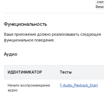
conte
Descr
Функциональность
Ваше приложение должно реализовывать следующее
функциональное поведение.
Аудио
ИДЕНТИФИКАТОР
Тесты
Начало воспроизведения
T-Audio_Playback_Start
аудио