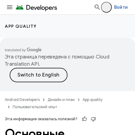
Войти
APP QUALITY
Эта страница переведена с помощью
Cloud
Translation API
.
Android Developers
Дизайн и план
App quality
Пользовательский опыт
Эта информация оказалась полезной?
Основные