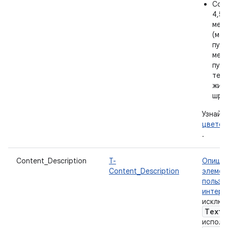
Соо
4,5:
мелк
(мен
пунк
мене
пунк
тек
жир
шри
Узнайт
цвете 
.
Content_Description
T-
Опишит
Content_Description
элемен
пользо
интерф
исключ
Text
V
исполь