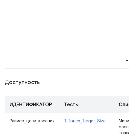
я
б
д
в
п
д
н
р
п
О
Доступность
ИДЕНТИФИКАТОР
Тесты
Описа
Размер_цели_касания
T-Touch_Target_Size
Минима
рассто
точкам