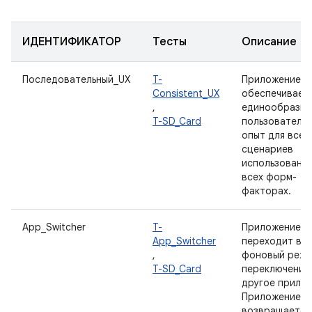
ИДЕНТИФИКАТОР
Тесты
Описание
Последовательный_UX
T-
Приложение
Consistent_UX
обеспечивает
,
единообразны
T-SD_Card
пользовательс
опыт для всех
сценариев
использования
всех форм-
факторах.
App_Switcher
T-
Приложение
App_Switcher
переходит в
,
фоновый режи
T-SD_Card
переключении
другое прило
Приложение
возвращается