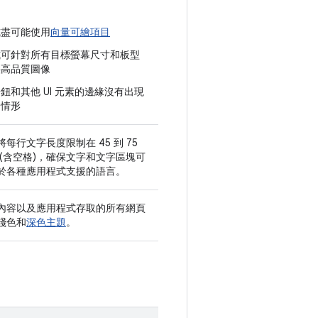
式盡可能使用
向量可繪項目
式可針對所有目標螢幕尺寸和板型
供高品質圖像
鈕和其他 UI 元素的邊緣沒有出現
的情形
每行文字長度限制在 45 到 75
 (含空格)，確保文字和文字區塊可
於各種應用程式支援的語言。
內容以及應用程式存取的所有網頁
淺色和
深色主題
。