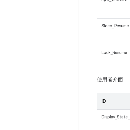
Sleep_Resume
Lock_Resume
使用者介面
ID
Display_State_