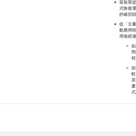
當裝置從
式恢復
的確切
從「主
動應用
用後經
如
間
程
如
較
原
畫
式