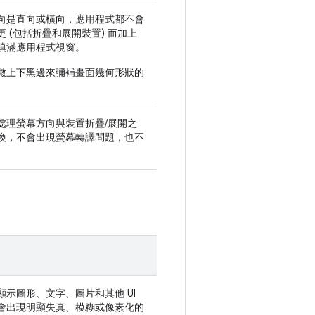
向是直向或橫向，應用程式都不會
 (包括折疊和展開裝置) 而加上
填滿應用程式視窗。
微上下黑邊來彌補畫面幾何形狀的
。
處理螢幕方向與裝置折疊/展開之
換，不會出現螢幕轉譯問題，也不
。
顯示圖形、文字、圖片和其他 UI
會出現明顯失真、模糊或像素化的