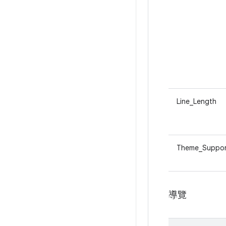
Line_Length
Theme_Suppor
導覽