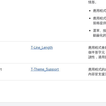
情形。
應用程
應用程
規格提
選單、按
鋸齒化
T-Line_Length
應用程式會將
個半形字元
讀性，適用
t
T-Theme_Support
應用程式的
內容皆支援