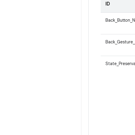
ID
Back_Button_N
Back_Gesture
State_Preserva