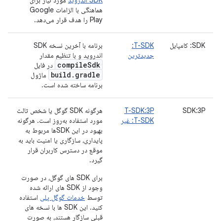
SDK اندروید
مورد نیاز برای
هماهنگی با الزامات Google
Play را هدف قرار می‌دهد.
SDK: کامپایل
T-SDK:
برنامه با آخرین نسخه SDK
جدیدترین
اندروید و با تنظیم مقدار
compile
Sdk
در فایل
build
.
gradle
ماژول
برنامه ساخته شده است.
SDK:3P
T-SDK:3P
هرگونه SDK گوگل یا شخص ثالث
T-SDK: غیر
مورد استفاده به‌روز است. هرگونه
بهبود در این SDKها مربوط به
پایداری، سازگاری یا امنیت باید به
موقع در دسترس کاربران قرار
گیرد.
برای SDK های گوگل، در صورت
وجود از SDK های ارائه شده
توسط
خدمات گوگل پلی
استفاده
کنید. این SDK ها با نسخه های
قبلی سازگار هستند، به صورت