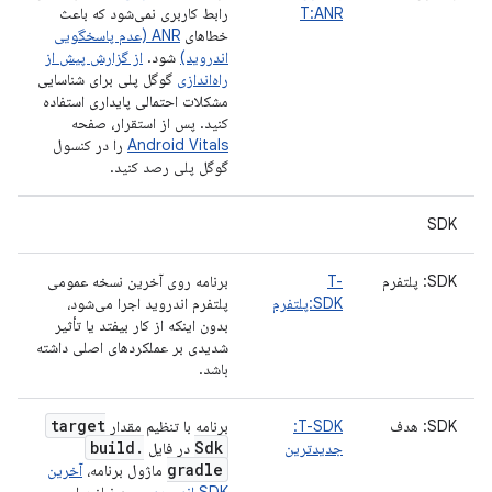
T:ANR
رابط کاربری نمی‌شود که باعث
خطاهای
ANR (عدم پاسخگویی
اندروید)
شود.
از گزارش پیش از
راه‌اندازی
گوگل پلی برای شناسایی
مشکلات احتمالی پایداری استفاده
کنید. پس از استقرار، صفحه
Android Vitals
را در کنسول
گوگل پلی رصد کنید.
SDK
SDK: پلتفرم
T-
برنامه روی آخرین نسخه عمومی
SDK:پلتفرم
پلتفرم اندروید اجرا می‌شود،
بدون اینکه از کار بیفتد یا تأثیر
شدیدی بر عملکردهای اصلی داشته
باشد.
target
SDK: هدف
T-SDK:
برنامه با تنظیم مقدار
build
.
Sdk
جدیدترین
در فایل
gradle
ماژول برنامه،
آخرین