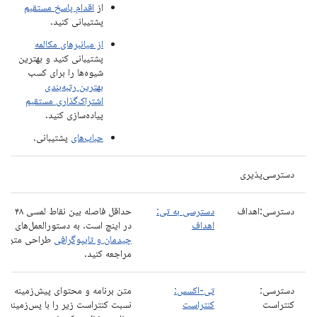
از
اقدام پاسخ مستقیم
پشتیبانی کنید.
از میانبرهای مکالمه
پشتیبانی کنید و بهترین
شیوه‌ها را برای کسب
بهترین رتبه‌بندی
اشتراک‌گذاری مستقیم
پیاده‌سازی کنید.
حباب‌های
پشتیبانی.
دسترسی‌پذیری
دسترسی:اهداف
دسترسی به تی:
حداقل فاصله بین نقاط لمس
اهداف
در اینچ است. به دستورالعمل‌های
چیدمان و تایپوگرافی
طراحی متریال
مراجعه کنید.
دسترسی:
تی-اکسس:
متن برنامه و محتوای پیش‌زمینه
کنتراست
کنتراست
نسبت کنتراست زیر را با پس‌زمینه