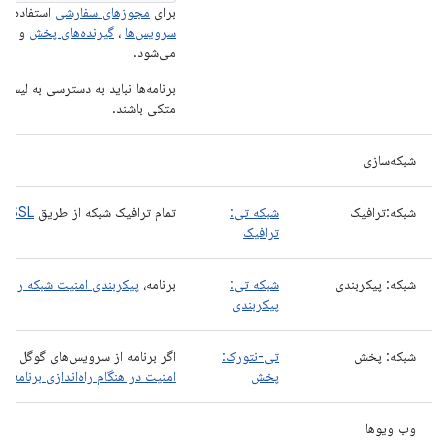
برای
مجوزهای سفارشی
استفاده می
سرویس‌ها
،
گیرنده‌های پخش
و به 
می‌شود.
برنامه‌ها نباید به دسترسی به لیست
متکی باشند.
شبکه‌سازی
شبکه:ترافیک
شبکه تی:
تمام ترافیک شبکه از طریق
SSL
ار
ترافیک
شبکه: پیکربندی
شبکه تی:
برنامه،
پیکربندی امنیت شبکه را
اعل
پیکربندی
شبکه: پخش
تی-نتورک:
اگر برنامه از سرویس‌های گوگل پلی
پخش
امنیت در هنگام راه‌اندازی برنامه 
وب ویوها