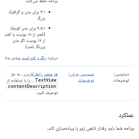
برنامه حفظ می‌کنند:
۳:۱ برای متن و گرافیک
بزرگ
۴.۵:۱ برای متن کوچک
(کمتر از ۱۸ پوینت یا کمتر
از ۱۴ پوینت اگر متن
پررنگ باشد)
درباره
رنگ و کنتراست
بیشتر بدانید.
دسترسی:
دسترسی به تی:
هر عنصر رابط کاربری
، به جز
Text
View
توضیحات
توضیحات
، را با استفاده از
content
Description
توصیف کنید.
عملکرد
برنامه شما باید رفتار تابعی زیر را پیاده‌سازی کند.