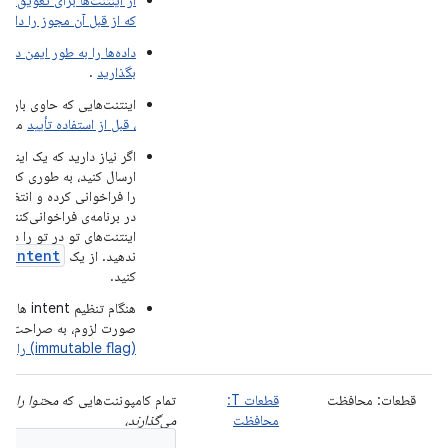
از اینتنت‌ها برای تعویق مج
که از قبل آن مجوز را دارد، 
داده‌ها را به طور ایمن در ب
بگذارید
.
اینتنت‌هایی که حاوی بار مفید (payload)
، قبل از استفاده تأیید
می‌شو
اگر نیاز دارید که یک اینتنت
ارسال کنید، به طوری که برن
را فراخوانی کرده و انتظا
در برنامه‌ی فراخوانی‌کننده 
اینتنت‌های تو در تو را در 
gIntent
ندهید. از یک
کنید.
هنگام تنظیم
صورت لزوم، به صراحت
پر
(immutable flag) را
تنظ
قطعات: محافظت
قطعات T:
تمام کامپوننت‌هایی که
محتوا را بین
محافظت
می‌گذارند،
tionLevel="signature"