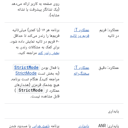
روی صفحه به کاربر ارائه می‌دهد
(یک نشانگر پیشرفت یا نشانه
مشابه).
عملکرد: فریم
عملکرد T:
برنامه هر ۱۶ (یا کمتر) میلی‌ثانیه
در ثانیه
فریم در ثانیه
فریم‌ها را رندر می‌کند تا حداقل
۶۰ فریم در ثانیه نمایش داده شود.
برای کمک به مشکلات رندر، به
بخش رندر کند
مراجعه کنید.
StrictMode
عملکرد: دقیق
عملکرد T:
با فعال بودن
سختگیرانه
(به بخش تست
StrictMode
مراجعه کنید)، هنگام تست برنامه،
هیچ چشمک قرمزی (هشدارهای
Strict
Mode
عملکرد از
)
قابل مشاهده نیست.
پایداری
پایداری: ANR
پایداری
برنامه
باعث خرابی
یا مسدود شدن