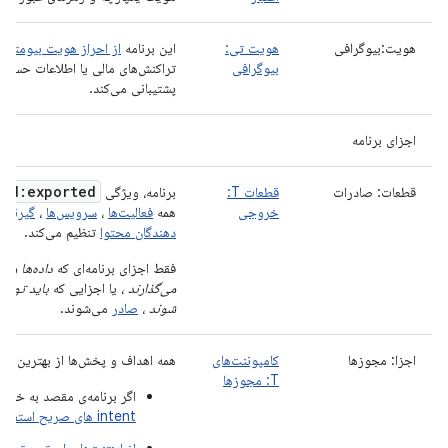
هویت:بیوگرافی
هویت تی:
این برنامه
از احراز هویت بیومتری
بیوگرافی
تراکنش‌های مالی یا اطلاعات حساس، 
پشتیبانی می‌کند.
اجزای برنامه
oid:exported
قطعات: صادرات
قطعات T:
برنامه، ویژگی
خروجی
همه
فعالیت‌ها
،
سرویس‌ها
،
گیرنده
دهندگان محتوا
تنظیم می‌کند.
فقط اجزای برنامه‌ای که
داده‌ها را 
می‌گذارند
، یا اجزایی که
باید توسط
شوند
،
صادر
می‌شوند.
اجزا: مجوزها
کامپوننت‌های
همه اهداف و پخش‌ها از بهترین شیو
T: مجوزها
اگر برنامه‌ی مقصد به خوب
intent های صریح استفاده کنید