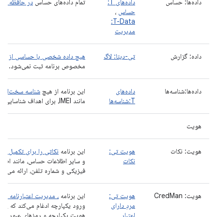
داده‌ها: حساس
داده‌های T:
تمام داده‌های حساس
در حافظه داخ
حساس
،
T-Data:
مدیریت
داده: گزارش
تی-دیتا: لاگ
هیچ داده شخصی یا حساسی از کارب
مخصوص برنامه ثبت نمی‌شود.
داده‌ها:شناسه‌ها
داده‌های
این برنامه از هیچ
شناسه سخت‌افزا
T:شناسه‌ها
مانند IMEI، برای اهداف شناسایی استفاده نمی‌کند.
هویت
هویت: نکات
هویت تی:
این برنامه
نکاتی را برای تکمیل خو
نکات
و سایر اطلاعات حساس، مانند اطلا
فیزیکی و شماره تلفن، ارائه می‌دهد
هویت: CredMan
هویت تی:
این برنامه
، مدیریت اعتبارنامه برای
مردِ دارای
ورود یکپارچه ادغام می‌کند که پشتی
اعتبار
هویت یکپارچه و رمزهای عبور را ی