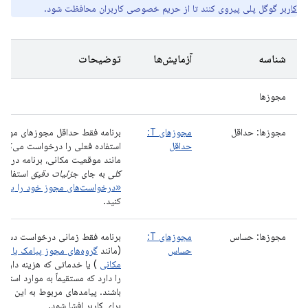
کاربر
گوگل پلی پیروی کنند تا از حریم خصوصی کاربران محافظت شود.
شناسه
آزمایش‌ها
توضیحات
مجوزها
مجوزها: حداقل
مجوزهای T:
برنامه فقط حداقل مجوزهای مورد نی
حداقل
استفاده فعلی را درخواست می‌کند.
مانند موقعیت مکانی، برنامه در 
کلی
به جای
جزئیات دقیق
استفاده 
«درخواست‌های مجوز خود را به حد
کنید.
مجوزها: حساس
مجوزهای T:
برنامه فقط زمانی درخواست دستر
حساس
(مانند
گروه‌های مجوز پیامک یا گز
مکانی
) یا خدماتی که هزینه دارند (
را دارد که مستقیماً به موارد استف
باشند. پیامدهای مربوط به این مجو
برای کاربر افشا شود.