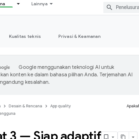
ana
Lainnya
Kualitas teknis
Privasi & Keamanan
Google menggunakan teknologi AI untuk
an konten ke dalam bahasa pilihan Anda. Terjemahan AI
ngandung kesalahan.
s
Desain & Rencana
App quality
Apakah
engguna
t 3 — Siap adaptif