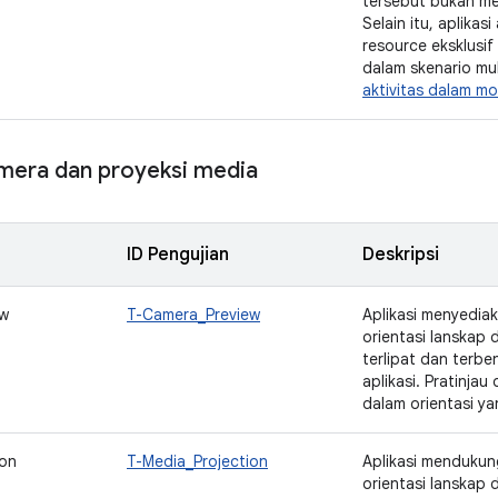
tersebut bukan me
Selain itu, aplika
resource eksklusif
dalam skenario mult
aktivitas dalam mo
amera dan proyeksi media
ID Pengujian
Deskripsi
ew
T-Camera_Preview
Aplikasi menyedia
orientasi lanskap
terlipat dan terbe
aplikasi. Pratinja
dalam orientasi ya
ion
T-Media_Projection
Aplikasi menduku
orientasi lanskap 