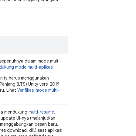
i sepenuhnya dalam mode multi-
ukung mode multi-aplikasi
.
Unity harus menggunakan
anjang (LTS) Unity versi 2019
ru. Lihat
Verifikasi mode multi-
nya mendukung
multi-resume
.
gupdate UI-nya (melanjutkan
 menggabungkan pesan baru,
s download, dll.) saat aplikasi