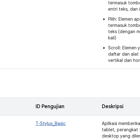
termasuk tomb
entri teks, dan 
Pilih: Elemen a
termasuk tombo
teks (dengan m
kali)
Scroll: Elemen 
daftar dan alat 
vertikal dan ho
ID Pengujian
Deskripsi
T-Stylus_Basic
Aplikasi memberik
tablet, perangkat
desktop yang dilen