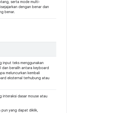
ntang, serta mode multi-
 disejajarkan dengan benar dan
ng benar.
ng input teks menggunakan
l dan beralih antara keyboard
tanpa meluncurkan kembali
oard eksternal terhubung atau
g interaksi dasar mouse atau
a pun yang dapat diklik,