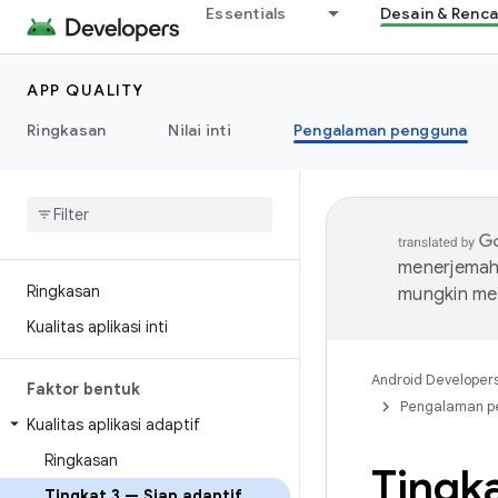
Essentials
Desain & Renc
APP QUALITY
Ringkasan
Nilai inti
Pengalaman pengguna
menerjemahk
Ringkasan
mungkin me
Kualitas aplikasi inti
Android Developer
Faktor bentuk
Pengalaman p
Kualitas aplikasi adaptif
Ringkasan
Tingka
Tingkat 3 — Siap adaptif