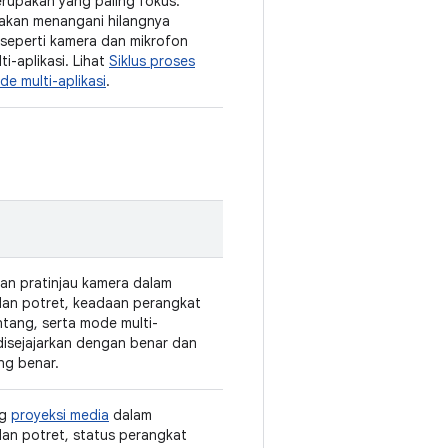
rupakan yang paling fokus.
si akan menangani hilangnya
 seperti kamera dan mikrofon
i-aplikasi. Lihat
Siklus proses
de multi-aplikasi
.
kan pratinjau kamera dalam
 dan potret, keadaan perangkat
ntang, serta mode multi-
u disejajarkan dengan benar dan
ng benar.
ng
proyeksi media
dalam
dan potret, status perangkat