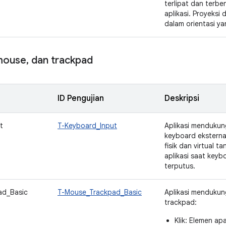
terlipat dan terbe
aplikasi. Proyeksi
dalam orientasi ya
ouse
,
dan trackpad
ID Pengujian
Deskripsi
t
T-Keyboard_Input
Aplikasi menduku
keyboard eksterna
fisik dan virtual 
aplikasi saat keyb
terputus.
ad_Basic
T-Mouse_Trackpad_Basic
Aplikasi mendukun
trackpad:
Klik: Elemen ap