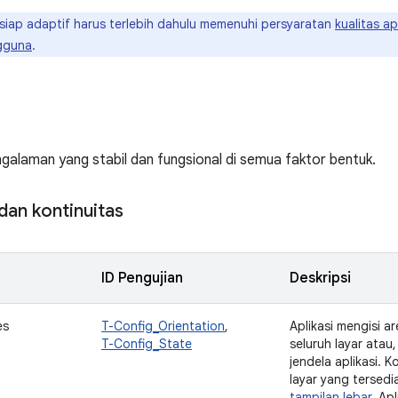
 siap adaptif harus terlebih dahulu memenuhi persyaratan
kualitas apl
gguna
.
alaman yang stabil dan fungsional di semua faktor bentuk.
dan kontinuitas
ID Pengujian
Deskripsi
es
T-Config_Orientation
,
Aplikasi mengisi a
T-Config_State
seluruh layar atau
jendela aplikasi. 
layar yang tersedia
tampilan lebar
. Ap