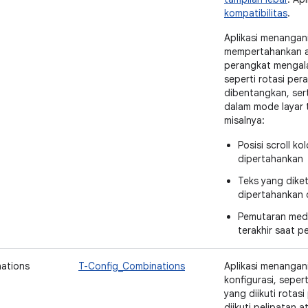
kompatibilitas
.
Aplikasi menangan
mempertahankan a
perangkat mengala
seperti rotasi pera
dibentangkan, ser
dalam mode layar 
misalnya:
Posisi scroll k
dipertahankan
Teks yang diket
dipertahankan 
Pemutaran media
terakhir saat p
ations
T-Config_Combinations
Aplikasi menangan
konfigurasi, sepe
yang diikuti rotas
diikuti pelipatan