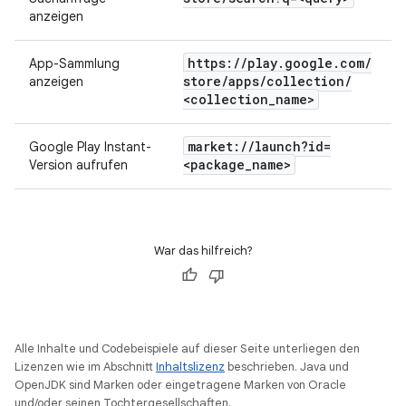
anzeigen
https:
/
/
play
.
google
.
com
/
App-Sammlung
store
/
apps
/
collection
/
anzeigen
<collection
_
name>
market:
/
/
launch?id=
Google Play Instant-
<package
_
name>
Version aufrufen
War das hilfreich?
Alle Inhalte und Codebeispiele auf dieser Seite unterliegen den
Lizenzen wie im Abschnitt
Inhaltslizenz
beschrieben. Java und
OpenJDK sind Marken oder eingetragene Marken von Oracle
und/oder seinen Tochtergesellschaften.