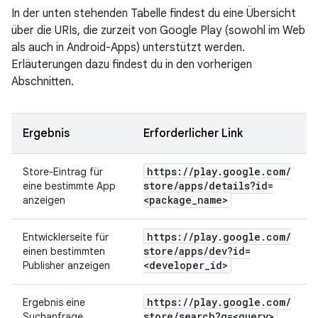
In der unten stehenden Tabelle findest du eine Übersicht
über die URIs, die zurzeit von Google Play (sowohl im Web
als auch in Android-Apps) unterstützt werden.
Erläuterungen dazu findest du in den vorherigen
Abschnitten.
Ergebnis
Erforderlicher Link
https:
/
/
play
.
google
.
com
/
Store-Eintrag für
store
/
apps
/
details?id=
eine bestimmte App
<package
_
name>
anzeigen
https:
/
/
play
.
google
.
com
/
Entwicklerseite für
store
/
apps
/
dev?id=
einen bestimmten
<developer
_
id>
Publisher anzeigen
https:
/
/
play
.
google
.
com
/
Ergebnis eine
store
/
search?q=<query>
Suchanfrage