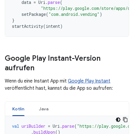
data
=
Uri
.
parse
(
"https://play.google.com/store/apps/de
setPackage
(
"com.android.vending"
)
}
startActivity
(
intent
)
Google Play Instant-Version
aufrufen
Wenn du eine Instant App mit
Google Play Instant
veröffentlicht hast, kannst du die App so aufrufen:
Kotlin
Java
val
uriBuilder
=
Uri
.
parse
(
"https://play.google.co
.
buildUpon
()