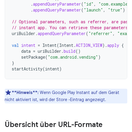
.
appendQueryParameter
(
"id"
,
"com.example.
.
appendQueryParameter
(
"launch"
,
"true"
)
// Optional parameters, such as referrer, are pass
// instant app. You can retrieve these parameters 
uriBuilder
.
appendQueryParameter
(
"referrer"
,
"examp
val
intent
=
Intent
(
Intent
.
ACTION_VIEW
).
apply
{
data
=
uriBuilder
.
build
()
setPackage
(
"com.android.vending"
)
}
startActivity
(
intent
)
**Hinweis**:
Wenn Google Play Instant auf dem Gerät
nicht aktiviert ist, wird der Store -Eintrag angezeigt.
Übersicht über URL-Formate