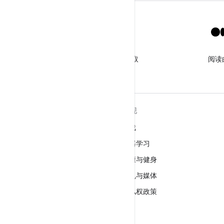
X
关注 @GooglePlayBiz，获取
阅读
相关资讯和支持
关于 ANDROID
发现
Android
游戏
适用于企业的 Android
机器学习
安全
健康与健身
源代码
相机与媒体
新闻
隐私权政策
博客
5G
播客