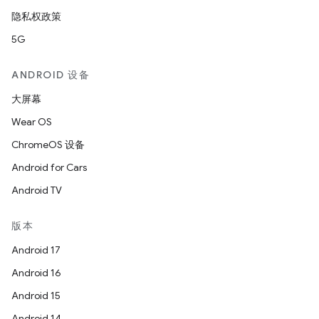
隐私权政策
5G
ANDROID 设备
大屏幕
Wear OS
ChromeOS 设备
Android for Cars
Android TV
版本
Android 17
Android 16
Android 15
Android 14