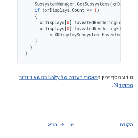
SubsystemManager
.
GetSubsystems
(
xrDisplays
if
(
xrDisplays
.
Count
==
1
)
{
xrDisplays
[
0
].
foveatedRenderingLevel
=
xrDisplays
[
0
].
foveatedRenderingFlags
=
XRDisplaySubsystem
.
FoveatedRender
}
}
}
מידע נוסף זמין ב
מאמרי העזרה של Unity בנושא רינדור
ממוקד
.
הקודם
הבא
arrow_forward
arrow_back