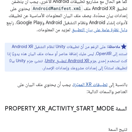
كما هو الحال مع مشاريع تطبيقات Android الأخرى، يجب أن يتضمّن
تطبيق Android XR ملف
AndroidManifest.xml
يحتوي على
إعدادات بيان محدّدة. يصف ملف البيان المعلومات الأساسية عن تطبيقك
لأدوات إنشاء Android ونظام التشغيل Android وGoogle Play. راجِع
دليل نظرة عامة على بيان التطبيق
لمزيد من المعلومات.
ملاحظة:
على الرغم من أنّ تطبيقات Unity لنظام التشغيل Android XR
تستند إلى OpenXR، ليس عليك إضافة عناصر أو سمات ملف البيان هذه يدويًا إذا
كنت تستخدم إحدى
حِزم Android XR لتطبيق Unity
. تنشئ حِزم Unity بيانًا
لتطبيقك استنادًا إلى إعدادات مشروعك وإعدادات الإصدار.
بالنسبة إلى
تطبيقات XR المميّزة
، يجب أن يحتوي ملف البيان على
العناصر والسمات التالية:
السمة PROPERTY
MODE
_
START
_
ACTIVITY
_
XR
_
تتيح السمة