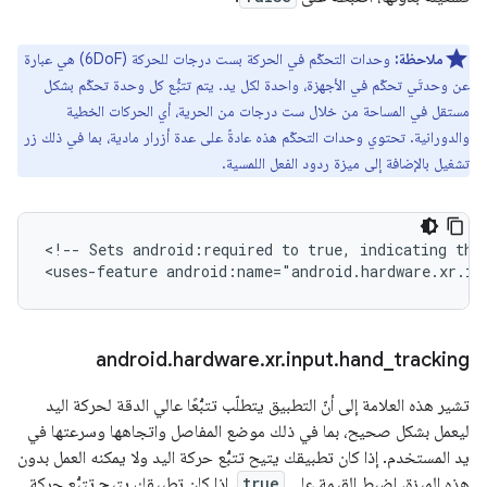
ملاحظة:
وحدات التحكّم في الحركة بست درجات للحركة (6DoF) هي عبارة
عن وحدتَي تحكّم في الأجهزة، واحدة لكل يد. يتم تتبُّع كل وحدة تحكّم بشكل
مستقل في المساحة من خلال ست درجات من الحرية، أي الحركات الخطية
والدورانية. تحتوي وحدات التحكّم هذه عادةً على عدة أزرار مادية، بما في ذلك زر
تشغيل بالإضافة إلى ميزة ردود الفعل اللمسية.
<!--
Sets
android:required
to
true,
indicating
tha
<uses-feature
android:name="android.hardware.xr.in
android
.
hardware
.
xr
.
input
.
hand
_
tracking
تشير هذه العلامة إلى أنّ التطبيق يتطلّب تتبُّعًا عالي الدقة لحركة اليد
ليعمل بشكل صحيح، بما في ذلك موضع المفاصل واتجاهها وسرعتها في
يد المستخدم. إذا كان تطبيقك يتيح تتبُّع حركة اليد ولا يمكنه العمل بدون
هذه الميزة، اضبط القيمة على
true
. إذا كان تطبيقك يتيح تتبُّع حركة