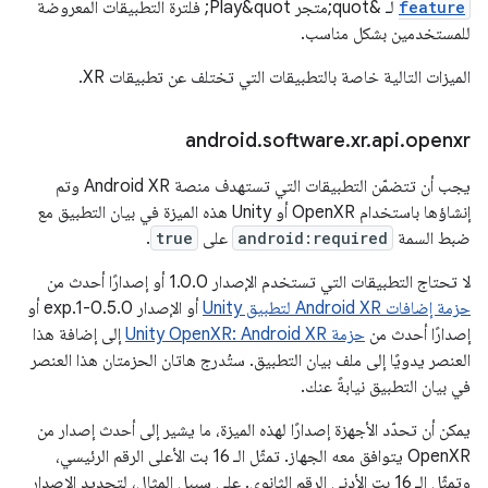
feature
لـ &quot;متجر Play&quot; فلترة التطبيقات المعروضة
للمستخدمين بشكل مناسب.
الميزات التالية خاصة بالتطبيقات التي تختلف عن تطبيقات XR.
android
.
software
.
xr
.
api
.
openxr
يجب أن تتضمّن التطبيقات التي تستهدف منصة Android XR وتم
إنشاؤها باستخدام OpenXR أو Unity هذه الميزة في بيان التطبيق مع
ضبط السمة
android:required
على
true
.
لا تحتاج التطبيقات التي تستخدم الإصدار 1.0.0 أو إصدارًا أحدث من
حزمة إضافات Android XR لتطبيق Unity
أو الإصدار 0.5.0-exp.1 أو
إصدارًا أحدث من
حزمة Unity OpenXR: Android XR
إلى إضافة هذا
العنصر يدويًا إلى ملف بيان التطبيق. ستُدرج هاتان الحزمتان هذا العنصر
في بيان التطبيق نيابةً عنك.
يمكن أن تحدّد الأجهزة إصدارًا لهذه الميزة، ما يشير إلى أحدث إصدار من
OpenXR يتوافق معه الجهاز. تمثّل الـ 16 بت الأعلى الرقم الرئيسي،
وتمثّل الـ 16 بت الأدنى الرقم الثانوي. على سبيل المثال، لتحديد الإصدار