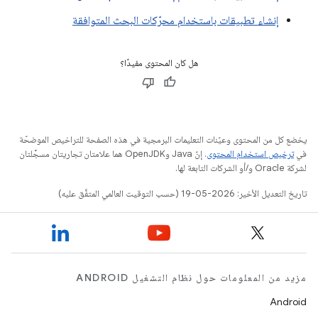
إنشاء تطبيقات باستخدام محرّكات البحث المتوافقة
هل كان المحتوى مفيدًا؟
يخضع كل من المحتوى وعيّنات التعليمات البرمجية في هذه الصفحة للتراخيص الموضحّة
في
ترخيص استخدام المحتوى
. إنّ Java وOpenJDK هما علامتان تجاريتان مسجَّلتان
لشركة Oracle و/أو الشركات التابعة لها.
تاريخ التعديل الأخير: 2026-05-19 (حسب التوقيت العالمي المتفَّق عليه)
مزيد من المعلومات حول نظام التشغيل ANDROID
Android