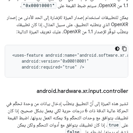
1.1 من OpenXR، سيتم ضبط القيمة على
"0x00010001"
.
يمكن للتطبيقات استخدام إصدار الميزة للإشارة إلى الحد الأدنى من إصدار
OpenXR الذي يتطلبه التطبيق. على سبيل المثال، إذا كان تطبيقك
يتطلّب توفُّر الإصدار 1.1 من OpenXR، عليك تعريف الميزة التالية:
<uses-feature
android:required="true"
android
.
hardware
.
xr
.
input
.
controller
تشير هذه الميزة إلى أنّ التطبيق يتطلّب إدخال بيانات من وحدة تحكّم في
الحركة عالية الدقة ذات 6 درجات حرية لكي يعمل بشكل صحيح. إذا كان
تطبيقك يتوافق مع وحدات التحكّم ولا يمكنه العمل بدونها، اضبط القيمة
على
true
. إذا كان تطبيقك يتوافق مع أدوات التحكّم ولكن يمكن
تشغيله بدونها، اضبطه على
false
.