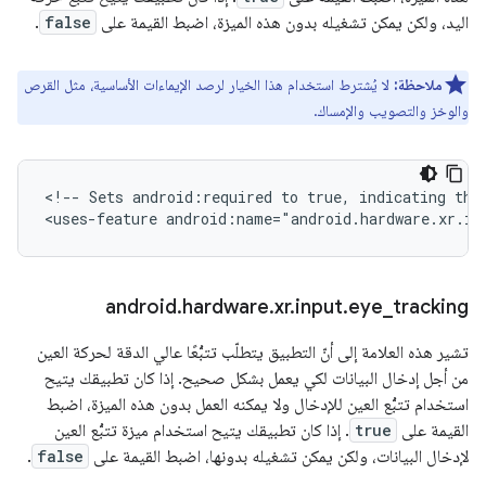
اليد، ولكن يمكن تشغيله بدون هذه الميزة، اضبط القيمة على
false
.
ملاحظة:
لا يُشترط استخدام هذا الخيار لرصد الإيماءات الأساسية، مثل القرص
والوخز والتصويب والإمساك.
<!--
Sets
android:required
to
true,
indicating
tha
<uses-feature
android:name="android.hardware.xr.in
android
.
hardware
.
xr
.
input
.
eye
_
tracking
تشير هذه العلامة إلى أنّ التطبيق يتطلّب تتبُّعًا عالي الدقة لحركة العين
من أجل إدخال البيانات لكي يعمل بشكل صحيح. إذا كان تطبيقك يتيح
استخدام تتبُّع العين للإدخال ولا يمكنه العمل بدون هذه الميزة، اضبط
القيمة على
true
. إذا كان تطبيقك يتيح استخدام ميزة تتبُّع العين
لإدخال البيانات، ولكن يمكن تشغيله بدونها، اضبط القيمة على
false
.