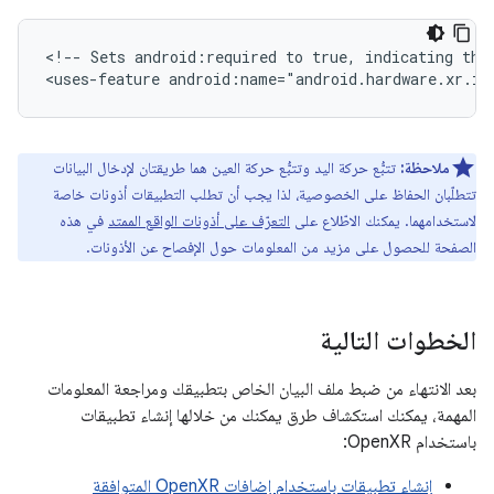
<!--
Sets
android:required
to
true,
indicating
tha
<uses-feature
android:name="android.hardware.xr.in
ملاحظة:
تتبُّع حركة اليد وتتبُّع حركة العين هما طريقتان لإدخال البيانات
تتطلّبان الحفاظ على الخصوصية، لذا يجب أن تطلب التطبيقات أذونات خاصة
لاستخدامهما. يمكنك الاطّلاع على
التعرّف على أذونات الواقع الممتد
في هذه
الصفحة للحصول على مزيد من المعلومات حول الإفصاح عن الأذونات.
الخطوات التالية
بعد الانتهاء من ضبط ملف البيان الخاص بتطبيقك ومراجعة المعلومات
المهمة، يمكنك استكشاف طرق يمكنك من خلالها إنشاء تطبيقات
باستخدام OpenXR:
إنشاء تطبيقات باستخدام إضافات OpenXR المتوافقة