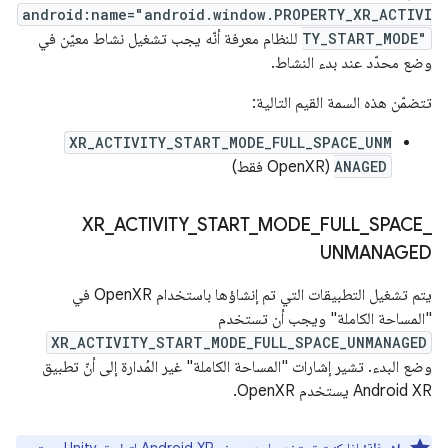
android:name="android.window.PROPERTY_XR_ACTIVI
TY_START_MODE"
للنظام معرفة أنّه يجب تشغيل نشاط معيّن في
وضع محدّد عند بدء النشاط.
تتضمّن هذه السمة القيم التالية:
XR_ACTIVITY_START_MODE_FULL_SPACE_UNM
ANAGED
(OpenXR فقط)
XR
_
ACTIVITY
_
START
_
MODE
_
FULL
_
SPACE
_
UNMANAGED
يتم تشغيل التطبيقات التي تم إنشاؤها باستخدام OpenXR في
"المساحة الكاملة" ويجب أن تستخدم
XR_ACTIVITY_START_MODE_FULL_SPACE_UNMANAGED
وضع البدء. تشير إشارات "المساحة الكاملة" غير المُدارة إلى أنّ تطبيق
Android XR يستخدم OpenXR.