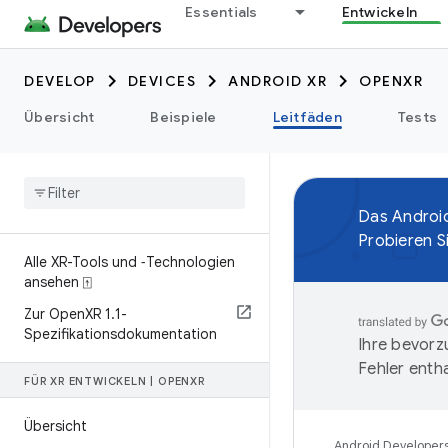
Essentials
Entwickeln
DEVELOP
DEVICES
ANDROID XR
OPENXR
Übersicht
Beispiele
Leitfäden
Tests
Das Androi
Probieren S
Alle XR-Tools und ‑Technologien
ansehen ⍐
Zur Open
XR 1
.
1-
Spezifikationsdokumentation
Ihre bevorz
Fehler entha
FÜR XR ENTWICKELN
|
OPEN
XR
Übersicht
Android Developer