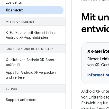
Los gehts
Übersicht
Mit u
MIT KI OPTIMIEREN
entwi
KI-Funktionen mit Gemini in Ihre
Android XR-App einbinden
PAKETIEREN UND BEREITSTELLEN
XR‑Geräte,
Dieser Leitf
Qualität von Android XR-Apps
prüfen ⍈
von XR-Gerä
Apps für Android XR verpacken
Informati
und verteilen
SUPPORT
Android XR unt
von Drittanbiet
Support anfordern
Entwicklung für 