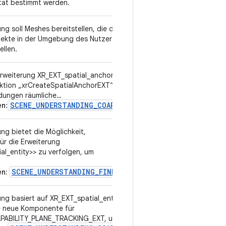
tät bestimmt werden.
ng soll Meshes bereitstellen, die die
v1
jekte in der Umgebung des Nutzers
ellen.
 Erweiterung XR_EXT_spatial_anchor
v3
nktion „xrCreateSpatialAnchorEXT“
dungen räumliche…
SCENE_UNDERSTANDING_COARSE
en
:
ng bietet die Möglichkeit,
v3
r die Erweiterung
al_entity>> zu verfolgen, um
SCENE_UNDERSTANDING_FINE
n:
ung basiert auf XR_EXT_spatial_entity
v3
e neue Komponente für
PABILITY_PLANE_TRACKING_EXT, um...