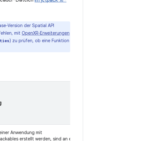
 Header-Dateien
im jetpack-xr-
ase-Version der Spatial API
fehlen, mit
OpenXR-Erweiterungen
) zu prüfen, ob eine Funktion
ties
Spatial
g
API-
Version
 einer Anwendung mit
v1
ckables erstellt werden, sind an eine