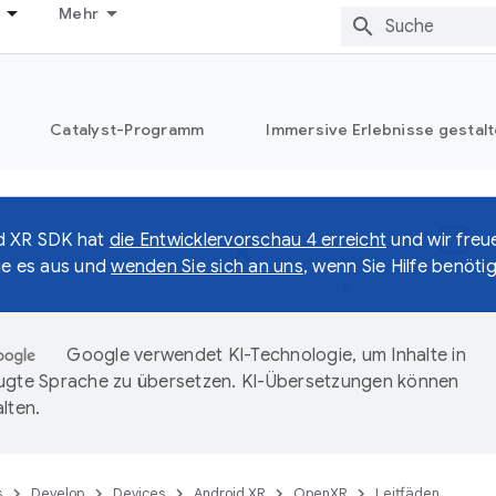
Mehr
Catalyst-Programm
Immersive Erlebnisse gestalt
d XR SDK hat
die Entwicklervorschau 4 erreicht
und wir freu
ie es aus und
wenden Sie sich an uns
, wenn Sie Hilfe benöti
Google verwendet KI-Technologie, um Inhalte in
ugte Sprache zu übersetzen. KI-Übersetzungen können
lten.
s
Develop
Devices
Android XR
OpenXR
Leitfäden