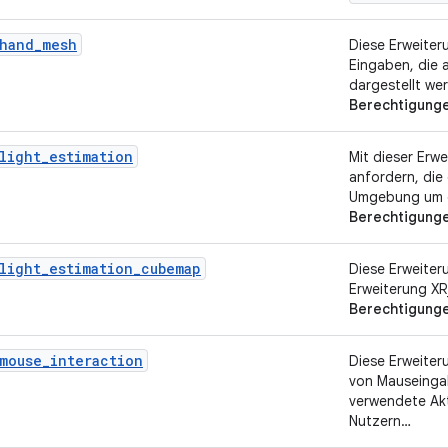
_hand_mesh
Diese Erweiter
Eingaben, die
dargestellt we
Berechtigung
light_estimation
Mit dieser Erw
anfordern, die
Umgebung um d
Berechtigung
light_estimation_cubemap
Diese Erweiter
Erweiterung XR
Berechtigung
mouse_interaction
Diese Erweiter
von Mauseingab
verwendete Akt
Nutzern…