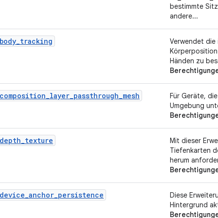
bestimmte Sit
andere...
body_tracking
Verwendet die 
Körperposition
Händen zu bes
Berechtigung
composition_layer_passthrough_mesh
Für Geräte, di
Umgebung unte
Berechtigung
depth_texture
Mit dieser Erw
Tiefenkarten 
herum anforder
Berechtigung
_device_anchor_persistence
Diese Erweiter
Hintergrund akt
Berechtigung