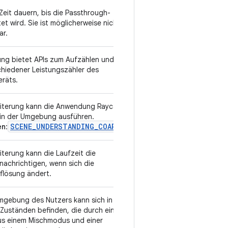
Zeit dauern, bis die Passthrough-
v1
t wird. Sie ist möglicherweise nicht
ar.
ung bietet APIs zum Aufzählen und
v1
hiedener Leistungszähler des
eräts.
eiterung kann die Anwendung Raycasts
v1
 in der Umgebung ausführen.
SCENE_UNDERSTANDING_COARSE
en
:
iterung kann die Laufzeit die
v1
achrichtigen, wenn sich die
flösung ändert.
mgebung des Nutzers kann sich in
v1
Zuständen befinden, die durch eine
us einem Mischmodus und einer