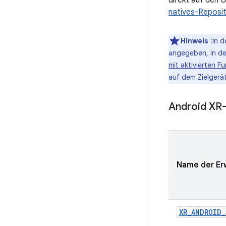
direkt auf den 
natives-Reposi
Hinweis
:In d
angegeben, in de
mit aktivierten F
auf dem Zielgerät
Android XR-
Name der Er
XR_ANDROID_