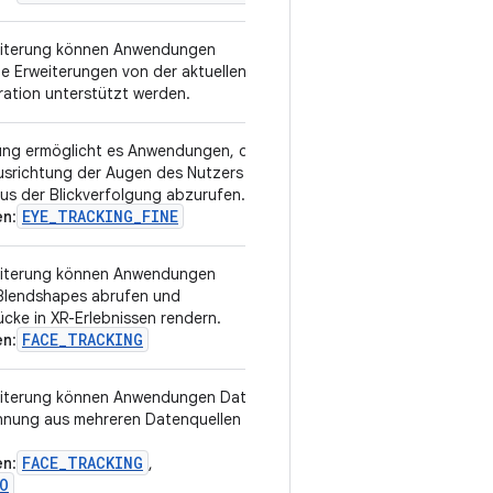
weiterung können Anwendungen
v3
he Erweiterungen von der aktuellen
ation unterstützt werden.
ung ermöglicht es Anwendungen, die
v1
usrichtung der Augen des Nutzers
us der Blickverfolgung abzurufen.
EYE_TRACKING_FINE
en
:
weiterung können Anwendungen
v1
Blendshapes abrufen und
cke in XR-Erlebnissen rendern.
FACE_TRACKING
en
:
weiterung können Anwendungen Daten
v3
nnung aus mehreren Datenquellen
FACE_TRACKING
en
:
,
O