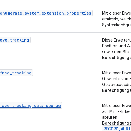
enumerate_system_extension_properties
Mit dieser Er
ermitteln, welc
Systemkonfigur
eye_tracking
Diese Erweiter
Position und A
sowie den Stat
Berechtigung
face_tracking
Mit dieser Er
Gewichte von 
Gesichtsausdrü
Berechtigung
face_tracking_data_source
Mit dieser Er
zur Mimik-Erke
abrufen.
Berechtigung
RECORD_AUDI