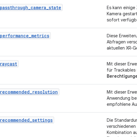
passthrough_camera_state
Es kann einige 
Kamera gestarte
sofort verfügb
_performance_metrics
Diese Erweiter
Abfragen versc
aktuellen XR-G
raycast
Mit dieser Erw
für Trackables
Berechtigung
_recommended_resolution
Mit dieser Erwe
Anwendung ben
empfohlene Au
_recommended_settings
Die Standardu
verschiedenen 
Kombination a