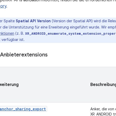
OpenXR-APIs aufbauen möchten, finden Sie die erforderlichen
tory
.
er Spalte
Spatial API Version
(Version der Spatial API) wird die Rele
r die Unterstützung für eine Erweiterung eingeführt wurde. Wir emp
unktionen
(z. B.
XR_ANDROID_enumerate_system_extension_proper
 verfügbar ist.
Anbieterextensions
weiterung
Beschreibun
anchor_sharing_export
Anker, die von
XR_ANDROID_tra