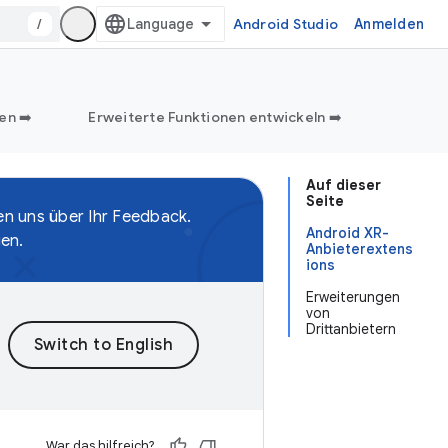
/
Android Studio
Anmelden
en ➡️
Erweiterte Funktionen entwickeln ➡️
Auf dieser
Seite
en uns über Ihr Feedback.
Android XR-
gen.
Anbieterextens
ions
Erweiterungen
von
Drittanbietern
War das hilfreich?