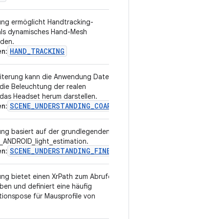
ung ermöglicht Handtracking-
v1
 als dynamisches Hand-Mesh
rden.
HAND_TRACKING
en
:
eiterung kann die Anwendung Daten
v1
 die Beleuchtung der realen
as Headset herum darstellen.
SCENE_UNDERSTANDING_COARSE
en
:
ung basiert auf der grundlegenden
v3
_ANDROID_light_estimation.
SCENE_UNDERSTANDING_FINE
en
:
ung bietet einen XrPath zum Abrufen
v1
en und definiert eine häufig
ionspose für Mausprofile von