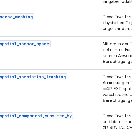
Eingabemodali
_scene_meshing
Diese Erweiteru
physischen Ob
ungefähr darst
spatial_anchor_space
Mit der in der
definierten Fu
können Anwen
Berechtigung
spatial_annotation_tracking
Diese Erweiteru
Anmerkungen fü
<<XR_EXT_spati
verschiedene...
Berechtigunge
spatial_component_subsumed_by
Diese Erweiter
und bietet ein
XR_SPATIAL_CA