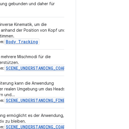
zung gebunden und daher für
inverse Kinematik, um die
v2
 anhand der Position von Kopf und
timmen.
Body Tracking
en
:
e mehrere Mischmodi für die
v1
rstützen.
SCENE_UNDERSTANDING_COARSE
en
:
eiterung kann die Anwendung
v1
der realen Umgebung um das Headset
n und...
SCENE_UNDERSTANDING_FINE
en
:
ung ermöglicht es der Anwendung, im
v1
iv zu bleiben.
SCENE_UNDERSTANDING_COARSE
en
: