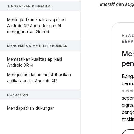
imersif
dan
aug
TINGKATKAN DENGAN AI
Meningkatkan kualitas aplikasi
Android XR Anda dengan AI
menggunakan Gemini
HEAD
BERK
MENGEMAS & MENDISTRIBUSIKAN
Me
Memastikan kualitas aplikasi
pen
Android XR ⍈
Mengemas dan mendistribusikan
Bangu
aplikasi untuk Android XR
berm
memba
DUKUNGAN
sepen
digit
Mendapatkan dukungan
pengg
taski