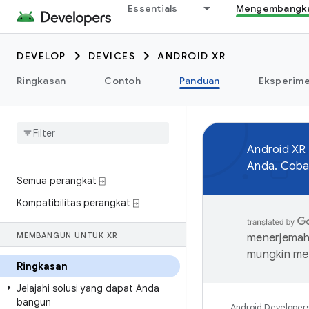
Essentials
Mengembangkan
DEVELOP
DEVICES
ANDROID XR
Ringkasan
Contoh
Panduan
Eksperim
Android XR
Anda. Coba 
Semua perangkat ⍈
Kompatibilitas perangkat ⍈
MEMBANGUN UNTUK XR
menerjemahk
mungkin me
Ringkasan
Jelajahi solusi yang dapat Anda
bangun
Android Developer