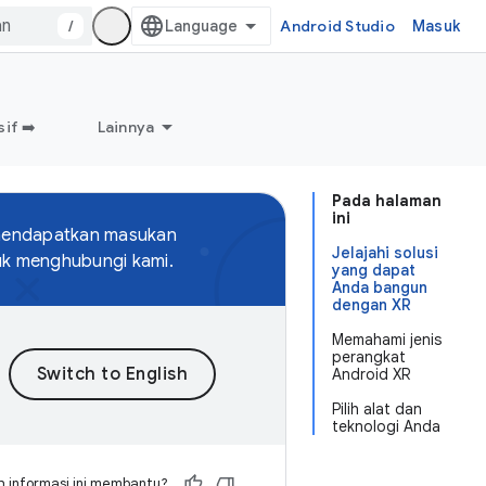
/
Android Studio
Masuk
if ➡️
Lainnya
Pada halaman
ini
 mendapatkan masukan
Jelajahi solusi
uk menghubungi kami.
yang dapat
Anda bangun
dengan XR
Memahami jenis
perangkat
Android XR
Pilih alat dan
teknologi Anda
 informasi ini membantu?