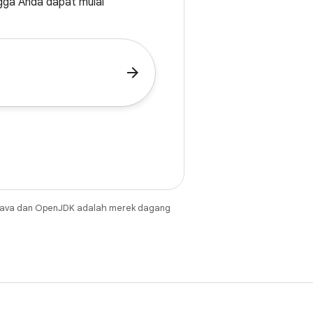
gga Anda dapat mulai
arrow_forward
Java dan OpenJDK adalah merek dagang