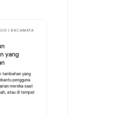
DIO | KACAMATA
un
n yang
an
n tambahan yang
mbantu pengguna
harian mereka saat
mah, atau di tempat