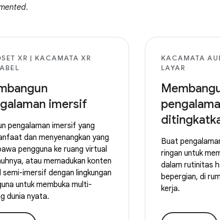
mented
.
SET XR | KACAMATA XR
KACAMATA AU
ABEL
LAYAR
mbangun
Membang
galaman imersif
pengalama
ditingkatk
n pengalaman imersif yang
anfaat dan menyenangkan yang
Buat pengalama
wa pengguna ke ruang virtual
ringan untuk me
uhnya, atau memadukan konten
dalam rutinitas 
al semi-imersif dengan lingkungan
bepergian, di ru
una untuk membuka multi-
kerja.
ng dunia nyata.