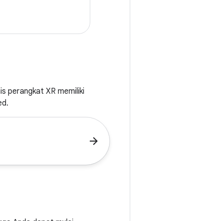
is perangkat XR memiliki
ed.
arrow_forward