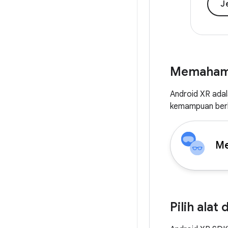
J
Memahami
Android XR adal
kemampuan berb
Me
Pilih alat