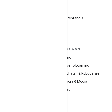
X
Ikuti @AndroidDev tentang X
SELENGKAPNYA
TEMUKAN
TENTANG ANDROID
Game
Android
Machine Learning
Android untuk Perusahaan
Kesehatan & Kebugaran
Keamanan
Kamera & Media
Source
Privasi
Berita
5G
Blog
Podcast