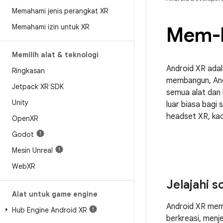
Memahami jenis perangkat XR
Memahami izin untuk XR
Mem-b
Memilih alat & teknologi
Android XR adal
Ringkasan
membangun, And
Jetpack XR SDK
semua alat dan
Unity
luar biasa bagi
headset XR, ka
Open
XR
Godot
Mesin Unreal
Web
XR
Jelajahi 
Alat untuk game engine
Android XR mem
Hub Engine Android XR
berkreasi, menje