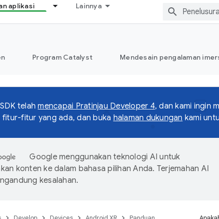
 aplikasi
Lainnya
en
Program Catalyst
Mendesain pengalaman imers
 SDK telah
mencapai Pratinjau Developer 4
, dan kami ingin
fitur-fitur yang ada, dan buka
halaman dukungan
kami unt
Google menggunakan teknologi AI untuk
an konten ke dalam bahasa pilihan Anda. Terjemahan AI
ngandung kesalahan.
s
Develop
Devices
Android XR
Panduan
Apakah