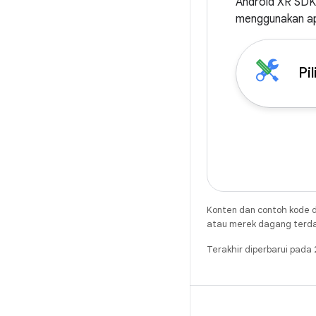
Android XR SDK 
menggunakan ap
Pi
Konten dan contoh kode d
atau merek dagang terdaft
Terakhir diperbarui pad