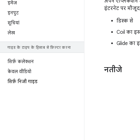
अपने ऐप्लिकेशन म
इमेज
इंटरनेट पर मौजूद
इनपुट
डिस्क से
सूचियां
Coil का इस्
लेख
Glide का इ
गाइड के टाइप के हिसाब से फ़िल्टर करना
सिर्फ़ कलेक्शन
नतीजे
केवल वीडियो
सिर्फ़ निजी गाइड