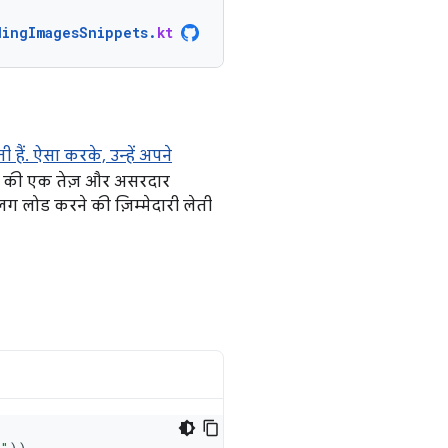
dingImagesSnippets
.
kt
ैं. ऐसा करके, उन्हें अपने
े की एक तेज़ और असरदार
 अलग लोड करने की ज़िम्मेदारी लेती