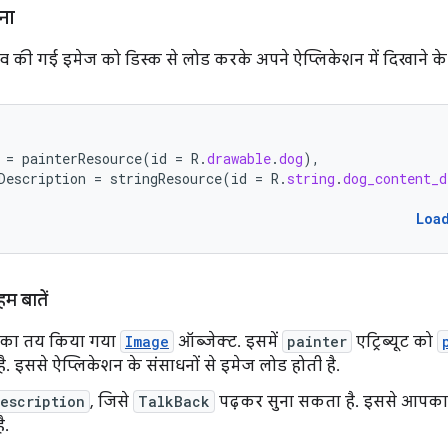
ना
ेव की गई इमेज को डिस्क से लोड करके अपने ऐप्लिकेशन में दिखाने के
=
painterResource
(
id
=
R
.
drawable
.
dog
),
Description
=
stringResource
(
id
=
R
.
string
.
dog_content_d
Loa
हम बातें
का तय किया गया
Image
ऑब्जेक्ट. इसमें
painter
एट्रिब्यूट को
ै. इससे ऐप्लिकेशन के संसाधनों से इमेज लोड होती है.
escription
, जिसे
TalkBack
पढ़कर सुना सकता है. इससे आपका ऐ
ै.