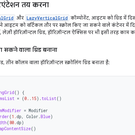
रिएंटेशन तय करना
alGrid
और
LazyVerticalGrid
कॉम्पोनेंट, आइटम को ग्रिड में दिखा
पने आइटम को वर्टिकल तौर पर स्क्रोल किए जा सकने वाले कंटेनर में द
ं, लेज़ी हॉरिज़ॉन्टल ग्रिड, हॉरिज़ॉन्टल ऐक्सिस पर भी इसी तरह काम करत
जा सकने वाला ग्रिड बनाना
, तीन कॉलम वाला हॉरिज़ॉन्टल स्क्रोलिंग ग्रिड बनाता है:
ngGrid
()
{
msList
=
(
0.
.
15
).
toList
()
mModifier
=
Modifier
rder
(
1.
dp
,
Color
.
Blue
)
dth
(
80.
dp
)
apContentSize
()