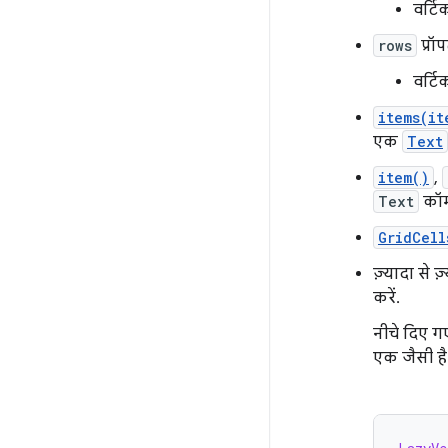
वर्ट
rows
प्रॉ
वर्टि
items(it
एक
Text
item()
,
Text
कॉम्
GridCell
ज़्यादा से 
करें.
नीचे दिए ग
एक जैसी है