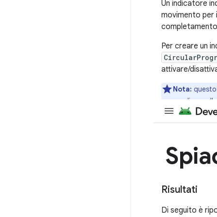
Un indicatore ind
movimento per in
completamento
Per creare un i
CircularProg
attivare/disatti
Nota:
questo 
personalizzare l'a
Risultati
Di seguito è ri