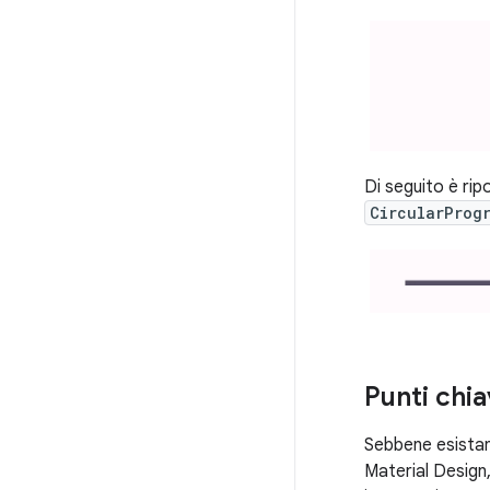
Di seguito è ri
CircularProg
Punti chi
Sebbene esistano
Material Design,