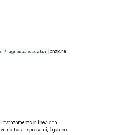
arProgressIndicator
anziché
di avanzamento in linea con
iave da tenere presenti, figurano