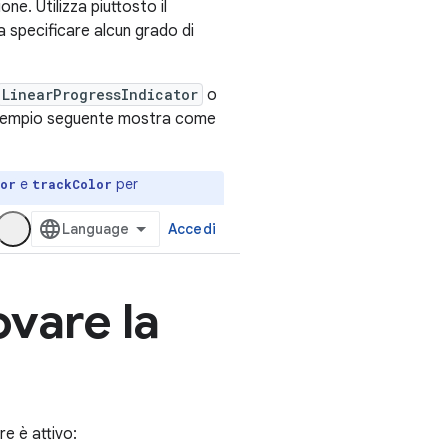
ne. Utilizza piuttosto il
a specificare alcun grado di
LinearProgressIndicator
o
esempio seguente mostra come
e
per
or
trackColor
e è attivo: