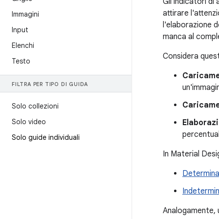
Gli indicatori d
attirare l'atten
Immagini
l'elaborazione d
Input
manca al compl
Elenchi
Considera questi
Testo
Caricame
FILTRA PER TIPO DI GUIDA
un'immagine
Caricame
Solo collezioni
Solo video
Elaboraz
percentual
Solo guide individuali
In Material Desi
Determin
Indetermi
Analogamente, u