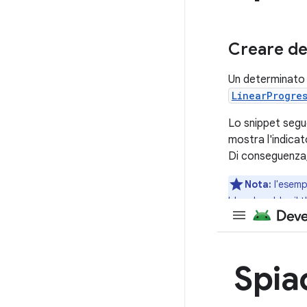
Creare de
Un determinato i
LinearProgre
Lo snippet segu
mostra l'indica
Di conseguenza, 
Nota:
l'esemp
bloccherebbe il t