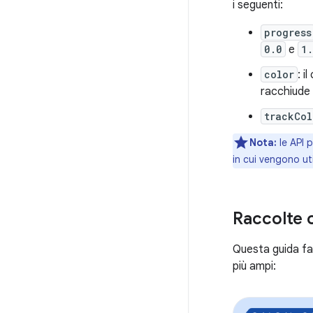
i seguenti:
progress
0.0
e
1
color
: i
racchiude
trackCol
Nota:
le API 
in cui vengono uti
Raccolte 
Questa guida fa 
più ampi: