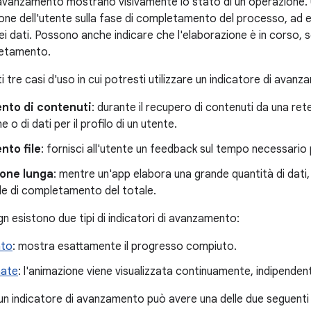
i avanzamento mostrano visivamente lo stato di un'operazione. 
zione dell'utente sulla fase di completamento del processo, ad
ei dati. Possono anche indicare che l'elaborazione è in corso,
etamento.
 tre casi d'uso in cui potresti utilizzare un indicatore di avan
nto di contenuti
: durante il recupero di contenuti da una ret
 o di dati per il profilo di un utente.
nto file
: fornisci all'utente un feedback sul tempo necessario 
ione lunga
: mentre un'app elabora una grande quantità di dati,
e di completamento del totale.
gn esistono due tipi di indicatori di avanzamento:
ato
: mostra esattamente il progresso compiuto.
nate
: l'animazione viene visualizzata continuamente, indipend
n indicatore di avanzamento può avere una delle due seguenti