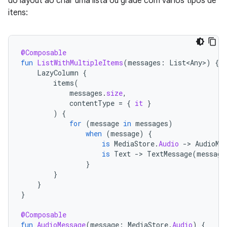
do layout ao criar uma lista ou grade com vários tipos de
itens:
@Composable
fun
ListWithMultipleItems
(
messages
:
List<Any>
)
{
LazyColumn
{
items
(
messages
.
size
,
contentType
=
{
it
}
)
{
for
(
message
in
messages
)
when
(
message
)
{
is
MediaStore
.
Audio
-
>
AudioMe
is
Text
-
>
TextMessage
(
message
}
}
}
}
@Composable
fun
AudioMessage
(
message
:
MediaStore
.
Audio
)
{