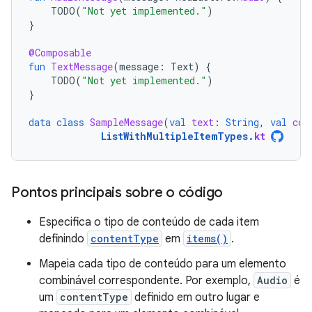
TODO
(
"Not yet implemented."
)
}
@Composable
fun
TextMessage
(
message
:
Text
)
{
TODO
(
"Not yet implemented."
)
}
data
class
SampleMessage
(
val
text
:
String
,
val
con
ListWithMultipleItemTypes
.
kt
Pontos principais sobre o código
Especifica o tipo de conteúdo de cada item
definindo
contentType
em
items()
.
Mapeia cada tipo de conteúdo para um elemento
combinável correspondente. Por exemplo,
Audio
é
um
contentType
definido em outro lugar e