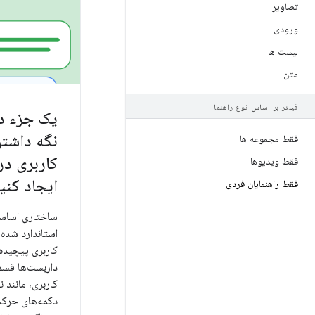
تصاویر
ورودی
لیست ها
متن
فیلتر بر اساس نوع راهنما
یک جزء د
نگه داشتن
فقط مجموعه ها
کاربری در
فقط ویدیوها
ایجاد کنی
فقط راهنمایان فردی
ساختاری اساس
استاندارد شده 
کاربری پیچیده
داربست‌ها قسم
کاربری، مانند ن
دکمه‌های حرکت 