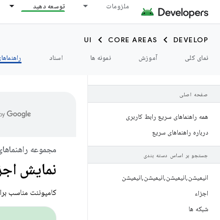
ملزومات
توسعه دهید
UI
CORE AREAS
DEVELOP
نمای کلی
آموزش
نمونه ها
اسناد
راهنماها
صفحه اصلی
همه راهنماهای سریع رابط کاربری
درباره راهنماهای سریع
مجموعه راهنماهای
جستجو بر اساس دسته بندی
نمایش اجز
انیمیشن
,
انیمیشن
,
انیمیشن
,
انیمیشن
کامپوننت مناسب برای 
اجزاء
شبکه ها