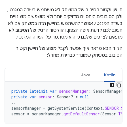
חיישן וקטור הסיבוב של המשחק לא משתמש בשדה המגנטי,
ולכן הסיבובים היחסיים מדויקים יותר ולא מושפעים משינויים
בשדה המגנטי. אפשר להשתמש בחיישן הזה במשחק אם לא
חשוב לכם לדעת איפה הצפון, והווקטור הרגיל של הסיבוב לא
מתאים לצרכים שלכם כי הוא מסתמך על השדה המגנטי.
הקוד הבא מראה איך אפשר לקבל מופע של חיישן וקטור
הסיבוב במשחק שמוגדר כברירת מחדל:
Java
Kotlin
private
lateinit
var
sensorManager
:
SensorManager
private
var
sensor
:
Sensor? 
=
null
...
sensorManager
=
getSystemService
(
Context
.
SENSOR_SE
sensor
=
sensorManager
.
getDefaultSensor
(
Sensor
.
TYP