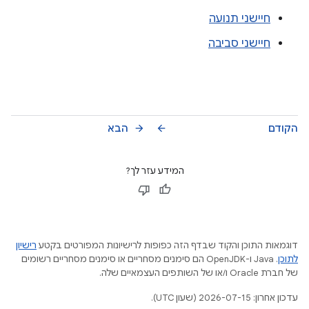
חיישני תנועה
חיישני סביבה
הקודם
הבא
arrow_forward
arrow_back
המידע עזר לך?
דוגמאות התוכן והקוד שבדף הזה כפופות לרישיונות המפורטים בקטע
רישיון
לתוכן
.‏ Java ו-OpenJDK הם סימנים מסחריים או סימנים מסחריים רשומים
של חברת Oracle ו/או של השותפים העצמאיים שלה.
עדכון אחרון: 2026-07-15 (שעון UTC).