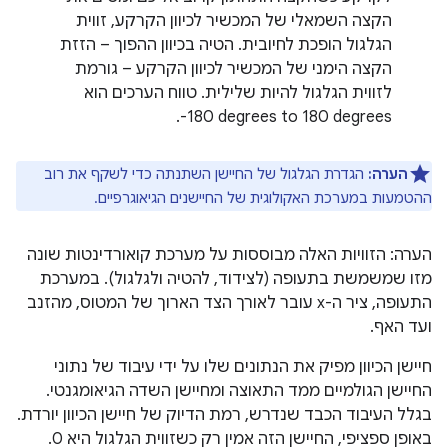
הקצה השמאלי של המכשיר לכיוון הקרקע, זווית
הגלגול הופכת לחיובית. הטיה בכיוון ההפוך – הזזת
הקצה הימני של המכשיר לכיוון הקרקע – גורמת
לזווית הגלגול להיות שלילית. טווח הערכים הוא
‎-180 degrees to 180 degrees.
הערה:
הגדרת הגלגול של החיישן השתנתה כדי לשקף את רוב
ההטמעות במערכת האקולוגית של החיישנים הגיאוגרפיים.
הערה: הזוויות האלה מבוססות על מערכת קואורדינטות שונה
מזו שמשמשת בתעופה (לצידוד, להטיה ולגלגול). במערכת
התעופה, ציר ה-x עובר לאורך הצד הארוך של המטוס, מהזנב
ועד האף.
חיישן הכיוון מפיק את הנתונים שלו על ידי עיבוד של נתוני
החיישן הגולמיים ממד התאוצה ומחיישן השדה הגיאומגנטי.
בגלל העיבוד הכבד שנדרש, רמת הדיוק של חיישן הכיוון יורדת.
באופן ספציפי, החיישן הזה אמין רק כשזווית הגלגול היא 0.