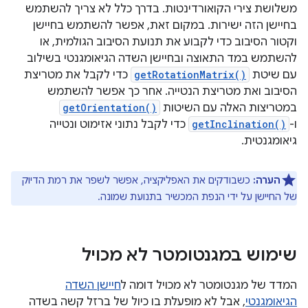
משלושת צירי הקואורדינטות. בדרך כלל לא צריך להשתמש
בחיישן הזה ישירות. במקום זאת, אפשר להשתמש בחיישן
וקטור הסיבוב כדי לקבוע את תנועת הסיבוב הגולמית, או
להשתמש במד התאוצה ובחיישן השדה הגיאומגנטי בשילוב
עם שיטת
getRotationMatrix()
כדי לקבל את מטריצת
הסיבוב ואת מטריצת הנטייה. אחר כך אפשר להשתמש
במטריצות האלה עם השיטות
getOrientation()
ו-
getInclination()
כדי לקבל נתוני אזימוט ונטייה
גיאומגנטית.
הערה:
כשבודקים את האפליקציה, אפשר לשפר את רמת הדיוק
של החיישן על ידי הנפת המכשיר בתנועת שמונה.
שימוש במגנטומטר לא מכויל
המדד של מגנטומטר לא מכויל דומה ל
חיישן השדה
הגיאומגנטי
, אבל לא מופעלת בו כיול של ברזל קשה בשדה