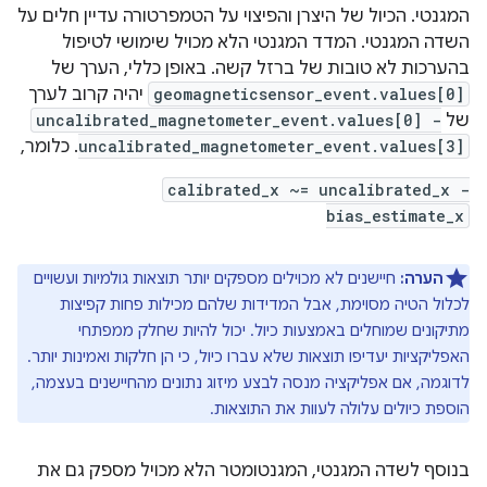
המגנטי. הכיול של היצרן והפיצוי על הטמפרטורה עדיין חלים על
השדה המגנטי. המדד המגנטי הלא מכויל שימושי לטיפול
בהערכות לא טובות של ברזל קשה. באופן כללי, הערך של
geomagneticsensor_event.values[0]
יהיה קרוב לערך
של
uncalibrated_magnetometer_event.values[0] -
uncalibrated_magnetometer_event.values[3]
. כלומר,
calibrated_x ~= uncalibrated_x -
bias_estimate_x
הערה:
חיישנים לא מכוילים מספקים יותר תוצאות גולמיות ועשויים
לכלול הטיה מסוימת, אבל המדידות שלהם מכילות פחות קפיצות
מתיקונים שמוחלים באמצעות כיול. יכול להיות שחלק ממפתחי
האפליקציות יעדיפו תוצאות שלא עברו כיול, כי הן חלקות ואמינות יותר.
לדוגמה, אם אפליקציה מנסה לבצע מיזוג נתונים מהחיישנים בעצמה,
הוספת כיולים עלולה לעוות את התוצאות.
בנוסף לשדה המגנטי, המגנטומטר הלא מכויל מספק גם את