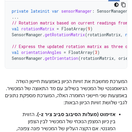
private
lateinit
var
sensorManager
:
SensorManager
...
// Rotation matrix based on current readings from 
val
rotationMatrix
=
FloatArray
(
9
)
SensorManager
.
getRotationMatrix
(
rotationMatrix
,
nu
// Express the updated rotation matrix as three or
val
orientationAngles
=
FloatArray
(
3
)
SensorManager
.
getOrientation
(
rotationMatrix
,
orien
המערכת מחשבת את זוויות הכיוון באמצעות חיישן השדה
הגיאומגנטי של המכשיר בשילוב עם מד התאוצה של המכשיר.
באמצעות שני חיישני החומרה האלה, המערכת מספקת נתונים
לגבי שלושת זוויות הכיוון הבאות:
אזימוט (מעלות הסיבוב סביב ציר ‎-z).
הזווית
בין כיוון המצפן הנוכחי של המכשיר לבין הצפון
המגנטי. אם הקצה העליון של המכשיר פונה צפונה,