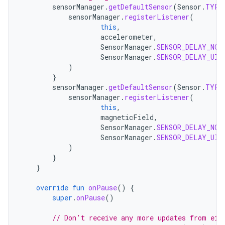
sensorManager
.
getDefaultSensor
(
Sensor
.
TYPE
sensorManager
.
registerListener
(
this
,
accelerometer
,
SensorManager
.
SENSOR_DELAY_NOR
SensorManager
.
SENSOR_DELAY_UI
)
}
sensorManager
.
getDefaultSensor
(
Sensor
.
TYPE
sensorManager
.
registerListener
(
this
,
magneticField
,
SensorManager
.
SENSOR_DELAY_NOR
SensorManager
.
SENSOR_DELAY_UI
)
}
}
override
fun
onPause
()
{
super
.
onPause
()
// Don't receive any more updates from eit