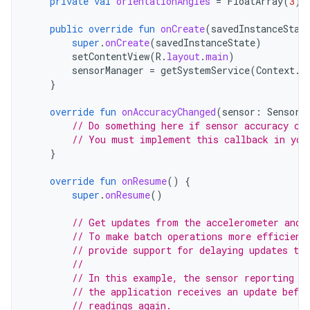
private
val
orientationAngles
=
FloatArray
(
3
)
public
override
fun
onCreate
(
savedInstanceStat
super
.
onCreate
(
savedInstanceState
)
setContentView
(
R
.
layout
.
main
)
sensorManager
=
getSystemService
(
Context
.
S
}
override
fun
onAccuracyChanged
(
sensor
:
Sensor
,
// Do something here if sensor accuracy ch
// You must implement this callback in you
}
override
fun
onResume
()
{
super
.
onResume
()
// Get updates from the accelerometer and 
// To make batch operations more efficient
// provide support for delaying updates to 
//
// In this example, the sensor reporting d
// the application receives an update befo
// readings again.