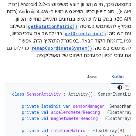
כתוצאה מכך, חיישן הכיוון הוצא משימוש ב-Android 2.2 (רמת
API‏ 8), וסוג חיישן הכיוון הוצא משימוש ב-Android 4.4W (רמת
API‏ 20). במקום להשתמש בנתונים גולמיים מחיישן הכיוון,
מומלץ להשתמש בשיטה
getRotationMatrix()
בשילוב
עם השיטה
getOrientation()
כדי לחשב את ערכי הכיוון,
כמו בדוגמת הקוד הבאה. במסגרת התהליך הזה, אפשר
להשתמש בשיטה
remapCoordinateSystem()
כדי לתרגם
את ערכי הכיוון למערכת הייחוס של האפליקציה.
Java
Kotlin
class
SensorActivity
:
Activity
(),
SensorEventList
private
lateinit
var
sensorManager
:
SensorMana
private
val
accelerometerReading
=
FloatArray
(
private
val
magnetometerReading
=
FloatArray
(
3
private
val
rotationMatrix
=
FloatArray
(
9
)