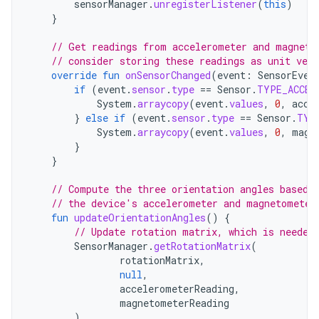
sensorManager
.
unregisterListener
(
this
)
}
// Get readings from accelerometer and magneto
// consider storing these readings as unit vect
override
fun
onSensorChanged
(
event
:
SensorEven
if
(
event
.
sensor
.
type
==
Sensor
.
TYPE_ACCEL
System
.
arraycopy
(
event
.
values
,
0
,
acce
}
else
if
(
event
.
sensor
.
type
==
Sensor
.
TYP
System
.
arraycopy
(
event
.
values
,
0
,
magn
}
}
// Compute the three orientation angles based 
// the device's accelerometer and magnetometer
fun
updateOrientationAngles
()
{
// Update rotation matrix, which is needed
SensorManager
.
getRotationMatrix
(
rotationMatrix
,
null
,
accelerometerReading
,
magnetometerReading
)