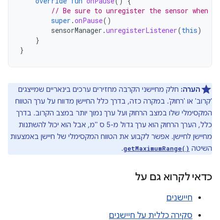
override
fun
onPause
()
{
// Be sure to unregister the sensor when th
super
.
onPause
()
sensorManager
.
unregisterListener
(
this
)
}
}
הערה:
חלק מחיישני הקרבה מחזירים ערכים בינאריים שמייצגים
'קרוב' או 'רחוק'. במקרה כזה, בדרך כלל החיישן מדווח על ערך הטווח
המקסימלי שלו במצב הרחוק ועל ערך נמוך יותר במצב הקרוב. בדרך
כלל, הערך הרחוק הוא ערך גדול מ-5 ס "מ, אבל הוא יכול להשתנות
מחיישן לחיישן. אפשר לקבוע את הטווח המקסימלי של חיישן באמצעות
השיטה
.
getMaximumRange()
כדאי לקרוא גם על
חיישנים
סקירה כללית על חיישנים