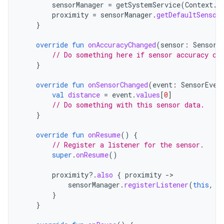
sensorManager
=
getSystemService
(
Context
.
S
proximity
=
sensorManager
.
getDefaultSensor
}
override
fun
onAccuracyChanged
(
sensor
:
Sensor
,
// Do something here if sensor accuracy ch
}
override
fun
onSensorChanged
(
event
:
SensorEven
val
distance
=
event
.
values
[
0
]
// Do something with this sensor data.
}
override
fun
onResume
()
{
// Register a listener for the sensor.
super
.
onResume
()
proximity
?.
also
{
proximity
-
sensorManager
.
registerListener
(
this
,
p
}
}