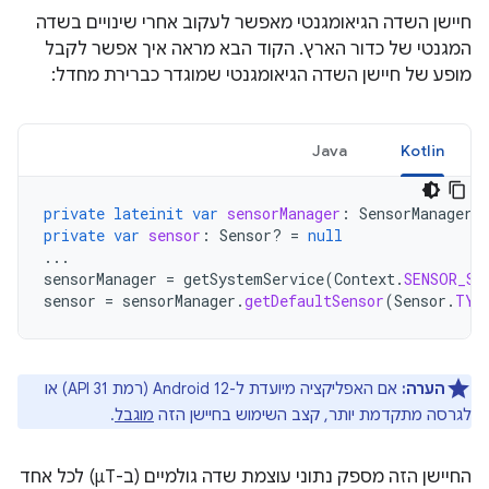
חיישן השדה הגיאומגנטי מאפשר לעקוב אחרי שינויים בשדה
המגנטי של כדור הארץ. הקוד הבא מראה איך אפשר לקבל
מופע של חיישן השדה הגיאומגנטי שמוגדר כברירת מחדל:
Java
Kotlin
private
lateinit
var
sensorManager
:
SensorManager
private
var
sensor
:
Sensor? 
=
null
...
sensorManager
=
getSystemService
(
Context
.
SENSOR_SE
sensor
=
sensorManager
.
getDefaultSensor
(
Sensor
.
TYP
הערה:
אם האפליקציה מיועדת ל-Android 12 (רמת API 31) או
לגרסה מתקדמת יותר, קצב השימוש בחיישן הזה
מוגבל
.
החיישן הזה מספק נתוני עוצמת שדה גולמיים (ב-μT) לכל אחד