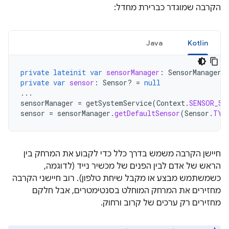
הקרבה שמוגדר כברירת מחדל:
Java
Kotlin
private
lateinit
var
sensorManager
:
SensorManager
private
var
sensor
:
Sensor? 
=
null
...
sensorManager
=
getSystemService
(
Context
.
SENSOR_SE
sensor
=
sensorManager
.
getDefaultSensor
(
Sensor
.
TYP
חיישן הקרבה משמש בדרך כלל כדי לקבוע את המרחק בין
הראש של אדם לבין הפנים של מכשיר נייד (לדוגמה,
כשמשתמש מבצע או מקבל שיחת טלפון). רוב חיישני הקרבה
מחזירים את המרחק המוחלט בסנטימטרים, אבל חלקם
מחזירים רק ערכים של קרוב ורחוק.