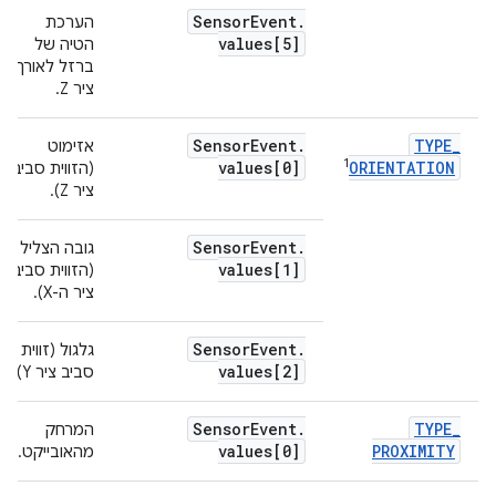
Sensor
Event
.
הערכת
values[5]
הטיה של
ברזל לאורך
ציר Z.
Sensor
Event
.
TYPE
_
אזימוט
1
values[0]
ORIENTATION
(הזווית סביב
ציר Z).
Sensor
Event
.
גובה הצליל
values[1]
(הזווית סביב
ציר ה-X).
Sensor
Event
.
גלגול (זווית
values[2]
סביב ציר Y).
Sensor
Event
.
TYPE
_
המרחק
2
values[0]
PROXIMITY
מהאובייקט.