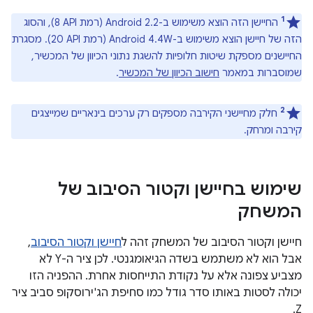
1
החיישן הזה הוצא משימוש ב-Android 2.2 (רמת API‏ 8), והסוג
הזה של חיישן הוצא משימוש ב-Android 4.4W (רמת API‏ 20). מסגרת
החיישנים מספקת שיטות חלופיות להשגת נתוני הכיוון של המכשיר,
שמוסברות במאמר
חישוב הכיוון של המכשיר
.
2
חלק מחיישני הקירבה מספקים רק ערכים בינאריים שמייצגים
קירבה ומרחק.
שימוש בחיישן וקטור הסיבוב של
המשחק
חיישן וקטור הסיבוב של המשחק זהה ל
חיישן וקטור הסיבוב
,
אבל הוא לא משתמש בשדה הגיאומגנטי. לכן ציר ה-Y לא
מצביע צפונה אלא על נקודת התייחסות אחרת. ההפניה הזו
יכולה לסטות באותו סדר גודל כמו סחיפת הג'ירוסקופ סביב ציר
Z.