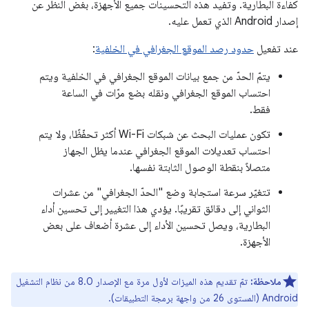
كفاءة البطارية. وتفيد هذه التحسينات جميع الأجهزة، بغض النظر عن
إصدار Android الذي تعمل عليه.
عند تفعيل
حدود رصد الموقع الجغرافي في الخلفية
:
يتمّ الحدّ من جمع بيانات الموقع الجغرافي في الخلفية ويتم
احتساب الموقع الجغرافي ونقله بضع مرّات في الساعة
فقط.
تكون عمليات البحث عن شبكات Wi-Fi أكثر تحفّظًا، ولا يتم
احتساب تعديلات الموقع الجغرافي عندما يظل الجهاز
متصلاً بنقطة الوصول الثابتة نفسها.
تتغيّر سرعة استجابة وضع "الحدّ الجغرافي" من عشرات
الثواني إلى دقائق تقريبًا. يؤدي هذا التغيير إلى تحسين أداء
البطارية، ويصل تحسين الأداء إلى عشرة أضعاف على بعض
الأجهزة.
ملاحظة:
تمّ تقديم هذه الميزات لأول مرة مع الإصدار 8.0 من نظام التشغيل
Android (المستوى 26 من واجهة برمجة التطبيقات).