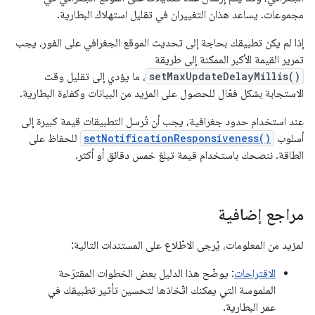
مجموعات. يساعد هذان التغييران في تقليل استهلاك البطارية.
إذا لم يكن تطبيقك بحاجة إلى تحديث الموقع الجغرافي على الفور، يجب
تمرير القيمة الأكبر الممكنة إلى طريقة
setMaxUpdateDelayMillis()
، ما يؤدي إلى تقليل وقت
الاستجابة بشكل فعّال للحصول على المزيد من البيانات وكفاءة البطارية.
عند استخدام حدود جغرافية، يجب أن تُرسل التطبيقات قيمة كبيرة إلى
أسلوب
setNotificationResponsiveness()
للحفاظ على
الطاقة. ننصحك باستخدام قيمة تبلغ خمس دقائق أو أكثر.
مراجع إضافية
لمزيد من المعلومات، يُرجى الاطّلاع على المستندات التالية:
الاقتراحات
: يوضّح هذا الدليل بعض الخطوات المقترَحة
الملموسة التي يمكنك اتّخاذها لتحسين تأثير تطبيقك في
عمر البطارية.