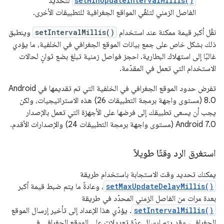
setMinUpdateIntervalMillis()
لتحديد
الفاصل الزمني لتلقّي المواقع الجغرافية للتطبيقات الأخرى.
نقْل أكبر قيمة ممكنة عند استخدام
setIntervalMillis()
وينطبق
ذلك بشكل خاص على جمع بيانات الموقع الجغرافي في الخلفية، ما يؤدي
غالبًا إلى استهلاك البطارية. احجز فواصل زمنية تبلغ بضع ثوانٍ لحالات
الاستخدام التي تعمل في المقدّمة.
تفرض حدود الموقع الجغرافي في الخلفية التي تم تقديمها في Android
8.0 (مستوى واجهة برمجة التطبيقات 26) هذه الاستراتيجيات، ولكن
يجب أن يسعى تطبيقك إلى فرضها على الأجهزة التي تعمل بالإصدار
Android 7.0 (مستوى واجهة برمجة التطبيقات 24) والإصدارات الأقدم.
استغرق الرد وقتًا طويلاً
يمكنك تحديد وقت الاستجابة باستخدام طريقة
setMaxUpdateDelayMillis()
، وعادةً ما يتم ضبط قيمة أكبر
بعدة مرات من الفاصل الزمني المحدّد في طريقة
setIntervalMillis()
. يؤدّي هذا الإعداد إلى تأخير إرسال الموقع
الجغرافي، وقد يتم إرسال عدّة تعديلات على الموقع الجغرافي في