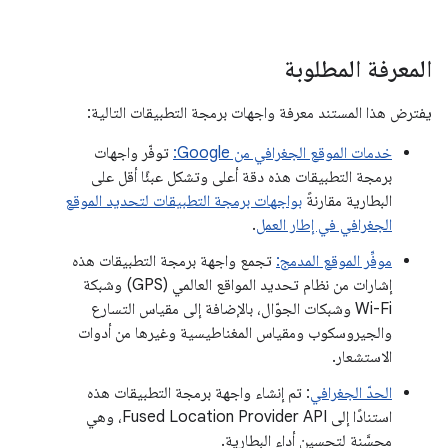
المعرفة المطلوبة
يفترض هذا المستند معرفة واجهات برمجة التطبيقات التالية:
خدمات الموقع الجغرافي من Google:
توفّر واجهات
برمجة التطبيقات هذه دقة أعلى وتشكل عبئًا أقل على
البطارية مقارنةً
بواجهات برمجة التطبيقات لتحديد الموقع
الجغرافي في إطار العمل
.
موفِّر الموقع المدمج:
تجمع واجهة برمجة التطبيقات هذه
إشارات من نظام تحديد المواقع العالمي (GPS) وشبكة
Wi-Fi وشبكات الجوّال، بالإضافة إلى مقياس التسارع
والجيروسكوب ومقياس المغناطيسية وغيرها من أدوات
الاستشعار.
الحدّ الجغرافي
: تم إنشاء واجهة برمجة التطبيقات هذه
استنادًا إلى Fused Location Provider API، وهي
محسَّنة لتحسين أداء البطارية.