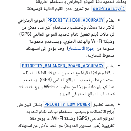
يمكنك تحديد دقة الموقع الجغرافي باستخدام الطريقة
setPriority()
، مع تمرير إحدى القيم التالية كوسيطة:
يقدّم
PRIORITY_HIGH_ACCURACY
الموقع الجغرافي
الأكثر دقة ممكنًا، ويُحتسَب باستخدام أكبر عدد ممكن من
الإدخالات (يتم تفعيل نظام تحديد المواقع العالمي (GPS)
وشبكة Wi-Fi والهاتف الخلوي، ويستخدم مجموعة
متنوعة من
أجهزة الاستشعار
)، وقد يؤدي إلى استهلاك
ملحوظ للبطارية.
يقدّم
PRIORITY_BALANCED_POWER_ACCURACY
موقعًا جغرافيًا دقيقًا مع تحسين استهلاك الطاقة. نادرًا ما
يستخدم نظام تحديد المواقع العالمي (GPS). يستخدم
هذا الإجراء عادةً مزيجًا من معلومات Wi-Fi وبرج الاتصالات
لاحتساب الموقع الجغرافي للجهاز.
يعتمد تطبيق
PRIORITY_LOW_POWER
بشكل كبير على
أبراج الاتصالات ويتجنب استخدام بيانات نظام تحديد
المواقع العالمي (GPS) وشبكة Wi-Fi، ما يوفر دقة
تقريبية (على مستوى المدينة) مع الحد الأدنى من استهلاك