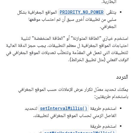
البطارية.
يتلقّى
PRIORITY_NO_POWER
المواقع الجغرافية بشكل
سلبي من تطبيقات أخرى سبق أن تم احتساب موقعها
الجغرافي.
استخدِم خيارَي "الطاقة المتوازنة" أو "الطاقة المنخفضة" لتلبية
احتياجات المواقع الجغرافية ل معظم التطبيقات. يجب حجز الدقة العالية
للتطبيقات التي تعمل في المقدّمة وتتطلّب تعديلات الموقع الجغرافي في
الوقت الفعلي
(مثل تطبيق الخرائط).
التردد
يمكنك تحديد معدّل تكرار عرض الإعلانات حسب الموقع الجغرافي
باستخدام طريقتَين:
استخدِم طريقة
setIntervalMillis()
لتحديد
الفاصل الزمني لحساب الموقع الجغرافي لتطبيقك.
استخدِم طريقة