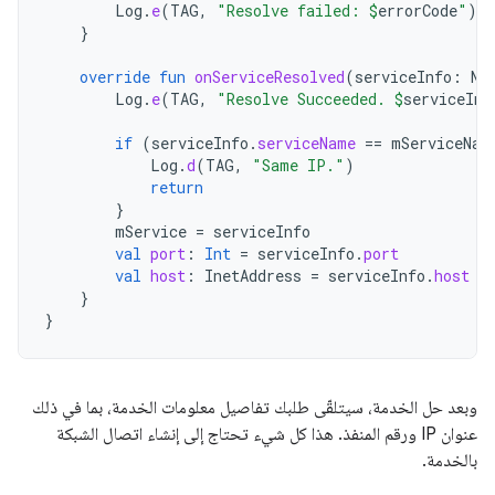
Log
.
e
(
TAG
,
"Resolve failed: 
$
errorCode
"
)
}
override
fun
onServiceResolved
(
serviceInfo
:
Ns
Log
.
e
(
TAG
,
"Resolve Succeeded. 
$
serviceInf
if
(
serviceInfo
.
serviceName
==
mServiceNam
Log
.
d
(
TAG
,
"Same IP."
)
return
}
mService
=
serviceInfo
val
port
:
Int
=
serviceInfo
.
port
val
host
:
InetAddress
=
serviceInfo
.
host
}
}
وبعد حل الخدمة، سيتلقّى طلبك تفاصيل معلومات الخدمة، بما في ذلك
عنوان IP ورقم المنفذ. هذا كل شيء تحتاج إلى إنشاء اتصال الشبكة
بالخدمة.