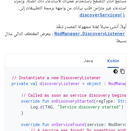
مستمع أثناء التصفّح باستخدام عمليات الاستدعاء ذات الصلة، وإجراء
استدعاء غير متزامن طلب بيانات من واجهة برمجة التطبيقات إلى
discoverServices()
أولاً، أنشئ مثيلاً لفئة مجهولة المصدر تنفّذ
NsdManager.DiscoveryListener
. يعرض المقتطف التالي مثال
بسيط:
Java
Kotlin
// Instantiate a new DiscoveryListener
private
val
discoveryListener
=
object
:
NsdManage
// Called as soon as service discovery begins.
override
fun
onDiscoveryStarted
(
regType
:
Strin
Log
.
d
(
TAG
,
"Service discovery started"
)
}
override
fun
onServiceFound
(
service
:
NsdServic
// A service was found! Do something with 