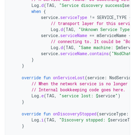
Log
.
d
(
TAG
,
"Service discovery success
$
serv
when
{
service
.
serviceType
!=
SERVICE_TYPE
-
>
// transport layer for this service
Log
.
d
(
TAG
,
"Unknown Service Type: 
service
.
serviceName
==
mServiceName
-
>
// connecting to. It could be "Bob
Log
.
d
(
TAG
,
"Same machine: 
$
mServi
service
.
serviceName
.
contains
(
"NsdChat"
}
}
override
fun
onServiceLost
(
service
:
NsdService
// When the network service is no longer av
// Internal bookkeeping code goes here.
Log
.
e
(
TAG
,
"service lost: 
$
service
"
)
}
override
fun
onDiscoveryStopped
(
serviceType
:
S
Log
.
i
(
TAG
,
"Discovery stopped: 
$
serviceTyp
}