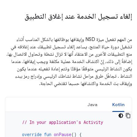
إلغاء تسجيل الخدمة عند إغلاق التطبيق
من المهم تفعيل ميزة NSD وإيقافها بوظائفها بالشكل المناسب أثناء
تشغيل دورة حياة المنتج. يساعد إلغاء تسجيل تطبيقك عند إغلاقه في
منع التطبيقات الأخرى من الاعتقاد أنها لا تزال نشطة وتحاول الاتصال بها.
إضافةً إلى ذلك، إنّ اكتشاف الخدمة عملية مكلفة ويجب إيقافها. عندما
يكون النشاط الرئيسي متوقفًا مؤقتًا وتتم إعادة تفعيله عندما يكون
النشاط . تجاهُل طرق مراحل نشاط نشاطك الرئيسي وإدراج رمز ببدء
وإيقاف بث الخدمة واكتشافها حسبما تقتضي الحاجة.
Java
Kotlin
// In your application's Activity
override
fun
onPause
()
{