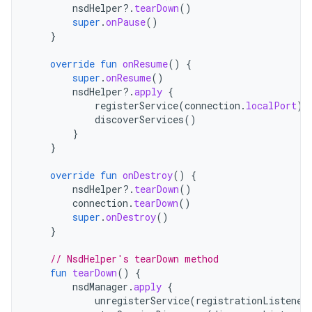
nsdHelper
?.
tearDown
()
super
.
onPause
()
}
override
fun
onResume
()
{
super
.
onResume
()
nsdHelper
?.
apply
{
registerService
(
connection
.
localPort
)
discoverServices
()
}
}
override
fun
onDestroy
()
{
nsdHelper
?.
tearDown
()
connection
.
tearDown
()
super
.
onDestroy
()
}
// NsdHelper's tearDown method
fun
tearDown
()
{
nsdManager
.
apply
{
unregisterService
(
registrationListener