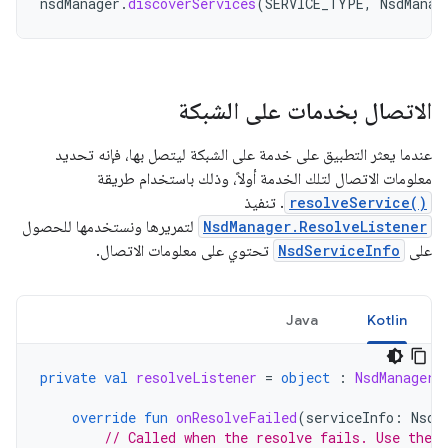
nsdManager
.
discoverServices
(
SERVICE_TYPE
,
NsdManag
الاتصال بخدمات على الشبكة
عندما يعثر التطبيق على خدمة على الشبكة ليتصل بها، فإنه تحديد
معلومات الاتصال لتلك الخدمة أولاً، وذلك باستخدام طريقة
resolveService()
. تنفيذ
NsdManager.ResolveListener
لتمريرها ونستخدمها للحصول
على
NsdServiceInfo
تحتوي على معلومات الاتصال.
Java
Kotlin
private
val
resolveListener
=
object
:
NsdManager
.
override
fun
onResolveFailed
(
serviceInfo
:
NsdS
// Called when the resolve fails. Use the e