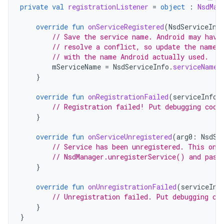
private
val
registrationListener
=
object
:
NsdMan
override
fun
onServiceRegistered
(
NsdServiceInf
// Save the service name. Android may have
// resolve a conflict, so update the name 
// with the name Android actually used.
mServiceName
=
NsdServiceInfo
.
serviceName
}
override
fun
onRegistrationFailed
(
serviceInfo
:
// Registration failed! Put debugging code
}
override
fun
onServiceUnregistered
(
arg0
:
NsdSe
// Service has been unregistered. This onl
// NsdManager.unregisterService() and pass
}
override
fun
onUnregistrationFailed
(
serviceInf
// Unregistration failed. Put debugging co
}
}