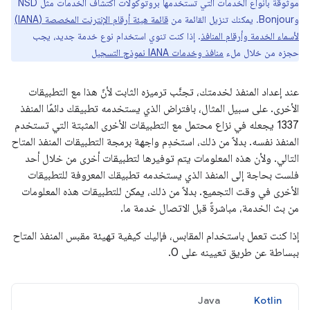
موثوقة بأنواع الخدمات التي تستخدمها بروتوكولات اكتشاف الخدمات مثل NSD
وBonjour. يمكنك تنزيل القائمة من
قائمة هيئة أرقام الإنترنت المخصصة (IANA)
لأسماء الخدمة وأرقام المنافذ
. إذا كنت تنوي استخدام نوع خدمة جديد، يجب
حجزه من خلال ملء
منافذ وخدمات IANA نموذج التسجيل
عند إعداد المنفذ لخدمتك، تجنَّب ترميزه الثابت لأنّ هذا مع التطبيقات
الأخرى. على سبيل المثال، بافتراض الذي يستخدمه تطبيقك دائمًا المنفذ
1337 يجعله في نزاع محتمل مع التطبيقات الأخرى المثبتة التي تستخدم
المنفذ نفسه. بدلاً من ذلك، استخدِم واجهة برمجة التطبيقات المنفذ المتاح
التالي. ولأن هذه المعلومات يتم توفيرها لتطبيقات أخرى من خلال أحد
فلست بحاجة إلى المنفذ الذي يستخدمه تطبيقك المعروفة للتطبيقات
الأخرى في وقت التجميع. بدلاً من ذلك، يمكن للتطبيقات هذه المعلومات
من بث الخدمة، مباشرةً قبل الاتصال خدمة ما.
إذا كنت تعمل باستخدام المقابس، فإليك كيفية تهيئة مقبس المنفذ المتاح
ببساطة عن طريق تعيينه على 0.
Java
Kotlin