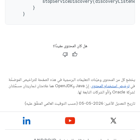
stopServiceDiscovery
(
discoveryListener
}
}
هل كان المحتوى مفيدًا؟
يخضع كل من المحتوى وعيّنات التعليمات البرمجية في هذه الصفحة للتراخيص الموضحّة
في
ترخيص استخدام المحتوى
. إنّ Java وOpenJDK هما علامتان تجاريتان مسجَّلتان
لشركة Oracle و/أو الشركات التابعة لها.
تاريخ التعديل الأخير: 2026-05-05 (حسب التوقيت العالمي المتفَّق عليه)