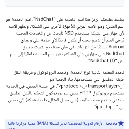
يضبط مقتطف الرمز هذا اسم الخدمة على "NsdChat". اسم الخدمة هو
اسم المثيل: وهو الاسم المرئي للأجهزة الأخرى على الشبكة. ويظهر الاسم
لأي جهاز على الشبكة يستخدم NSD للبحث عن والخدمات المحلية.
يُرجى العلم أنّ الاسم يجب أن يكون فريدًا لأي خدمة على ويعالج
Android تلقائيًا حل النزاعات. في حال حذف تم تثبيت تطبيق
NsdChat على جهازين على الشبكة، تغير اسم الخدمة تلقائيًا إلى اسم
مثل "NsdChat (1)".
تحدد المعلمة الثانية نوع الخدمة، وتحدد البروتوكول وطريقة النقل
طبقة التطبيق التي يستخدمها. بناء الجملة هو
"_<protocol>._<transportlayer>". في جلسة المعمل، فإن الخدمة
تستخدم بروتوكول HTTP يعمل عبر بروتوكول التحكم بالنقل. تطبيق
سيؤدي تقديم خدمة طابعة (على سبيل المثال، طابعة شبكة) إلى تعيين
إلى " _ipp._tcp".
ملاحظة:
الأرقام الدولية المخصّصة تدير السلطة (IANA) عملية مركزية قائمة