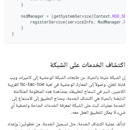
}
nsdManager
=
(
getSystemService
(
Context
.
NSD_SER
registerService
(
serviceInfo
,
NsdManager
.
PR
}
}
اكتشاف الخدمات على الشبكة
إن الشبكة مليئة بالحياة، من طابعات الشبكة الوحشية إلى كاميرات ويب
قابلة للطيّ، وصولاً إلى المعارك الوحشية في لعبة tic-tac-toe القريبة
اللاعبين. السر في السماح لتطبيقك بمشاهدة هذه المنظومة المتكاملة
النابضة بالحياة هي اكتشاف الخدمة. يحتاج التطبيق إلى الاستماع إلى
الخدمة عمليات البث على الشبكة لمعرفة الخدمات المتاحة وتصفية أي
شيء لا يمكن للتطبيق العمل معه.
تتألف عملية اكتشاف الخدمة، مثل تسجيل الخدمة، من خطوتَين: وإعداد