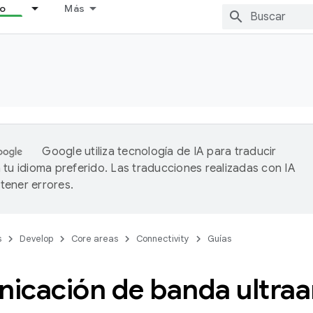
lo
Más
Google utiliza tecnología de IA para traducir
 tu idioma preferido. Las traducciones realizadas con IA
ener errores.
s
Develop
Core areas
Connectivity
Guías
icación de banda ultra