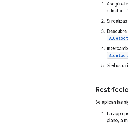
Asegúrate 
admitan 
Si realiza
Descubre 
Bluetoo
Intercamb
Bluetoot
Si el usua
Restricci
Se aplican las s
La app que
plano, a m