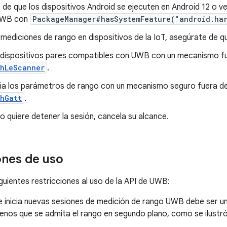
de que los dispositivos Android se ejecuten en Android 12 o v
UWB con
PackageManager#hasSystemFeature("android.ha
s mediciones de rango en dispositivos de la IoT, asegúrate de 
dispositivos pares compatibles con UWB con un mecanismo fu
thLeScanner
.
ia los parámetros de rango con un mecanismo seguro fuera de
hGatt
.
rio quiere detener la sesión, cancela su alcance.
ones de uso
iguientes restricciones al uso de la API de UWB:
 inicia nuevas sesiones de medición de rango UWB debe ser un
enos que se admita el rango en segundo plano, como se ilustr