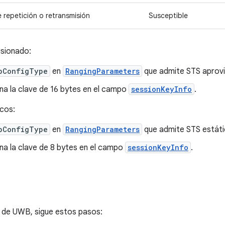
e repetición o retransmisión
Susceptible
isionado:
bConfigType
en
RangingParameters
que admite STS aprovi
na la clave de 16 bytes en el campo
sessionKeyInfo
.
cos:
bConfigType
en
RangingParameters
que admite STS estáti
na la clave de 8 bytes en el campo
sessionKeyInfo
.
I de UWB, sigue estos pasos: