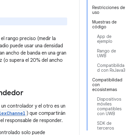
Restricciones de
uso
Muestras de
código
App de
el rango preciso (medir la
ejemplo
radio puede usar una densidad
Rango de
gran ancho de banda en una gran
UWB
z (o supera el 20% del ancho
Compatibilida
d con RxJava3
Compatibilidad
con
ecosistemas
ndedor
Dispositivos
móviles
un controlador y el otro es un
compatibles
lexChannel
) que compartirán
con UWB
s el responsable de responder.
SDK de
terceros
controlado solo puede