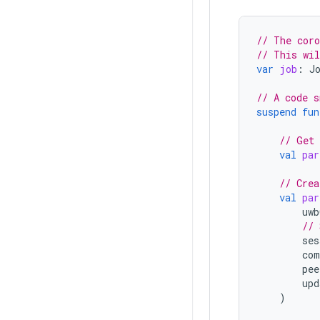
// The coro
// This wil
var
job
:
J
// A code s
suspend
fun
// Get 
val
par
// Crea
val
par
uwb
// 
ses
com
pee
upd
)