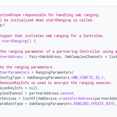
utineScope responsible for handling uwb ranging.
l be initialized when startRanging is called.
ob?
nippet that initiates uwb ranging for a Controlee.
startRanging
()
{
the ranging parameter of a partnering Controller using 
tnerAddress
:
Pair<UwbAddress
,
UwbComplexChannel
>
=
lis
te the ranging parameters.
tnerParameters
=
RangingParameters
(
ConfigType
=
UwbRangingParameters
.
UWB_CONFIG_ID_1
,
SessionKeyInfo is used to encrypt the ranging session.
sionKeyInfo
=
null
,
plexChannel
=
partnerAddress
.
second
,
rDevices
=
listOf
(
UwbDevice
.
createForAddress
(
partnerAdd
ateRateType
=
UwbRangingParameters
.
RANGING_UPDATE_RATE_