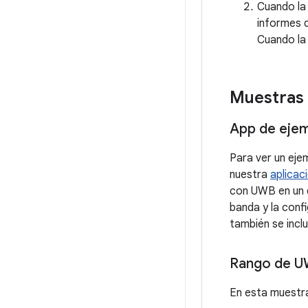
Cuando la 
informes d
Cuando la 
Muestras
App de eje
Para ver un ej
nuestra
aplicac
con UWB en un d
banda y la conf
también se incl
Rango de 
En esta muestra 