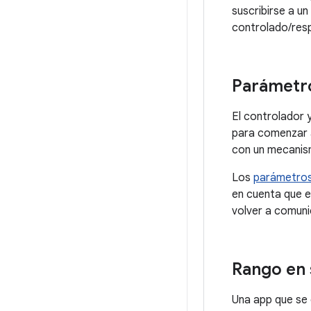
suscribirse a u
controlado/res
Parámetr
El controlador 
para comenzar a
con un mecanis
Los
parámetros
en cuenta que e
volver a comunic
Rango en
Una app que se 