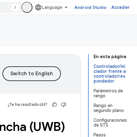
/
Android Studio
Acceder
En esta página
Controlador/ini
ciador frente a
controlado/res
pondedor
Parámetros de
rango
¿Te ha resultado útil?
Rango en
segundo plano
Configuraciones
ancha (UWB)
de STS
Pasos