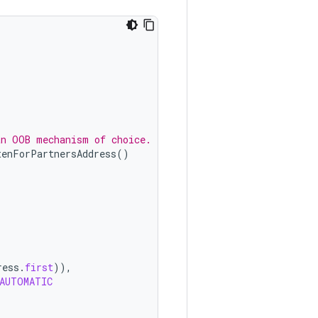
an OOB mechanism of choice.
tenForPartnersAddress
()
ress
.
first
)),
AUTOMATIC