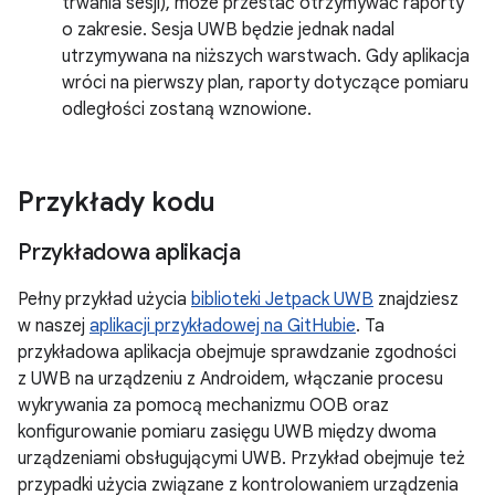
trwania sesji), może przestać otrzymywać raporty
o zakresie. Sesja UWB będzie jednak nadal
utrzymywana na niższych warstwach. Gdy aplikacja
wróci na pierwszy plan, raporty dotyczące pomiaru
odległości zostaną wznowione.
Przykłady kodu
Przykładowa aplikacja
Pełny przykład użycia
biblioteki Jetpack UWB
znajdziesz
w naszej
aplikacji przykładowej na GitHubie
. Ta
przykładowa aplikacja obejmuje sprawdzanie zgodności
z UWB na urządzeniu z Androidem, włączanie procesu
wykrywania za pomocą mechanizmu OOB oraz
konfigurowanie pomiaru zasięgu UWB między dwoma
urządzeniami obsługującymi UWB. Przykład obejmuje też
przypadki użycia związane z kontrolowaniem urządzenia