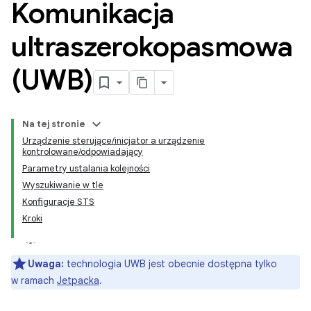
Komunikacja
ultraszerokopasmowa
(UWB)
Na tej stronie
Urządzenie sterujące/inicjator a urządzenie
kontrolowane/odpowiadający
Parametry ustalania kolejności
Wyszukiwanie w tle
Konfiguracje STS
Kroki
Uwaga:
technologia UWB jest obecnie dostępna tylko
w ramach
Jetpacka
.