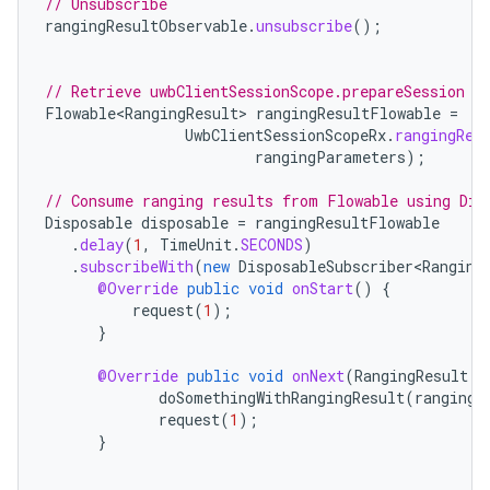
// Unsubscribe
rangingResultObservable
.
unsubscribe
();
// Retrieve uwbClientSessionScope.prepareSession F
Flowable<RangingResult>
rangingResultFlowable
=
UwbClientSessionScopeRx
.
rangingRes
rangingParameters
);
// Consume ranging results from Flowable using Dis
Disposable
disposable
=
rangingResultFlowable
.
delay
(
1
,
TimeUnit
.
SECONDS
)
.
subscribeWith
(
new
DisposableSubscriber<Ranging
@Override
public
void
onStart
()
{
request
(
1
);
}
@Override
public
void
onNext
(
RangingResult
r
doSomethingWithRangingResult
(
rangingR
request
(
1
);
}