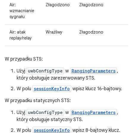
Air:
Złagodzono
Złagodzono
wzmacnianie
sygnału
Air: atak
Wrażliwy
Złagodzono
replay/relay
W przypadku STS:
Użyj
uwbConfigType
w
RangingParameters
,
który obsługuje zarezerwowany STS.
W polu
sessionKeyInfo
wpisz klucz 16-bajtowy.
W przypadku statycznych STS:
Użyj
uwbConfigType
w
RangingParameters
,
który obsługuje statyczny STS.
W polu
sessionKeyInfo
wpisz 8-bajtowy klucz.