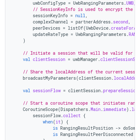
uwbConfigType
=
UwbRangingParameters
.
UWB_C
// SessionKeyInfo is used to encrypt the r
sessionKeyInfo
=
null
,
complexChannel
=
partnerAddress
.
second
,
peerDevices
=
listOf
(
UwbDevice
.
createForAd
updateRateType
=
UwbRangingParameters
.
RANG
)
// Initiate a session that will be valid for a
val
clientSession
=
uwbManager
.
clientSessionSc
// Share the localAddress of the current sessi
broadcastMyParameters
(
clientSession
.
localAddre
val
sessionFlow
=
clientSession
.
prepareSession
// Start a coroutine scope that initiates rang
CoroutineScope
(
Dispatchers
.
Main
.
immediate
).
lau
sessionFlow
.
collect
{
when
(
it
)
{
is
RangingResultPosition
-
>
doSome
is
RangingResultPeerDisconnected
-