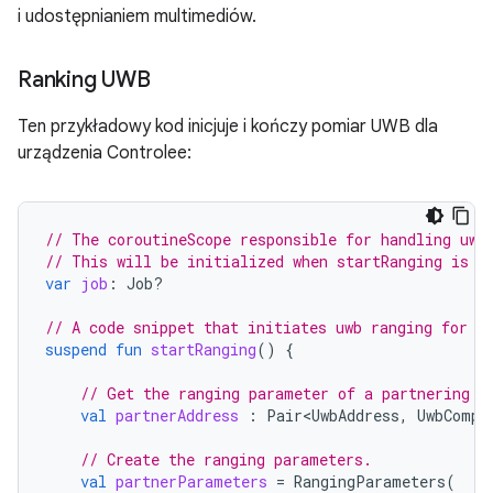
i udostępnianiem multimediów.
Ranking UWB
Ten przykładowy kod inicjuje i kończy pomiar UWB dla
urządzenia Controlee:
// The coroutineScope responsible for handling uwb
// This will be initialized when startRanging is c
var
job
:
Job?
// A code snippet that initiates uwb ranging for a
suspend
fun
startRanging
()
{
// Get the ranging parameter of a partnering C
val
partnerAddress
:
Pair<UwbAddress
,
UwbCompl
// Create the ranging parameters.
val
partnerParameters
=
RangingParameters
(