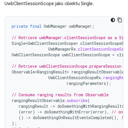
UwbClientSessionScope jako obiektu Single.
private
final
UwbManager
uwbManager
;
// Retrieve uwbManager.clientSessionScope as a Sin
Single<UwbClientSessionScope>
clientSessionScopeSi
UwbManagerRx
.
clientSessionScopeSin
UwbClientSessionScope
uwbClientSessionScope
=
clie
// Retrieve uwbClientSessionScope.prepareSession F
Observable<RangingResult>
rangingResultObservable
UwbClientSessionScopeRx
.
rangingRes
rangingParameters
);
// Consume ranging results from Observable
rangingResultObservable
.
subscribe
(
rangingResult
-
>
doSomethingWithRangingResult
(
r
(
error
)
-
>
doSomethingWithError
(
error
),
// onEr
()
-
>
doSomethingOnResultEventsCompleted
(),
//
);