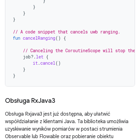
}
}
}
}
// A code snippet that cancels uwb ranging.
fun
cancelRanging
()
{
// Canceling the CoroutineScope will stop the 
job
?.
let
{
it
.
cancel
()
}
}
Obsługa Rx
Java3
Obsługa Rxjava3 jest już dostępna, aby ułatwić
współdziałanie z klientami Java. Ta biblioteka umożliwia
uzyskiwanie wyników pomiarów w postaci strumienia
Observable lub Flowable oraz pobieranie obiektu