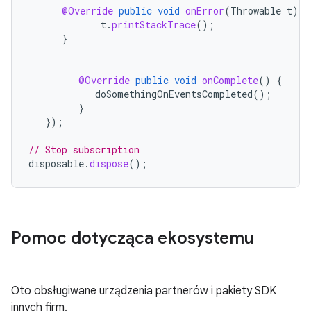
@Override
public
void
onError
(
Throwable
t
)
{
t
.
printStackTrace
();
}
@Override
public
void
onComplete
()
{
doSomethingOnEventsCompleted
();
}
});
// Stop subscription
disposable
.
dispose
();
Pomoc dotycząca ekosystemu
Oto obsługiwane urządzenia partnerów i pakiety SDK
innych firm.